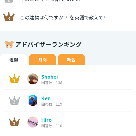
この建物は何ですか？ を英語で教えて!
アドバイザーランキング
週間
月間
総合
Shohei
回答数：138
Ken
回答数：119
Hiro
回答数：110