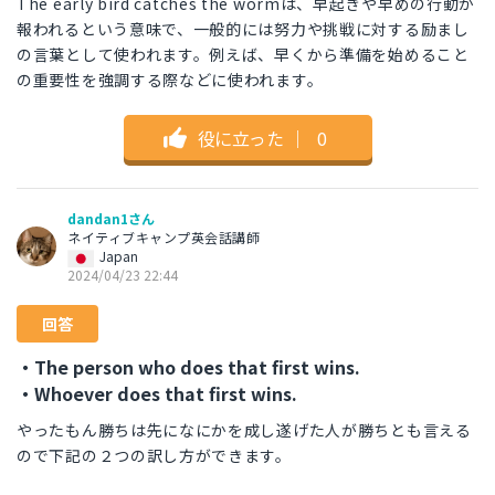
The early bird catches the wormは、早起きや早めの行動が
報われるという意味で、一般的には努力や挑戦に対する励まし
の言葉として使われます。例えば、早くから準備を始めること
の重要性を強調する際などに使われます。
役に立った
｜
0
dandan1さん
ネイティブキャンプ英会話講師
Japan
2024/04/23 22:44
回答
・The person who does that first wins.
・Whoever does that first wins.
やったもん勝ちは先になにかを成し遂げた人が勝ちとも言える
ので下記の２つの訳し方ができます。