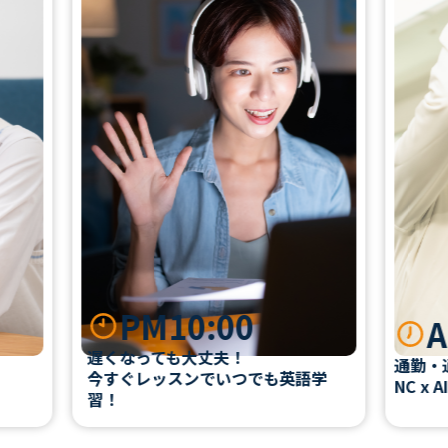
PM10:00
AM7
遅くなっても大丈夫！
通勤・通学時
今すぐレッスンでいつでも英語学
NC x AIで
習！