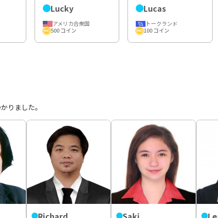
Lucky
Lucas
アメリカ合衆国
トークランド
500 コイン
100 コイン
つかりました。
Richard
Saki
Le