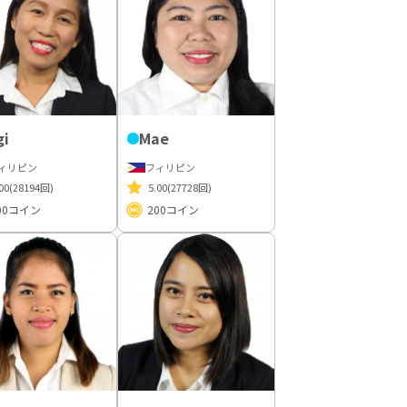
gi
Mae
ィリピン
フィリピン
00
(28194回)
5.00
(27728回)
00
コイン
200
コイン