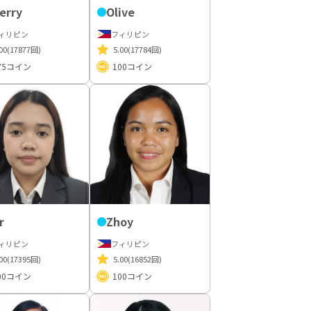
erry
Olive
ィリピン
フィリピン
00
(17877回)
5.00
(17784回)
75
コイン
100
コイン
r
Zhoy
ィリピン
フィリピン
00
(17395回)
5.00
(16852回)
00
コイン
100
コイン