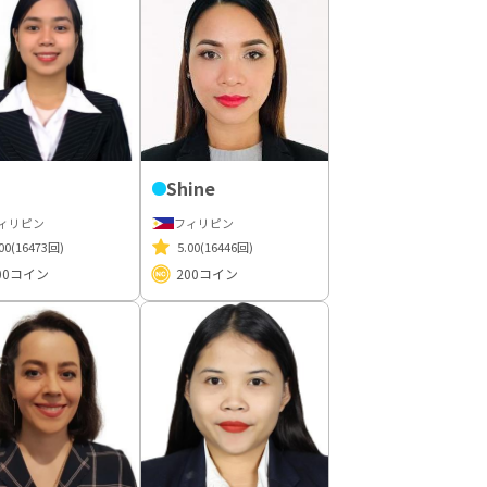
Shine
ィリピン
フィリピン
00
(16473回)
5.00
(16446回)
00
コイン
200
コイン