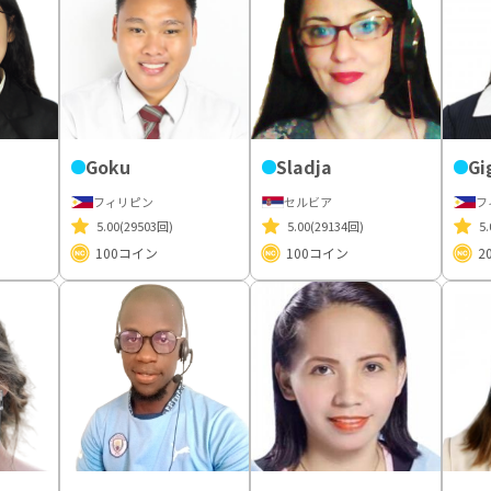
Goku
Sladja
Gi
フィリピン
セルビア
フ
5.00
(29503回)
5.00
(29134回)
5.
100
コイン
100
コイン
2