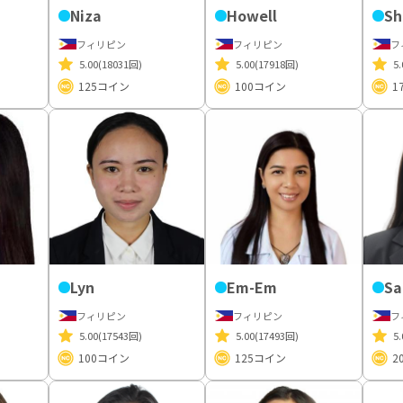
Niza
Howell
Sh
フィリピン
フィリピン
フ
5.00
(18031回)
5.00
(17918回)
5.
125
コイン
100
コイン
1
Lyn
Em-Em
Sa
フィリピン
フィリピン
フ
5.00
(17543回)
5.00
(17493回)
5.
100
コイン
125
コイン
2