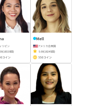
na
Mell
ィリピン
アメリカ合衆国
00
(18320回)
5.00
(18245回)
00
コイン
550
コイン