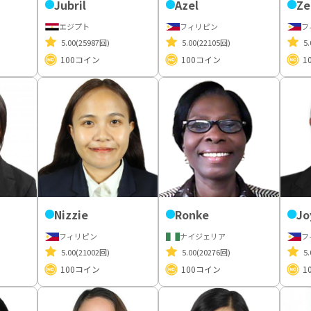
Jubril
Azel
Ze
エジプト
フィリピン
フ
5.00
(25987回)
5.00
(22105回)
5.
100
コイン
100
コイン
1
Nizzie
Ronke
Jo
フィリピン
ナイジェリア
フ
5.00
(21002回)
5.00
(20276回)
5.
100
コイン
100
コイン
1