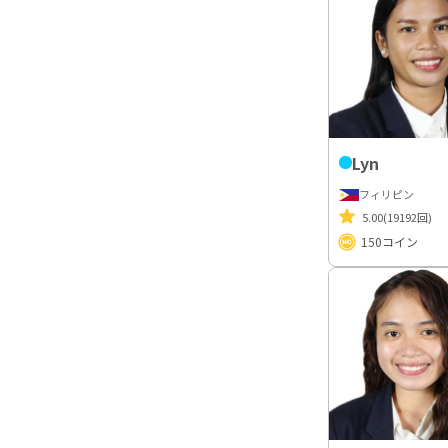
Lyn
フィリピン
5.00
(19192回)
150
コイン