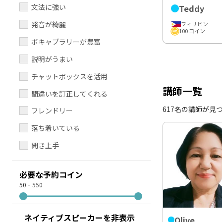
文法に強い
Teddy
発音が綺麗
フィリピン
100 コイン
ボキャブラリーが豊富
説明がうまい
チャットボックスを活用
講師一覧
間違いを訂正してくれる
617名の講師が見
フレンドリー
落ち着いている
聞き上手
必要な予約コイン
-
50
550
ネイティブスピーカーを非表示
Olive