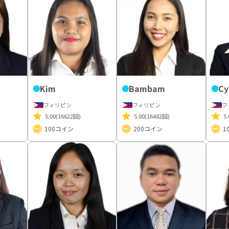
Kim
Bambam
Cy
フィリピン
フィリピン
フ
5.00
(16622回)
5.00
(16482回)
5.
100
コイン
200
コイン
1