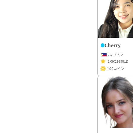
Cherry
フィリピン
5.00
(29998回)
100
コイン