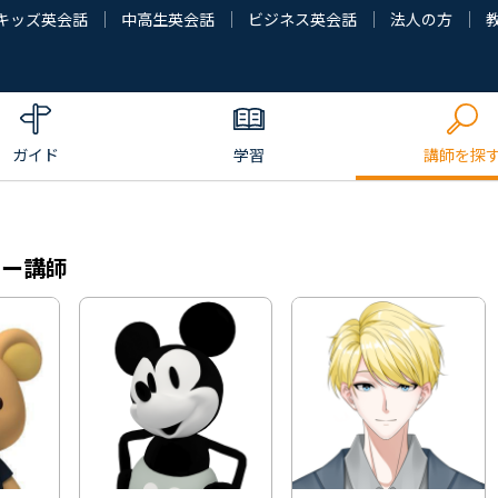
キッズ英会話
中高生英会話
ビジネス英会話
法人の方
ガイド
学習
講師を探
ター講師