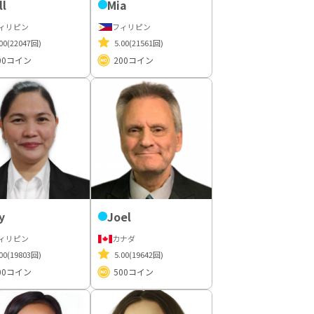
ll
Mia
ィリピン
フィリピン
00
(22047回)
5.00
(21561回)
00
コイン
200
コイン
y
Joel
ィリピン
カナダ
00
(19803回)
5.00
(19642回)
00
コイン
500
コイン