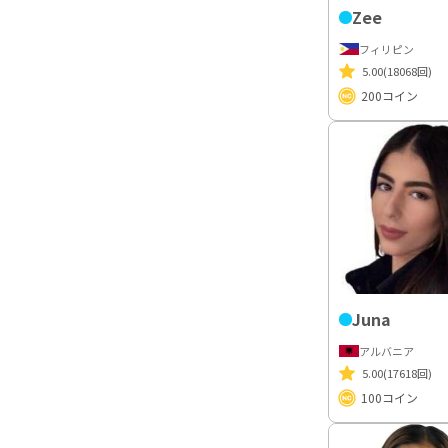
Zee
フィリピン
5.00
(18068回)
200
コイン
Juna
アルバニア
5.00
(17618回)
100
コイン