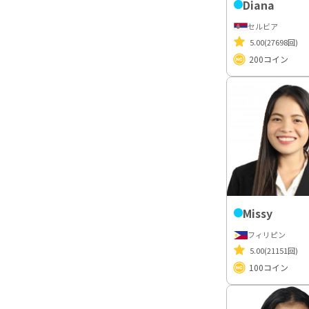
Diana
セルビア
5.00
(27698回)
200
コイン
Missy
フィリピン
5.00
(21151回)
100
コイン