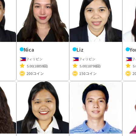
Nica
Liz
Yo
フィリピン
フィリピン
フ
5.00
(18859回)
5.00
(18798回)
5.
200
コイン
150
コイン
2