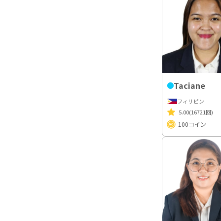
Taciane
フィリピン
5.00
(16721回)
100
コイン