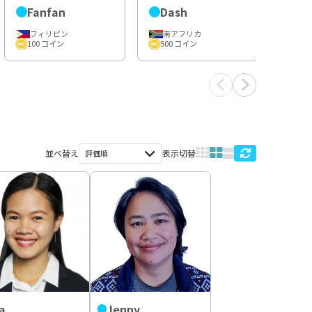
Fanfan
Dash
フィリピン
南アフリカ
100 コイン
500 コイン
並べ替え
表示切替
a
Jenny