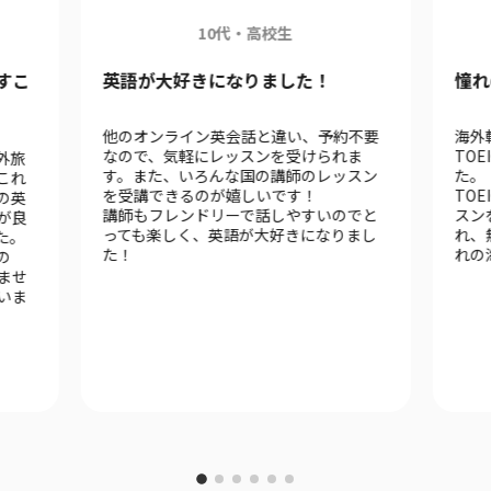
10代・高校生
すこ
英語が大好きになりました！
憧れ
他のオンライン英会話と違い、予約不要
海外
なので、気軽にレッスンを受けられま
TO
外旅
す。また、いろんな国の講師のレッスン
た。
これ
を受講できるのが嬉しいです！
TOE
の英
講師もフレンドリーで話しやすいのでと
スン
が良
っても楽しく、英語が大好きになりまし
れ、
た。
た！
れの
の
ませ
いま