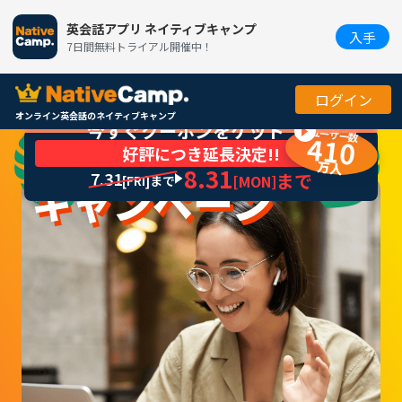
英会話アプリ ネイティブキャンプ
入手
7日間無料トライアル開催中！
ログイン
オンライン英会話のネイティブキャンプ
今すぐクーポンをゲット
ユーザー数
夏休み
410
※無料トライアル後、初回のお支払い完了後に付与され、次回以降のお
好評につき延長決定!!
支払いに利用できます／トライアル中解約は対象外
万人
8.31
7.31
まで
[MON]
[FRI]
まで
キャンペーン