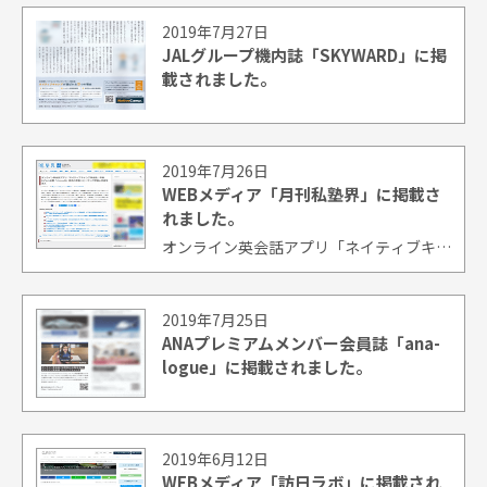
「聞き放題」に！
2019年7月27日
JALグループ機内誌「SKYWARD」に掲
載されました。
2019年7月26日
WEBメディア「月刊私塾界」に掲載さ
れました。
オンライン英会話アプリ「ネイティブキャ
ンプ英会話」中国EdTech企業「chivox
社」提供の英語スピーキング評価AI技術を
導入
2019年7月25日
ANAプレミアムメンバー会員誌「ana-
logue」に掲載されました。
2019年6月12日
WEBメディア「訪日ラボ」に掲載され