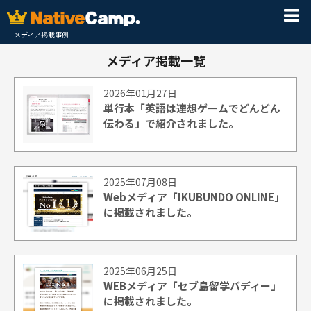
メディア掲載事例
メディア掲載一覧
2026年01月27日
単行本「英語は連想ゲームでどんどん
伝わる」で紹介されました。
2025年07月08日
Webメディア「IKUBUNDO ONLINE」
に掲載されました。
2025年06月25日
WEBメディア「セブ島留学バディー」
に掲載されました。