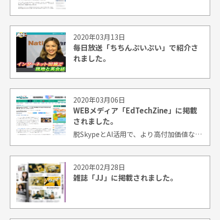
2020年03月13日
毎日放送「ちちんぷいぷい」で紹介さ
れました。
2020年03月06日
WEBメディア「EdTechZine」に掲載
されました。
脱SkypeとAI活用で、より高付加価値な英
会話学習環境を提供する「ネイティブキャ
ンプ」
2020年02月28日
雑誌「JJ」に掲載されました。