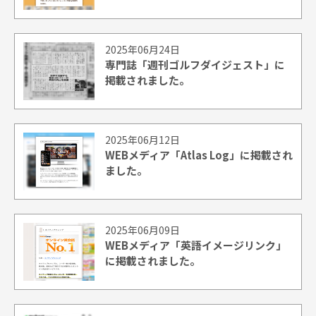
2025年06月24日
専門誌「週刊ゴルフダイジェスト」に
掲載されました。
2025年06月12日
WEBメディア「Atlas Log」に掲載され
ました。
2025年06月09日
WEBメディア「英語イメージリンク」
に掲載されました。