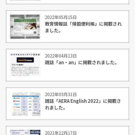
2022年05月15日
教育情報誌「帰国便利帳」に掲載され
ました。
2022年04月13日
雑誌「an・an」に掲載されました。
2022年03月31日
雑誌「AERA English 2022」に掲載さ
れました。
2021年12月17日