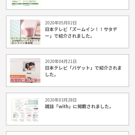
2020年05月02日
日本テレビ「ズームイン！！サタデ
ー」で紹介されました。
2020年04月21日
日本テレビ「バゲット」で紹介されま
した。
2020年03月28日
雑誌「with」に掲載されました。