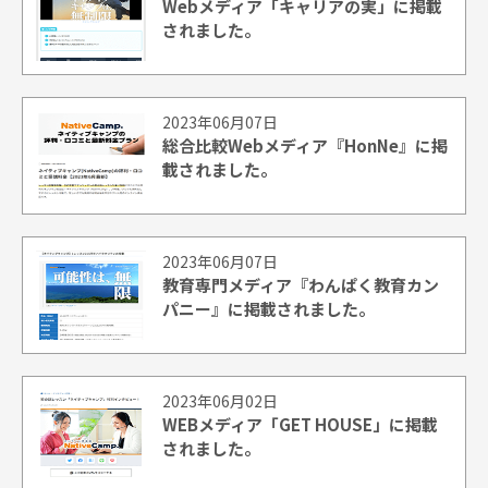
Webメディア「キャリアの実」に掲載
されました。
2023年06月07日
総合比較Webメディア『HonNe』に掲
載されました。
2023年06月07日
教育専門メディア『わんぱく教育カン
パニー』に掲載されました。
2023年06月02日
WEBメディア「GET HOUSE」に掲載
されました。