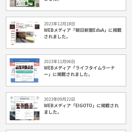
2023年12月18日
WEBメディア「朝日新聞EduA」に掲載
されました。
2023年11月06日
WEBメディア「ライフタイムラーナ
ー」に掲載されました。
2023年09月22日
WEBメディア「EIGOTO」に掲載され
ました。