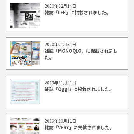
2020年02月14日
雑誌「LEE」に掲載されました。
2020年01月31日
雑誌「MONOQLO」に掲載されまし
た。
2019年11月01日
雑誌「Oggi」に掲載されました。
2019年10月11日
雑誌「VERY」に掲載されました。