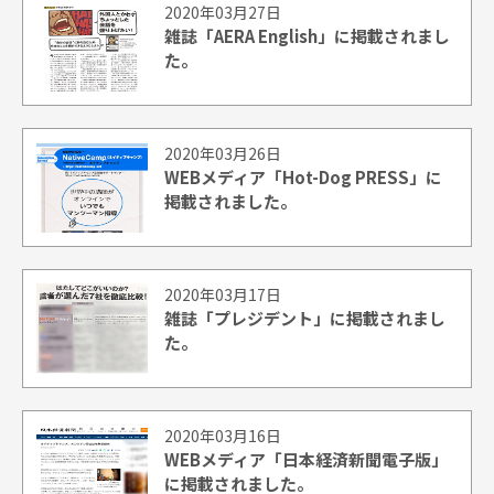
2020年03月27日
雑誌「AERA English」に掲載されまし
た。
2020年03月26日
WEBメディア「Hot-Dog PRESS」に
掲載されました。
2020年03月17日
雑誌「プレジデント」に掲載されまし
た。
2020年03月16日
WEBメディア「日本経済新聞電子版」
に掲載されました。