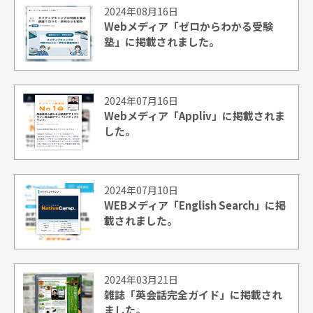
2024年08月16日
Webメディア「ゼロからわかる受験
塾」に掲載されました。
2024年07月16日
Webメディア「Appliv」に掲載されま
した。
2024年07月10日
WEBメディア「English Search」に掲
載されました。
2024年03月21日
雑誌「英会話完全ガイド」に掲載され
ました。