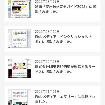
2025年03月27日
雑誌「英語教材完全ガイド2025」に掲
載されました。
2025年03月10日
Webメディア「イングリッシュおさ
る」に掲載されました。
2025年02月03日
株式会社LIFE PEPPERが運営するサー
ビスに掲載されました。
2025年01月21日
Webメディア「エマリー」に掲載され
ました。