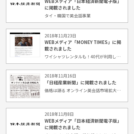
WEBメディア「日本経済新聞電子版」
に掲載されました
タイ・韓国で英会話事業
2018年11月23日
WEBメディア「MONEY TIMES」に掲
載されました
ワイシャツレンタルも！40代が利用した
いサブスクリプションサービス5選
2018年11月16日
「日経産業新聞」に掲載されました
価格は語る オンライン英会話市場拡大
安さよりサービスで勝負
2018年11月8日
WEBメディア「日本経済新聞電子版」
に掲載されました