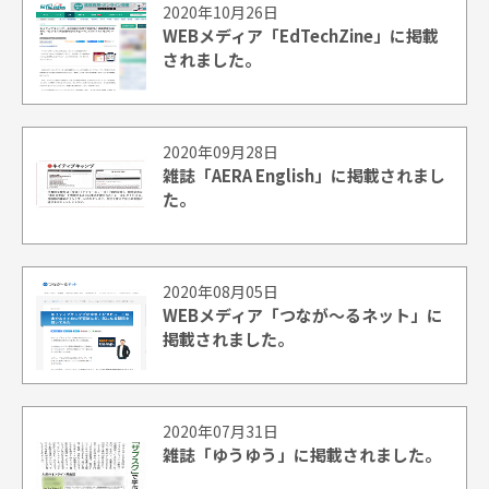
2020年10月26日
WEBメディア「EdTechZine」に掲載
されました。
2020年09月28日
雑誌「AERA English」に掲載されまし
た。
2020年08月05日
WEBメディア「つなが〜るネット」に
掲載されました。
2020年07月31日
雑誌「ゆうゆう」に掲載されました。