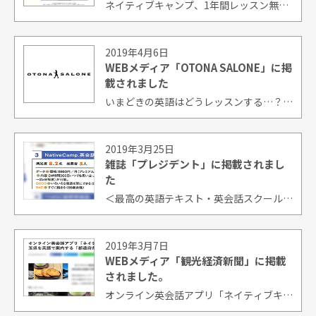
ネイティブキャンプ、1年間レッスン無料
提供「英語教員応援プロジェクト」
2019年4月6日
WEBメディア「OTONA SALONE」に掲
載されました
いまどきの英語はどうレッスンする…？
2019年「コスパな英会話」5つの始め方
2019年3月25日
雑誌「プレジデント」に掲載されまし
た
＜最高の英語テキスト・英会話スクール＞
2019ランキング 英語学習アプリBEST4
2019年3月7日
WEBメディア「観光経済新聞」に掲載
されました。
オンライン英会話アプリ「ネイティブキャ
ンプ英会話」、埼玉県を英語で案内する