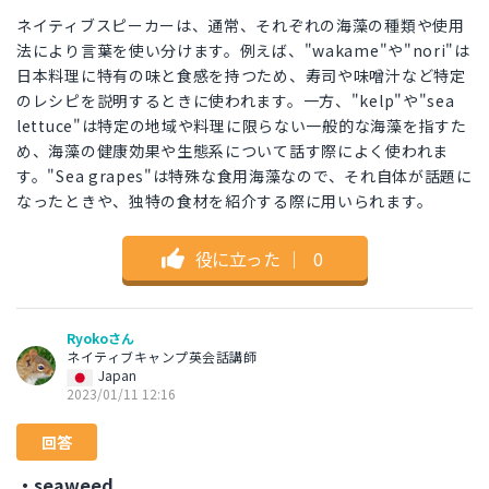
ネイティブスピーカーは、通常、それぞれの海藻の種類や使用
法により言葉を使い分けます。例えば、"wakame"や"nori"は
日本料理に特有の味と食感を持つため、寿司や味噌汁など特定
のレシピを説明するときに使われます。一方、"kelp"や"sea
lettuce"は特定の地域や料理に限らない一般的な海藻を指すた
め、海藻の健康効果や生態系について話す際によく使われま
す。"Sea grapes"は特殊な食用海藻なので、それ自体が話題に
なったときや、独特の食材を紹介する際に用いられます。
役に立った
｜
0
Ryokoさん
ネイティブキャンプ英会話講師
Japan
2023/01/11 12:16
回答
・seaweed