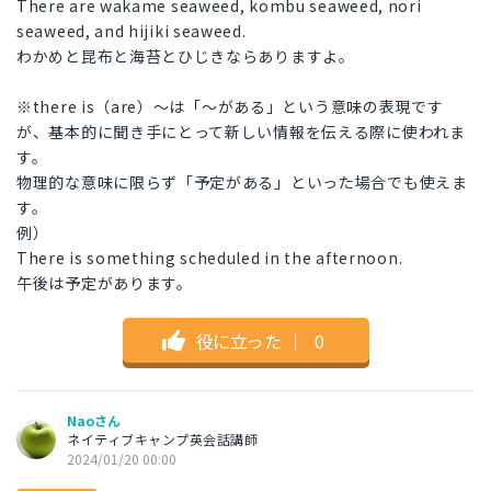
There are wakame seaweed, kombu seaweed, nori
seaweed, and hijiki seaweed.
わかめと昆布と海苔とひじきならありますよ。
※there is（are）～は「～がある」という意味の表現です
が、基本的に聞き手にとって新しい情報を伝える際に使われま
す。
物理的な意味に限らず「予定がある」といった場合でも使えま
す。
例）
There is something scheduled in the afternoon.
午後は予定があります。
役に立った
｜
0
Naoさん
ネイティブキャンプ英会話講師
2024/01/20 00:00