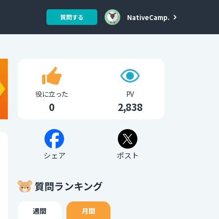
NativeCamp.
質問する
役に立った
PV
0
2,838
シェア
ポスト
質問ランキング
週間
月間