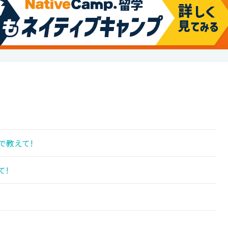
で教えて!
て!
!