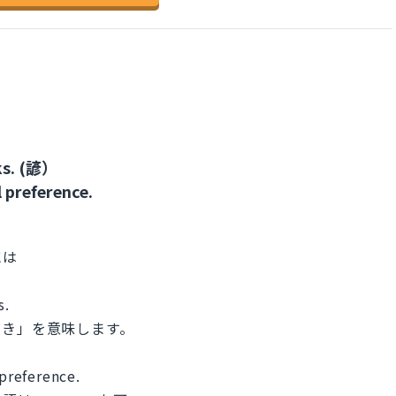
lks. (諺）
 preference.
には
s.
好き」を意味します。
preference.