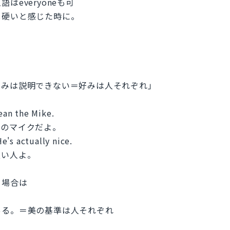
everyoneも可
し硬いと感じた時に。
好みは説明できない＝好みは人それぞれ」
ean the Mike.
あのマイクだよ。
's actually nice.
い人よ。
る場合は
ある。＝美の基準は人それぞれ