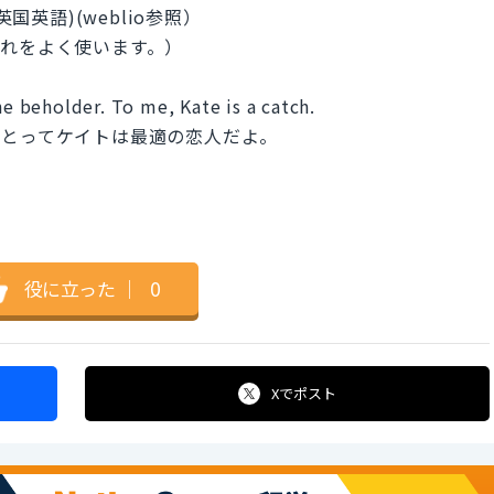
ɜ:(英国英語)(weblio参照）
れをよく使います。）
he beholder. To me, Kate is a catch.
にとってケイトは最適の恋人だよ。
役に立った
｜
0
Xで
ポスト