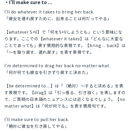
・I'll make sure to ...
I'll do whatever it takes to bring her back.
「彼女を連れ戻すために、出来ることは何だってやる」
【whatever S+V】で「何をS+Vしようとも」という意味にな
ります。ここでの【whatever it takes】は「どんなに大変な
ことであっても」表す慣用的な表現です。【bring ... back】は
「～を取り戻す、連れ戻す」を表す表現です。
I'm determined to drag her back no matter what.
「何が何でも彼女を引きずり戻すと決めた」
【be determined to ...】は「（絶対）～すると決める」を表
す表現です。【drag】は「引っ張る、引き抜く」を表しますの
で、ご質問の日本語のニュアンスには近くなるでしょう。【no
matter what】は「何が何でも」を表す慣用句です。
I'll make sure to pull her back.
「絶対に彼女を引き戻してやる」