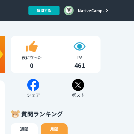
NativeCamp.
質問する
役に立った
PV
0
461
シェア
ポスト
質問ランキング
週間
月間