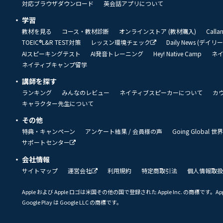
対応ブラウザダウンロード
英会話アプリについて
学習
教材を見る
コース・教材診断
オンラインストア (教材購入)
Call
TOEIC®L&R TEST対策
レッスン環境チェック
Daily News (デイ
AIスピーキングテスト
AI発音トレーニング
Hey! Native Camp
ネ
ネイティブキャンプ留学
講師を探す
ランキング
みんなのレビュー
ネイティブスピーカーについて
カ
キャラクター先生について
その他
特典・キャンペーン
アンケート結果 / 会員様の声
Going Global
サポートセンター
会社情報
サイトマップ
運営会社
利用規約
特定商取引法
個人情報取扱
Apple および Apple ロゴは米国その他の国で登録された Apple Inc. の商標です。App 
Google Play は Google LLC の商標です。