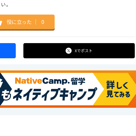
さい。
役に立った
｜
0
Xで
ポスト