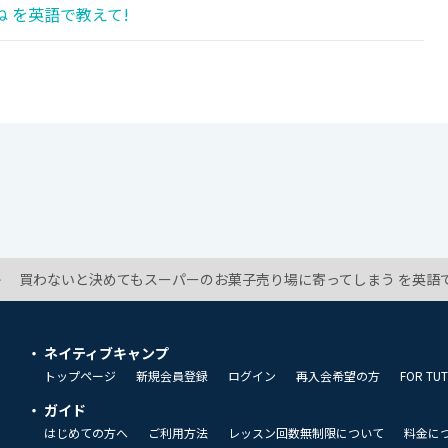
 を英語で教えて!
買わないと決めてもスーパーのお菓子売り場に寄ってしまう を英語で
ネイティブキャンプ
トップページ
新規会員登録
ログイン
再入会希望の方
FOR TU
ガイド
はじめての方へ
ご利用方法
レッスン回数無制限について
料金に