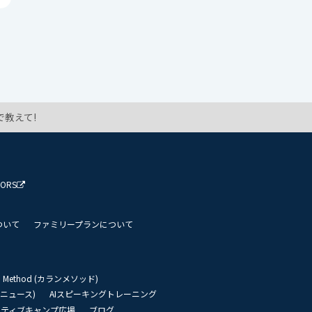
教えて!
TORS
ついて
ファミリープランについて
an Method (カランメソッド)
リーニュース)
AIスピーキングトレーニング
イティブキャンプ広場
ブログ