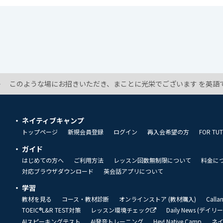
このような場にお招きいただき、まことに光栄でございます を英語で
ネイティブキャンプ
トップページ
新規会員登録
ログイン
再入会希望の方
FOR TU
ガイド
はじめての方へ
ご利用方法
レッスン回数無制限について
料金に
対応ブラウザダウンロード
英会話アプリについて
学習
教材を見る
コース・教材診断
オンラインストア (教材購入)
Call
TOEIC®L&R TEST対策
レッスン環境チェック
Daily News (デイ
AIスピーキングテスト
AI発音トレーニング
Hey! Native Camp
ネ