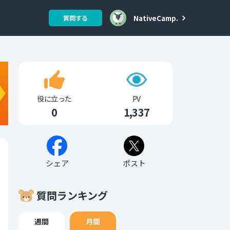
NativeCamp.
質問する
役に立った
PV
0
1,337
シェア
ポスト
質問ランキング
週間
月間