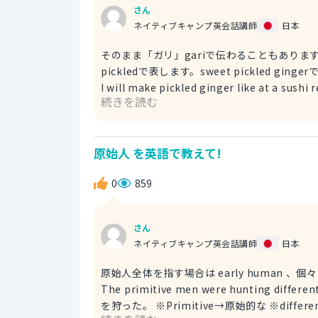
さん
ネイティブキャンプ英会話講師
日本
そのまま「ガリ」gariで伝わることもありま
pickledで表します。sweet pickled
I will make pickled ginger like at
続きを読む
うな Excuse me. I want to eat pickled ginger. すみません。ガリください。 ※want to eat→食べたい ☆店
員さんなどに頼み事をする時は、Excuse m
原始人 を英語で教えて!
0
859
さん
ネイティブキャンプ英会話講師
日本
原始人全体を指す場合は early human 、個
The primitive men were hunting di
を狩った。 ※Primitive→原始的な ※different→色々な、異