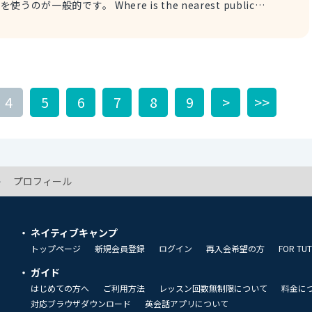
e is the nearest public
Are there any public restroom
か？ ※around here→この辺り
4
5
6
7
8
9
>
>>
プロフィール
ネイティブキャンプ
トップページ
新規会員登録
ログイン
再入会希望の方
FOR TU
ガイド
はじめての方へ
ご利用方法
レッスン回数無制限について
料金に
対応ブラウザダウンロード
英会話アプリについて