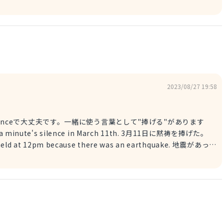
 modern human. 原始人の寿命は現代人より短かった。 ※modern
2023/08/27 19:58
silenceで大丈夫です。一緒に使う言葉として"捧げる"があります
げた ※earthquake→地震