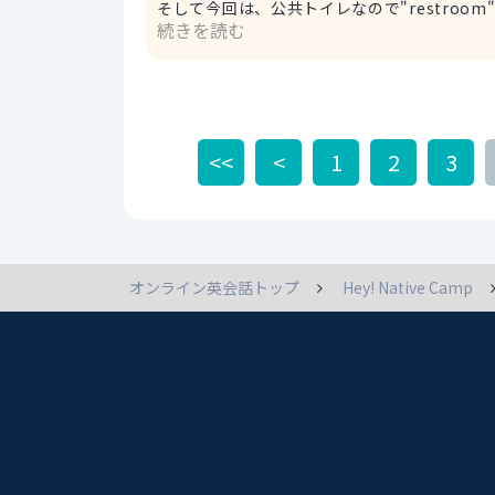
そして今回は、公共トイレなので"restroom"を使うのが一般的です。 Wher
続きを読む
restroom? 一番近い公衆トイレはどこですか？ ※the nearest→一番近い 
around here? この辺りにお手洗いはあります
<<
<
1
2
3
オンライン英会話トップ
Hey! Native Camp