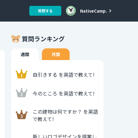
NativeCamp.
質問する
質問ランキング
週間
月間
自引きする を英語で教えて!
今のところ を英語で教えて!
この建物は何ですか？ を英語
で教えて!
新しいロゴデザインを提案し