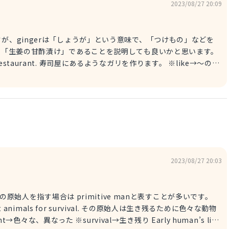
2023/08/27 20:09
すが、gingerは「しょうが」という意味で、「つけもの」などを
 gingerで「生姜の甘酢漬け」であることを説明しても良いかと思います。
 a sushi restaurant. 寿司屋にあるようなガリを作ります。 ※like→〜のよ
e.をつけるとより丁寧です。
2023/08/27 20:03
々の原始人を指す場合は primitive manと表すことが多いです。
fferent animals for survival. その原始人は生き残るために色々な動物
なった ※survival→生き残り Early human’s life