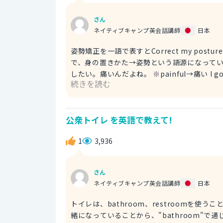
さん
ネイティブキャンプ英会話講師
日本
姿勢矯正を一語で表すとCorrect my pos
で、身の置きかた→姿勢という語源になっています。 I want to correct my posture. It is pai
したい。痛いんだよね。 ※painful→痛い I go to a clinic to correct my bad posture. 姿勢矯正をしてもらえ
続きを読む
るクリニックに通っています。 ※correct→矯正する ※bad post
correct my posture. 医者に姿勢を矯正
公衆トイレ を英語で教えて!
1
3,936
さん
ネイティブキャンプ英会話講師
日本
トイレは、bathroom、restroomを
緒になっていることから、"bathroom"で