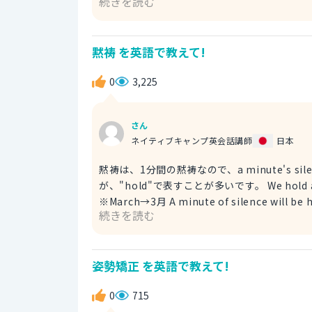
続きを読む
span was shorter than that of a
human→現代人
黙祷 を英語で教えて!
0
3,225
さん
ネイティブキャンプ英会話講師
日本
黙祷は、1分間の黙祷なので、a minute's 
が、"hold"で表すことが多いです。 We hold a minute's silence in March 11th. 3月11日に黙祷を捧げた。
※March→3月 A minute of silence will be held at 12pm because there was an earthquake. 地震があった
続きを読む
ので、12時に1分間の黙祷を捧げた。 ※held→捧
姿勢矯正 を英語で教えて!
0
715