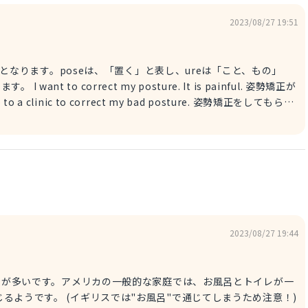
2023/08/27 19:51
tureとなります。poseは、「置く」と表し、ureは「こと、もの」
nful. 姿勢矯正が
ure→姿勢が悪い I asked the doctor to
するように頼みました。 ※ask 人 to do→人に 〜するように頼む
2023/08/27 19:44
使うことが多いです。アメリカの一般的な家庭では、お風呂とトイレが一
通じるようです。 (イギリスでは"お風呂"で通じてしまうため注意！)