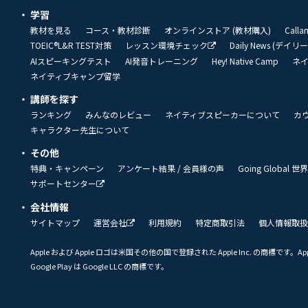
学習
教材を見る
コース・教材診断
オンラインストア (教材購入)
Call
TOEIC®L&R TEST対策
レッスン環境チェック
Daily News (デイ
AIスピーキングテスト
AI発音トレーニング
Hey! Native Camp
ネ
ネイティブキャンプ留学
講師を探す
ランキング
みんなのレビュー
ネイティブスピーカーについて
カ
キャラクター先生について
その他
特典・キャンペーン
アンケート結果 / 会員様の声
Going Global
サポートセンター
会社情報
サイトマップ
運営会社
利用規約
特定商取引法
個人情報取扱
Apple および Apple ロゴは米国その他の国で登録された Apple Inc. の商標です。App 
Google Play は Google LLC の商標です。