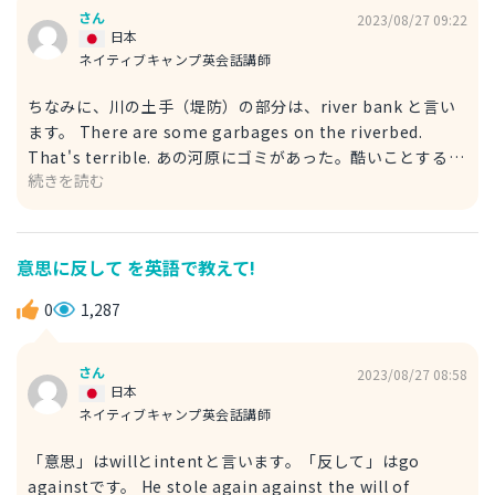
さん
2023/08/27 09:22
日本
ネイティブキャンプ英会話講師
ちなみに、川の土手（堤防）の部分は、river bank と言い
ます。 There are some garbages on the riverbed.
That's terrible. あの河原にゴミがあった。酷いことする
続きを読む
よ。 ※garbages→ゴミ ※terrible→ひどい I sat down on
the riverbed watched people playing baseball. 河原に
座って、川で野球をしている人たちを見た。 ※sat down→
座った ※baseball→野球
意思に反して を英語で教えて!
0
1,287
さん
2023/08/27 08:58
日本
ネイティブキャンプ英会話講師
「意思」はwillとintentと言います。「反して」はgo
againstです。 He stole again against the will of