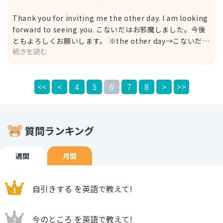
Thank you for inviting me the other day. I am looking
forward to seeing you. こないだはお邪魔しました。今後
ともよろしくお願いします。 ※the other day→こないだ
続きを読む
※be looking forward to ~ing → ~することを楽しみにし
ている ☆"お招きいただき有難うございます（有難うござい
ました)"という意味ですが、"お邪魔しました"というニュア
<<
<
4
5
6
7
8
>
>>
ンスでも使えます。ビジネスの場でも使える、かなりフォー
マルな表現です。 ☆"よろしくお願いします"という表現は
ないため、"また会えるのを楽しみにしています"と表しまし
た。 Thank you for your time the other day. I had a
質問ランキング
great time. こないだはお邪魔しました。楽しかったです。
※had a great time→楽しい時間を過ごした ☆Thank you
for your timeは、少しカジュアルな表現です。
週間
月間
自引きする を英語で教えて!
今のところ を英語で教えて!