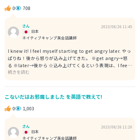
Don't worry. 彼女は、昨晩危機を脱しました。安心してく
ださい。 ※Don't worry. 安心してください
0
708
さん
2023/08/26 11:45
日本
ネイティブキャンプ英会話講師
I knew it! I feel myself starting to get angry later. やっ
ぱりね！後から怒りが込み上げてきた。 ※get angry→怒
る ※later→後から ☆込み上げてくるという表現は、I feel
続きを読む
myself starting を使うと自然です。 ☆この場合、怒りが
込み上げてきたタイミングは不明瞭なので、laterを使うこ
とが多いです。 He cheated on me. I feel myself
starting to get angry later. 彼は浮気した。後から怒りが
こないだはお邪魔しました を英語で教えて!
込み上げてきた。 ※cheated on 浮気する
0
1,003
さん
2023/08/26 11:20
日本
ネイティブキャンプ英会話講師