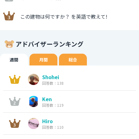
この建物は何ですか？ を英語で教えて!
アドバイザーランキング
週間
月間
総合
Shohei
回答数：138
Ken
回答数：119
Hiro
回答数：110