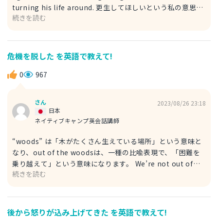
turning his life around. 更生してほしいという私の意思に
続きを読む
反して彼は再び窃盗をしました。 ※stole→盗んだ ※turn
one's life around→更生する War goes against the will
of the people. 戦争は人々の意思に反して起こっている。
※war→戦争 The party held against the intent of
危機を脱した を英語で教えて!
people. そのパーティーは人々の意思に反して開かれた。
※held→開催する
0
967
さん
2023/08/26 23:18
日本
ネイティブキャンプ英会話講師
“woods” は「木がたくさん生えている場所」という意味と
なり、out of the woodsは、一種の比喩表現で、「困難を
乗り越えて」という意味になります。 We’re not out of
続きを読む
the woods yet. Please be careful. 私たちはまだ危機を脱
したわけではありません。気をつけてください。 ※be
careful 気をつける ☆災害時のニュースなど、緊急を要する
ときに使います。 She was out of the woods last night.
後から怒りが込み上げてきた を英語で教えて!