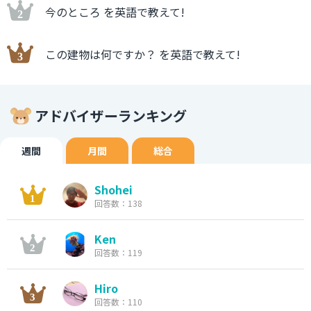
今のところ を英語で教えて!
この建物は何ですか？ を英語で教えて!
アドバイザーランキング
週間
月間
総合
Shohei
回答数：138
Ken
回答数：119
Hiro
回答数：110