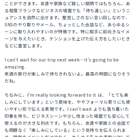
ことができます。友達や家族など親しい間柄ではもちろん、あ
る程度フランクなビジネスの場面でも「待ち遠しい」というニ
ュアンスを自然に出せます。堅苦しさのない言い回しなので、
SNSのやり取りやメール、ちょっとした会話など、あらゆるシ
ーンに取り入れやすいのが特徴です。特に相手に前向きなイメ
ージを与えたいとき、テンションを上げた伝え方をしたいとき
などに重宝します。
I can’t wait for our trip next week—it’s going to be
amazing.
来週の旅行が楽しみで待ちきれないよ。最高の時間になりそう
だね。
ちなみに、I’m really looking forward to it は、「とても楽
しみにしています」という意味を、ややフォーマル寄りにも使
いやすい形で伝える表現です。I can’t wait よりも落ち着いた
印象を持ち、ビジネスシーンや少し改まった場面でも安心して
使えるのが大きな利点です。もちろん、友達や家族との会話で
も問題なく「楽しみにしている」という気持ちを伝えられま