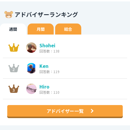
アドバイザーランキング
週間
月間
総合
Shohei
回答数：138
Ken
回答数：119
Hiro
回答数：110
アドバイザー一覧