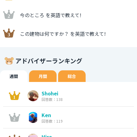
今のところ を英語で教えて!
この建物は何ですか？ を英語で教えて!
アドバイザーランキング
週間
月間
総合
Shohei
回答数：138
Ken
回答数：119
Hiro