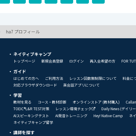
ha7 プロフィール
ネイティブキャンプ
トップページ
新規会員登録
ログイン
再入会希望の方
FOR TU
ガイド
はじめての方へ
ご利用方法
レッスン回数無制限について
料金に
対応ブラウザダウンロード
英会話アプリについて
学習
教材を見る
コース・教材診断
オンラインストア (教材購入)
Call
TOEIC®L&R TEST対策
レッスン環境チェック
Daily News (デイ
AIスピーキングテスト
AI発音トレーニング
Hey! Native Camp
ネ
ネイティブキャンプ留学
講師を探す