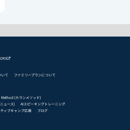
TORS
ついて
ファミリープランについて
an Method (カランメソッド)
リーニュース)
AIスピーキングトレーニング
イティブキャンプ広場
ブログ