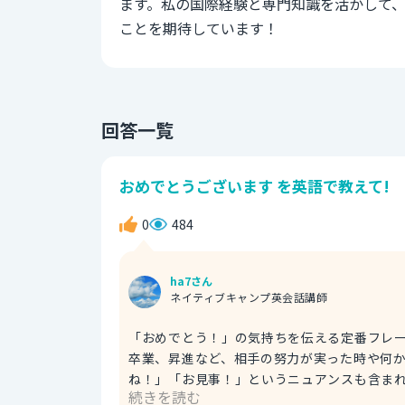
ます。私の国際経験と専門知識を活かして
ことを期待しています！
回答一覧
おめでとうございます を英語で教えて!
0
484
ha7さん
ネイティブキャンプ英会話講師
「おめでとう！」の気持ちを伝える定番フレ
卒業、昇進など、相手の努力が実った時や何
ね！」「お見事！」というニュアンスも含まれる、温かい言葉です。 Congratulati
続きを読む
ご昇進おめでとうございます！ ちなみに、「Way to go!」は「よくやった！」「その調子！」といったニュア