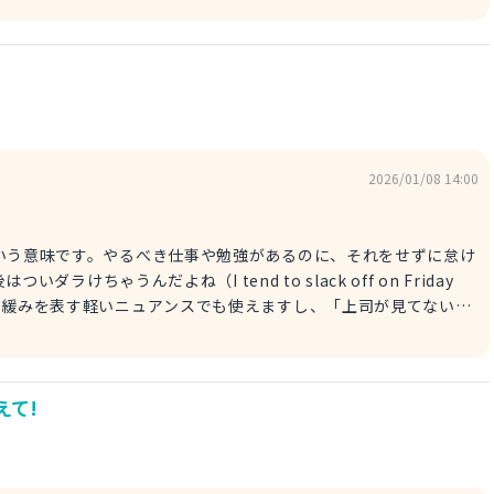
るときに使うカジュアルな表現です。テストで良い点を取った友達
ごいじゃん！」という感じで気軽に声をかけるのにピッタリです
xam! 試験合格、おめでとう！
2026/01/08 14:00
る」という意味です。やるべき仕事や勉強があるのに、それをせずに怠け
した気の緩みを表す軽いニュアンスでも使えますし、「上司が見てないと
 when his boss isn't looking.）」のように、少し非難めいた意
ラする」
えて!
んだり無駄話をして時間を潰す、ちょっとおどけたニュアンスで使
にスマホをいじったりするようなシチュエーションにぴったりで