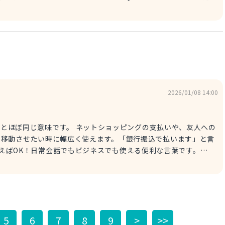
たニュアンスで、別れ際に使う便利な言葉だよ。しばらく会えなく
いな」という気持ちを伝えるのにぴったり。堅苦しくないので、気
2026/01/08 14:00
ネットショッピングの支払いや、友人への
を移動させたい時に幅広く使えます。「銀行振込で払います」と言
sfer." と言えばOK！日常会話でもビジネスでも使える便利な言葉です。
er. お支払いは銀行振込でお願いします。 ちなみに、「Wire the
の口座にお金を振り込んで」という意味だよ。単なる「送って」より、銀行間
響きがあるんだ。請求書や契約の支払いなど、確実にお金を動かし
e the
の口座にお金を振り込んでください。
5
6
7
8
9
>
>>