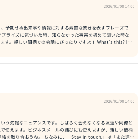
2026/01/08 14:00
う、予期せぬ出来事や情報に対する素直な驚きを表すフレーズで
柄での会話にぴったりですよ！ What's this? I
ure! なにこれ？この機能が追加されたなんて知らなかったよ！ ちなみに、
は「へぇー！マジで知らなかった！」という強い驚きを表すフレーズだよ。相手
て「目からウロコ！」と感じた時にぴったり。友達との会話で相づ
らな
2026/01/08 14:00
という気軽なニュアンスです。しばらく会えなくなる友達や同僚と
覚で使えます。ビジネスメールの結びにも使えますが、親しい間柄