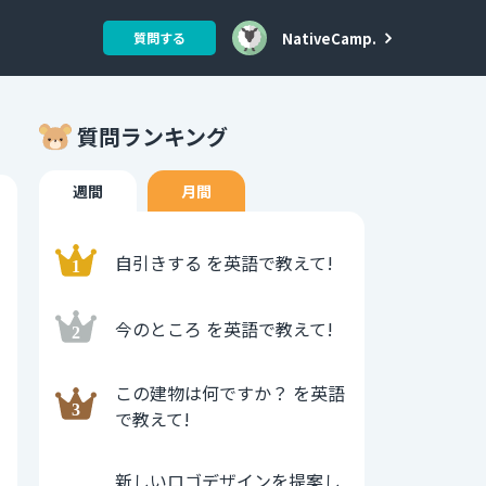
NativeCamp.
質問する
質問ランキング
週間
月間
自引きする を英語で教えて!
今のところ を英語で教えて!
この建物は何ですか？ を英語
で教えて!
新しいロゴデザインを提案し