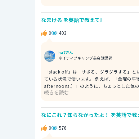
ンスで、相手の成功や素晴らしい行動を褒め
や、試合でゴールを決めた仲間に対して「す
なまける を英語で教えて!
よ。 Way to go on passing your e
0
403
ha7さん
ネイティブキャンプ英会話講師
「slack off」は「サボる、ダラダラす
ている状況で使います。 例えば、「金曜の午後はついダラけちゃうんだよね（I tend to slack off on Friday
afternoons.）」のように、ちょっと
続きを読む
彼はいつもサボってる（He always slacks off
味でも使えます。 Hey, stop slacking off and pull your weight on this project. ねえ、なまけないでこのプ
ロジェクトでちゃんと自分の役割を果たしてよ。 ちなみに、「to goof off」は「サボる」や「ダラダ
なにこれ？知らなかったよ！ を英語で教
といった意味で、やるべきことがあるのに遊
います。仕事中に同僚とふざけたり、勉強中
0
576
す。 Stop goofing off and pull your weight on this project. なまけないで、このプロジェクトで自分の役割
を果たしてよ。