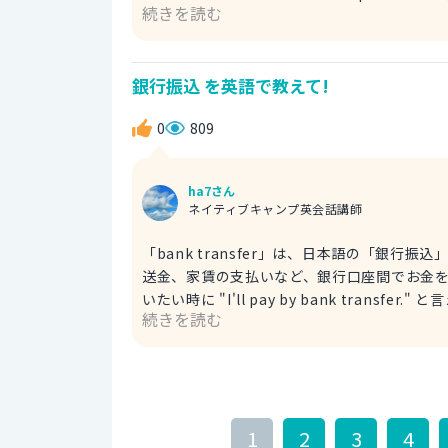
続きを読む
してね！」「これからもよろしくね」といっ
なる友達や同僚に「これからも関係を続けた
軽に使えるよ！ It was great working with you. Let's stay in touch! 一緒に働けてよかったよ。これからも
銀行振込 を英語で教えて!
連絡を取り合おうね！
0
809
ha7さん
ネイティブキャンプ英会話講師
「bank transfer」は、日本語の「銀行振込」とほぼ同じ意味です。 
送金、家賃の支払いなど、銀行口座間でお金
いたい時に "I'll pay by bank tran
続きを読む
Please make the payment via bank transf
money to my account.」は「私
の電信送金を指定する少しビジネスライクな
たいフォーマルな場面で使われることが多いよ。 Please wire the money to our account to complet
payment. お支払いを完了するには、当社
1
2
3
4