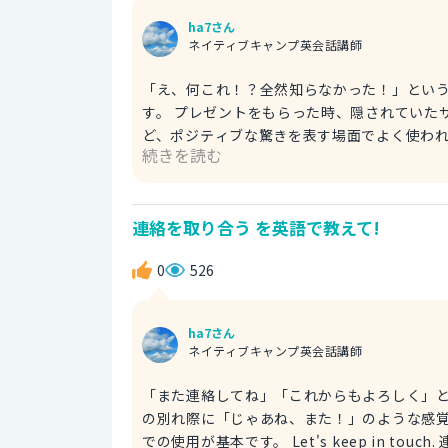
ha7さん
ネイティブキャンプ英会話講師
「え、何これ！？全然知らなかった！」とい
す。 プレゼントをもらった時、隠されていたサプライズに気づいた時、知らなかった事実を初めて聞いた時な
ど、ポジティブな驚きを表す場面でよく使われます。親しい間
続きを読む
had no idea they added this feat
「Whoa, I never knew that」
の話に心から感心したり、意外な事実を知っ
連絡を取り合う を英語で教えて!
ちとして使うと、話がもっと盛り上がるはず！ Whoa, what is this? I had no idea! え、なにこれ？全然知
かった！
0
526
ha7さん
ネイティブキャンプ英会話講師
「また連絡してね」「これからもよろしく」
の別れ際に「じゃあね、また！」のような感
での使用が基本です。 Let's keep in touch. 連絡を取り合おうね。 ちなみに、「Stay in touch.」は「また連絡