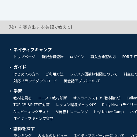
（物）を突き出す を英語で教えて!
ネイティブキャンプ
トップページ
新規会員登録
ログイン
再入会希望の方
FOR TU
ガイド
はじめての方へ
ご利用方法
レッスン回数無制限について
料金に
対応ブラウザダウンロード
英会話アプリについて
学習
教材を見る
コース・教材診断
オンラインストア (教材購入)
Call
TOEIC®L&R TEST対策
レッスン環境チェック
Daily News (デイ
AIスピーキングテスト
AI発音トレーニング
Hey! Native Camp
ネ
ネイティブキャンプ留学
講師を探す
ランキング
みんなのレビュー
ネイティブスピーカーについて
カ