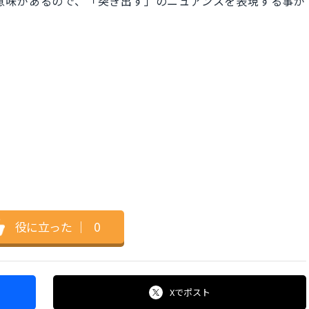
いった意味があるので、「突き出す」のニュアンスを表現する事が
役に立った
｜
0
Xで
ポスト