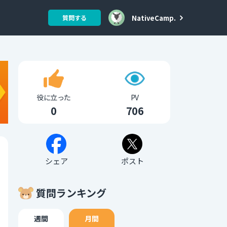
NativeCamp.
質問する
役に立った
PV
0
706
シェア
ポスト
質問ランキング
週間
月間