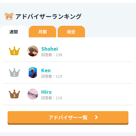
アドバイザーランキング
週間
月間
総合
Shohei
回答数：138
Ken
回答数：119
Hiro
回答数：110
アドバイザー一覧