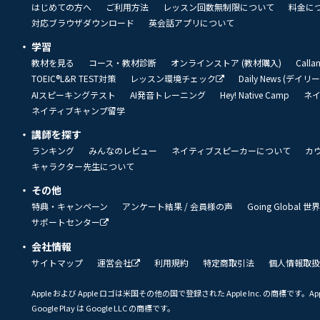
はじめての方へ
ご利用方法
レッスン回数無制限について
料金に
対応ブラウザダウンロード
英会話アプリについて
学習
教材を見る
コース・教材診断
オンラインストア (教材購入)
Call
TOEIC®L&R TEST対策
レッスン環境チェック
Daily News (デイ
AIスピーキングテスト
AI発音トレーニング
Hey! Native Camp
ネ
ネイティブキャンプ留学
講師を探す
ランキング
みんなのレビュー
ネイティブスピーカーについて
カ
キャラクター先生について
その他
特典・キャンペーン
アンケート結果 / 会員様の声
Going Global
サポートセンター
会社情報
サイトマップ
運営会社
利用規約
特定商取引法
個人情報取扱
Apple および Apple ロゴは米国その他の国で登録された Apple Inc. の商標です。App 
Google Play は Google LLC の商標です。