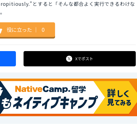
t that propitiously.”とすると「そんな都合よく実行できるわけな
す。
役に立った
｜
0
Xで
ポスト