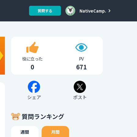
NativeCamp.
質問する
役に立った
PV
0
671
シェア
ポスト
質問ランキング
週間
月間