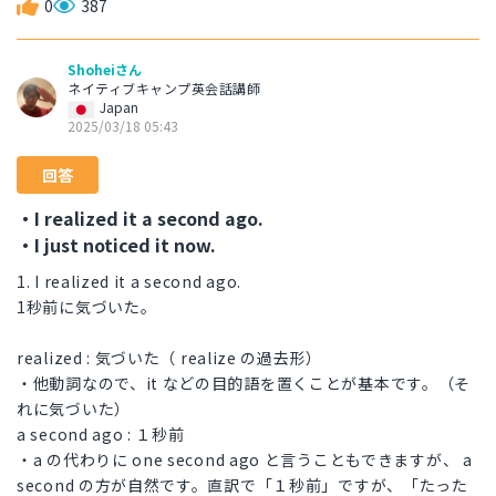
0
387
Shoheiさん
ネイティブキャンプ英会話講師
Japan
2025/03/18 05:43
回答
・I realized it a second ago.
・I just noticed it now.
1. I realized it a second ago.
1秒前に気づいた。
realized : 気づいた（ realize の過去形）
・他動詞なので、it などの目的語を置くことが基本です。（そ
れに気づいた）
a second ago : １秒前
・a の代わりに one second ago と言うこともできますが、 a
second の方が自然です。直訳で「１秒前」ですが、「たった