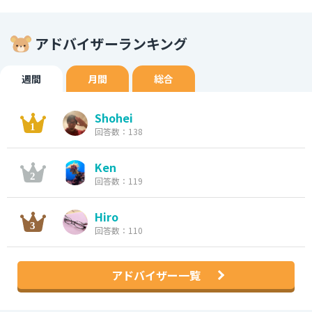
アドバイザーランキング
週間
月間
総合
Shohei
回答数：138
Ken
回答数：119
Hiro
回答数：110
アドバイザー一覧