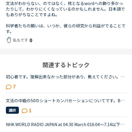
文法がわからない、のではなく、核となるwordへの飾り多かっ
たりして、わかりにくくなっているのかもしれません。日本語で
もありがちなことですよね。
科学者たちの願いは、いつか、彼らの研究から利益がでることで
す。
0
私もです
関連するトピック
初心者です。理解出来なかった部分があり、教えてください。James is asking Charlotte about Gabriella's birthday party. James When was Gabriella's birthday?Charlotte It was last weekend.James How was t...
7
文法の中級の50のショートカンバセーションについてです。Benjamin's son called him at his law firm while he was busy having a meeting. Benjamin &quot;What did my son say?&quot; Secretary &quot;He sai...
1
講師
NHK WORLD RADIO JAPAN at 04:30 March 016:04～7:14以下が音声をディクテーションしたものでしたが、音源が削除されてしまったので、このトピック自体をスルーしてください。An international research team of ...