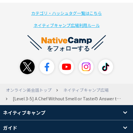
カテゴリ・ハッシュタグ一覧はこちら
ネイティブキャンプ広場利用ルール
オンライン英会話トップ
ネイティブキャンプ広場
[Level 3-5] A Chef Without Smell or Tasteの Answer the quetionに以下の疑問文があります。 # Who do the scientists hope will benefit from their research someday? リスニングで聞き取ったワードと、なんとなく意味はつかめたので、設問としての答えの選択はできたのですが、 上記疑問文は見ても読解できず（hopeの後ろになぜwillがくる？かがわからない）、あっているかわからない文です。ですが、意味は何となくわかります。この文について２つ質問させてください ①文法的に合っているのでしょうか？（hopeの後ろにwillがくるところが腑に落ちていなくて、合っているならばなぜ合っているのかがわかりません。文法の本で探しましたが、疑問文や未来形など様々な章をみても答えが見つからない状態です） ②このような中学生レベルと思われる文でも訳がすぐできない場合、&quot;文法力&quot;がないと考えるのか、はたまた&quot;文法力&quot;がないのでなく表現に慣れていないと考えるのか、皆さんはどのように乗り越えていますか？
ネイティブキャンプ
ガイド