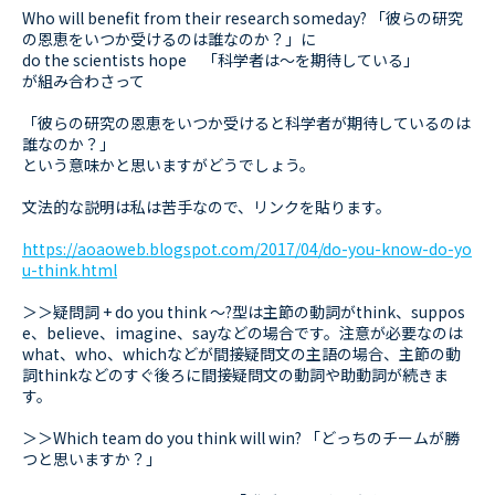
Who will benefit from their research someday? 「彼らの研究
の恩恵をいつか受けるのは誰なのか？」に
do the scientists hope 「科学者は～を期待している」
が組み合わさって
「彼らの研究の恩恵をいつか受けると科学者が期待しているのは
誰なのか？」
という意味かと思いますがどうでしょう。
文法的な説明は私は苦手なので、リンクを貼ります。
https://aoaoweb.blogspot.com/2017/04/do-you-know-do-yo
u-think.html
＞＞疑問詞 + do you think ～?型は主節の動詞がthink、suppos
e、believe、imagine、sayなどの場合です。注意が必要なのは
what、who、whichなどが間接疑問文の主語の場合、主節の動
詞thinkなどのすぐ後ろに間接疑問文の動詞や助動詞が続きま
す。
＞＞Which team do you think will win? 「どっちのチームが勝
つと思いますか？」