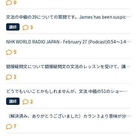
0
文法の中級の39についての質問です。James has been suspicious about Andrew's strange behavior lately.James「 Frankly, I don't know why you are still going to that farm. You were only going there for ...
3
講師
NHK WORLD RADIO JAPAN - February 27 (Podcast)0:54～1:49The Japanese government is studying additional measures to prop up the tourist industry and smaller businesses hit hard by the spread of a ne...
5
間接疑問文について間接疑問文の文法のレッスンを受けて、講師からの訂正について疑問に思ったので、分かる方はご回答お願いします。通常、間接疑問文はI don’t know when she will come.のように「疑問詞＋S＋V...
2
どうでもいいことかもしれませんが、文法 中級の51のショートカンバセーションについて質問です。Daniel came back from Ben's house in the evening.Daniel “Ben asked me how you were doing. How was your day...
2
講師
（解決済み、ありがとうございました）カラン３より意味が分からない英文があり、教えていただけないでしょうか日本語訳は、私が考えたので間違えている可能性があります①質問How do we make a negative sentence...
7