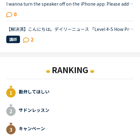
I wanna turn the speaker off on the iPhone app. Please add a function to kill the speaker on the app.Very loud voice of tutors is coming from the speaker while tutors can not be hearing voice of us...
0
【解決済】こんにちは。デイリーニュース 「Level 4-5 How Processed Food Helped Humanity」 の第2パラグラフ、The small size of teeth in early humans can only be explained by food becoming easier to eat...
2
講師
RANKING
勘弁してほしい
サドンレッスン
キャンペーン