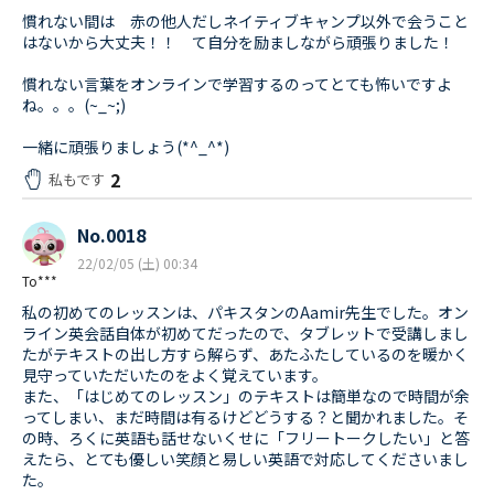
慣れない間は 赤の他人だしネイティブキャンプ以外で会うこと
はないから大丈夫！！ て自分を励ましながら頑張りました！
慣れない言葉をオンラインで学習するのってとても怖いですよ
ね。。。(~_~;)
一緒に頑張りましょう(*^_^*)
2
私もです
No.0018
22/02/05 (土) 00:34
To***
私の初めてのレッスンは、パキスタンのAamir先生でした。オン
ライン英会話自体が初めてだったので、タブレットで受講しまし
たがテキストの出し方すら解らず、あたふたしているのを暖かく
見守っていただいたのをよく覚えています。
また、「はじめてのレッスン」のテキストは簡単なので時間が余
ってしまい、まだ時間は有るけどどうする？と聞かれました。そ
の時、ろくに英語も話せないくせに「フリートークしたい」と答
えたら、とても優しい笑顔と易しい英語で対応してくださいまし
た。