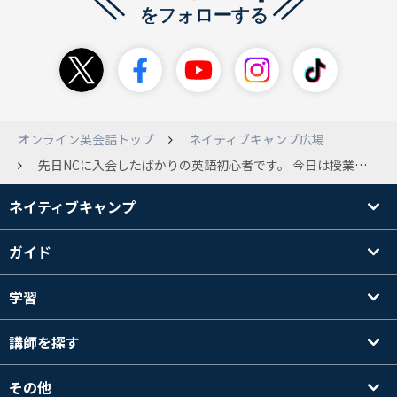
オンライン英会話トップ
ネイティブキャンプ広場
先日NCに入会したばかりの英語初心者です。 今日は授業を受ける！と思っていても、どうしても緊張してしまいまだ一回も授業を受けられていません...。 キャラクターの先生ですら緊張してしまい、ボタンが押せません。 誰かに強制されたわけでもなく、自分が学びたいから入会したのにこの状態じゃ何もせずに退会かな...と落ち込んでしまいます。 皆さんは初回授業の時どんな感じでしたか...？
ネイティブキャンプ
ガイド
学習
講師を探す
その他