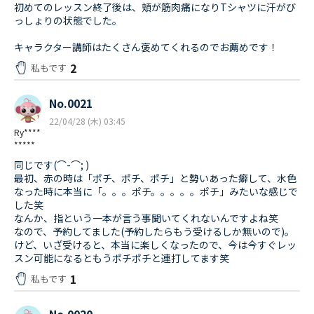
初めてのレッスン終了後は、頬が筋肉痛になりTシャツに汗がび
っしょりの状態でした。
キャラクター講師はたくさん褒めてくれるのでお薦めです！
2
私もです
No.0021
22/04/28 (木) 03:45
Ry****
*****
同じです(⌒-⌒; )
最初、赤の時は「ポチ、ポチ、ポチ」と勢いあった癖して、水色
なった時に本当に「。。。ポチ。。。。。ポチ」みたいな感じで
した笑
なんか、指という一本が言う事聞いてくれないんですよね笑
なので、予約してました(予約したらもう受けるしか無いので)。
けど、いざ受けると、本当に楽しくなったので、今は今すぐレッ
スン可能になるともうポチポチと連打してます笑
1
私もです