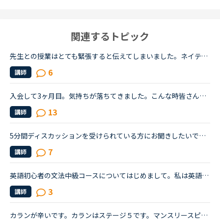
関連するトピック
先生との授業はとても緊張すると伝えてしまいました。ネイティブキャンプに参加して半年以上が経ちますが、選ぶ先生は基本的に同性且つ同じアジア人であるフィリピン人男性です。というのも白人の先生、特に白人...
6
講師
入会して3ヶ月目。気持ちが落ちてきました。こんな時皆さんならどうしますか？こんにちは。英語は大学受験で勉強したのが最後の現在26歳です。英語喋れたら格好良いよな〜という憧れを実現させてやろうじゃないか...
13
講師
5分間ディスカッションを受けられている方にお聞きしたいです。私はネイティブキャンプを始めたばかりの英語初心者です。初心者なので文法の入門から始めましたが、講師の方から「このgrammerは君には簡単すぎる...
7
講師
英語初心者の文法中級コースについてはじめまして。私は英語初心者で高校生時代に授業で勉強したくらいのスキルです。少しでも英語スキルを高めたいと思いNCのカウンセラーの方に勉強法を相談したところ文法の初...
3
講師
カランが辛いです。カランはステージ５です。マンスリースピーキングテストは毎回５か６です。オンライン英会話は1年前に他社で入会し、カランに惹かれてNCへ転校（？）しました。最初は死ぬほど緊張していたレッ...