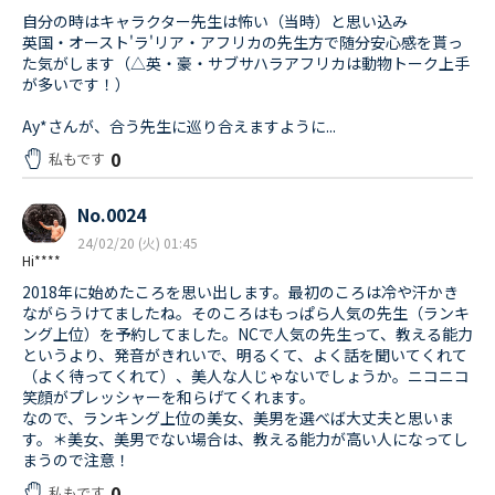
自分の時はキャラクター先生は怖い（当時）と思い込み
英国・オースト'ラ'リア・アフリカの先生方で随分安心感を貰っ
た気がします（△英・豪・サブサハラアフリカは動物トーク上手
が多いです！）
Ay*さんが、合う先生に巡り合えますように...
0
私もです
No.0024
24/02/20 (火) 01:45
Hi****
2018年に始めたころを思い出します。最初のころは冷や汗かき
ながらうけてましたね。そのころはもっぱら人気の先生（ランキ
ング上位）を予約してました。NCで人気の先生って、教える能力
というより、発音がきれいで、明るくて、よく話を聞いてくれて
（よく待ってくれて）、美人な人じゃないでしょうか。ニコニコ
笑顔がプレッシャーを和らげてくれます。
なので、ランキング上位の美女、美男を選べば大丈夫と思いま
す。＊美女、美男でない場合は、教える能力が高い人になってし
まうので注意！
0
私もです