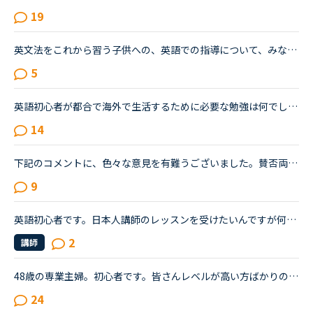
19
英文法をこれから習う子供への、英語での指導について、みなさん、どう思われますか？私は、説明そのものを英語で行うのは、少なくとも中学校の文法の範囲が一通り終わらないと、なかなか厳しいのではないかと思...
5
英語初心者が都合で海外で生活するために必要な勉強は何でしょうか？恥ずかしながら、20年ほど英語からは遠ざかってきました。ほぼしゃべれません。現在カランSTAGE1から始めSTAGE3に入ったところです。こちらは...
14
下記のコメントに、色々な意見を有難うございました。賛否両論があり、気付いた事があります。 私は昨年、１１／１６～トライレッスンを始めたので、今年に入るまで いつでも充分満足するほどレッスンを受けられ...
9
英語初心者です。日本人講師のレッスンを受けたいんですが何故か気恥ずかしくて勇気が出ません。今すぐレッスンが出来る状態になっても講師のプロフィールを読んだり教材を確認してるうちに取り込み中にかわって...
2
講師
48歳の専業主婦。初心者です。皆さんレベルが高い方ばかりのようですがこんな私でも続けていたら少しは話せるようになるのでしょうか。まだ数回しか受けていませんが先生は呆れているんだろうなって思ってしまい...
24