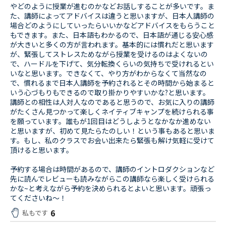
やどのように授業が進むのかなどお話しすることが多いです。ま
た、講師によってアドバイスは違うと思いますが、日本人講師の
場合どのようにしていったらいいかなどアドバイスをもらうこと
もできます。また、日本語もわかるので、日本語が通じる安心感
が大きいと多くの方が言われます。基本的には慣れだと思います
が、緊張してストレスためながら授業を受けるのはよくないの
で、ハードルを下げて、気分転換くらいの気持ちで受けれるとい
いなと思います。できなくて、やり方がわからなくて当然なの
で、慣れるまで日本人講師を予約されるとその時間から始まると
いう心づもりもできるので取り掛かりやすいかな?と思います。
講師との相性は人対人なのであると思うので、お気に入りの講師
がたくさん見つかって楽しくネイティブキャンプを続けられる事
を願っています。誰もが1回目はどうしようとなかなか進めない
と思いますが、初めて見たらたのしい！という事もあると思いま
す。もし、私のクラスでお会い出来たら緊張も解け気軽に受けて
頂けると思います。
予約する場合は時間があるので、講師のイントロダクションなど
先に読んでレビューも読みながらこの講師なら楽しく受けられる
かな~と考えながら予約を決められるとよいと思います。頑張っ
てくださいね～！
6
私もです