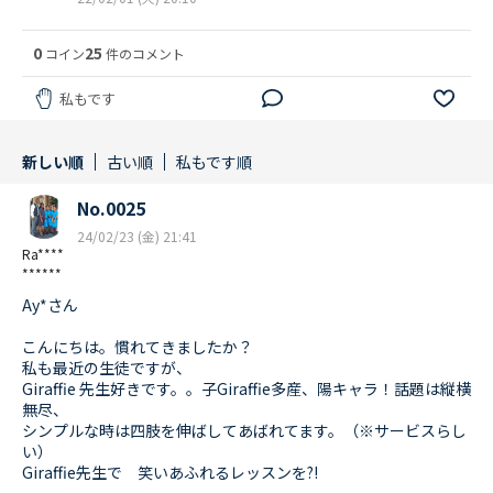
0
25
コイン
件のコメント
私もです
新しい順
古い順
私もです順
No.0025
24/02/23 (金) 21:41
Ra****
******
Ay*さん
こんにちは。慣れてきましたか？
私も最近の生徒ですが、
Giraffie 先生好きです。。子Giraffie多産、陽キャラ！話題は縦横
無尽、
シンプルな時は四肢を伸ばしてあばれてます。（※サービスらし
い）
Giraffie先生で 笑いあふれるレッスンを?!