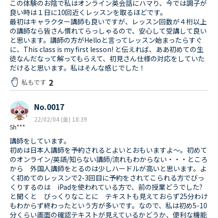
この体験のお陰で私はオンライン英会話にハマり、今では調子が
良い時は１日に10回近くレッスンを取るほどです。
最初はキャラクター講師も良いですが、レッスン回数が４桁以上
の講師なら皆さん慣れてらっしゃるので、安心して受講して良い
と思います。講師の方がHelloと言ってレッスン始まったらすぐ
に、This class is my first lesson! と伝えれば、ああ初めての生
徒なんだなって解ってもらえて、初見さん仕様の対応をしていた
だけると思います。私はそんな感じでした！
2
私もです
No.0017
22/02/04 (金) 18:39
Sh***
講師をしています。
初めは日本人講師を予約されるとよいとおもいますよ～。初めて
のオンライン/英語/知らない講師/流れもわからない・・・ところ
から 外国人講師をとるのは少しハードルが高いと思います。よ
く初めてのレッスンで2-3回目に予約をされてこられる方でびっ
くりするのは iPadを使われている方で、前の授業どうでした?
と聞くと びっくりなことに テキストも見えておらず25分わけ
もわからず終わったという方が多いです。なので、私は初め5-10
分くらい画面の確認テキストが見えているかどうか、便利な機能