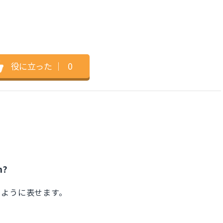
役に立った
｜
0
n?
のように表せます。