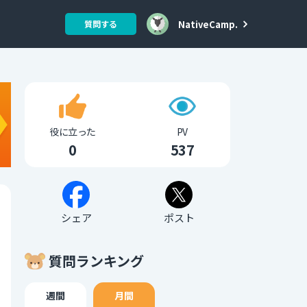
NativeCamp.
質問する
役に立った
PV
0
537
シェア
ポスト
質問ランキング
週間
月間