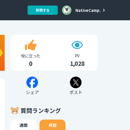
NativeCamp.
質問する
役に立った
PV
0
1,028
シェア
ポスト
質問ランキング
週間
月間