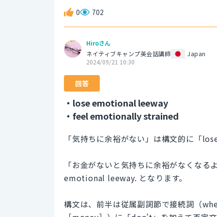
0
702
Hiroさん
ネイティブキャンプ英会話講師
Japan
2024/09/21 10:30
回答
・lose emotional leeway
・feel emotionally strained
「気持ちに余裕がない」は構文的に「lose e
「お金がないと気持ちに余裕がなくなるよ」の英訳は W
emotional leeway. となります。
構文は、前半は従属副詞節で接続詞（whe
［money］）に「don’t」を加えて否定