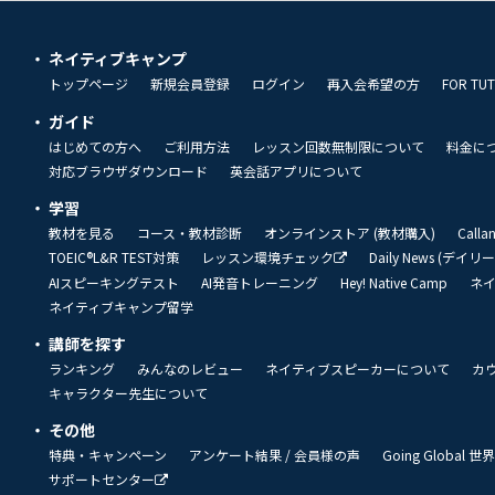
ネイティブキャンプ
トップページ
新規会員登録
ログイン
再入会希望の方
FOR TU
ガイド
はじめての方へ
ご利用方法
レッスン回数無制限について
料金に
対応ブラウザダウンロード
英会話アプリについて
学習
教材を見る
コース・教材診断
オンラインストア (教材購入)
Call
TOEIC®L&R TEST対策
レッスン環境チェック
Daily News (デイ
AIスピーキングテスト
AI発音トレーニング
Hey! Native Camp
ネ
ネイティブキャンプ留学
講師を探す
ランキング
みんなのレビュー
ネイティブスピーカーについて
カ
キャラクター先生について
その他
特典・キャンペーン
アンケート結果 / 会員様の声
Going Global
サポートセンター