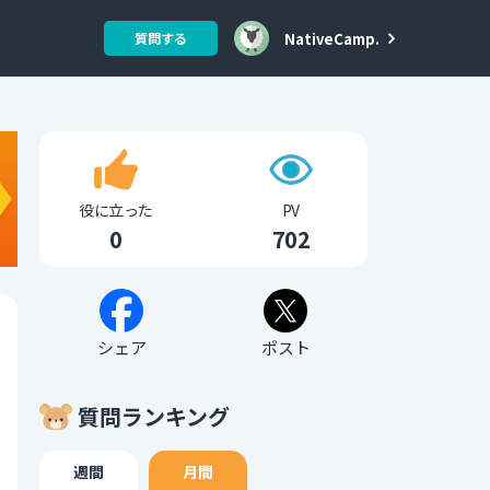
NativeCamp.
質問する
役に立った
PV
0
702
シェア
ポスト
質問ランキング
週間
月間