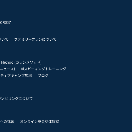
TORS
ついて
ファミリープランについて
an Method (カランメソッド)
リーニュース)
AIスピーキングトレーニング
イティブキャンプ広場
ブログ
ウンセリングについて
 世界への挑戦
オンライン英会話体験談