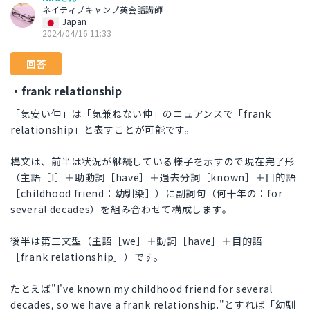
ネイティブキャンプ英会話講師
Japan
2024/04/16 11:33
回答
・frank relationship
「気安い仲」は「気兼ねない仲」のニュアンスで「frank
relationship」と表すことが可能です。
構文は、前半は状況が継続している様子を示すので現在完了形
（主語［I］＋助動詞［have］＋過去分詞［known］＋目的語
［childhood friend：幼馴染］）に副詞句（何十年の：for
several decades）を組み合わせて構成します。
後半は第三文型（主語［we］＋動詞［have］＋目的語
［frank relationship］）です。
たとえば"I've known my childhood friend for several
decades, so we have a frank relationship."とすれば「幼馴