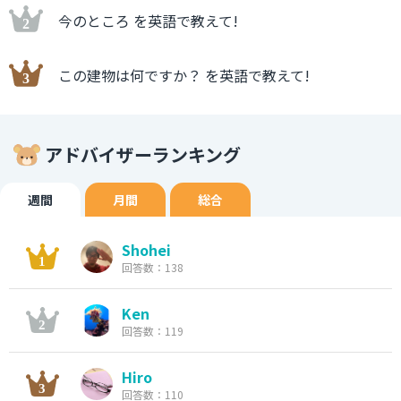
今のところ を英語で教えて!
この建物は何ですか？ を英語で教えて!
アドバイザーランキング
週間
月間
総合
Shohei
回答数：138
Ken
回答数：119
Hiro
回答数：110