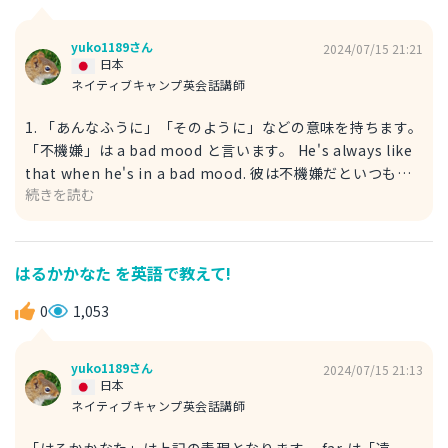
yuko1189さん
2024/07/15 21:21
日本
ネイティブキャンプ英会話講師
1. 「あんなふうに」「そのように」などの意味を持ちます。
「不機嫌」は a bad mood と言います。 He's always like
that when he's in a bad mood. 彼は不機嫌だといつもあ
続きを読む
んなふうだ。 You don't have to yell like that. そんなふう
に怒らないで。 2. 「あんなふうに」「このように」の意味
があります。 He's always in a bad mood in that way. 彼
はいつもあんなふうに不機嫌だ。 that way は「そうすれば
はるかかなた を英語で教えて!
～」の意味もありますで、気をつけてください。 例） If
you do it that way, you can solve the problem. もしそ
0
1,053
うすれば（そのようにすれば）、問題が解決できる。
yuko1189さん
2024/07/15 21:13
日本
ネイティブキャンプ英会話講師
「はるかかなた」は上記の表現となります。 far は「遠