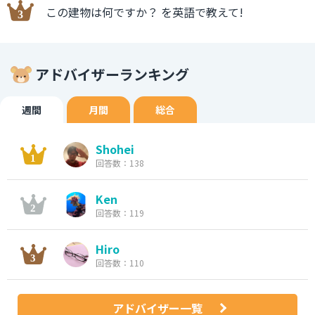
この建物は何ですか？ を英語で教えて!
アドバイザーランキング
週間
月間
総合
Shohei
回答数：138
Ken
回答数：119
Hiro
回答数：110
アドバイザー一覧