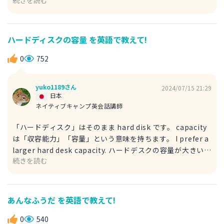
karaoke. 彼女は一人でカラオケを楽しむことが好きです。
2. 「一人の時間を過ごすことを楽しむ」という表現です。
enjoy のあとは ～ing の形になりますのでお気をつけくだ
さい。 I enjoy spending time alone on weekends. 週末
ハードディスクの容量 を英語で教えて!
は一人時間を楽しみます。 I believe that enjoy spending
time alone leads to happiness. 一人時間を楽しむことが
0
752
幸福に繋がると思います。
yuko1189さん
2024/07/15 21:29
日本
ネイティブキャンプ英会話講師
「ハードディスク」はそのまま hard disk です。 capacity
は「収容能力」「容量」という意味を持ちます。 I prefer a
larger hard desk capacity. ハードデスクの容量が大きい方
続きを読む
がいいです。 The capacity of hard disk is important. ハ
ードディスクの容量の大きさは重要です。 ちなみに「ディ
スク」は、アメリカでは diskが、イギリスでは disc が使わ
れることが多いです。 例） This is a hard disc from the
あんなふうだ を英語で教えて!
UK. これはイギリス産のハードディスクです。
0
540