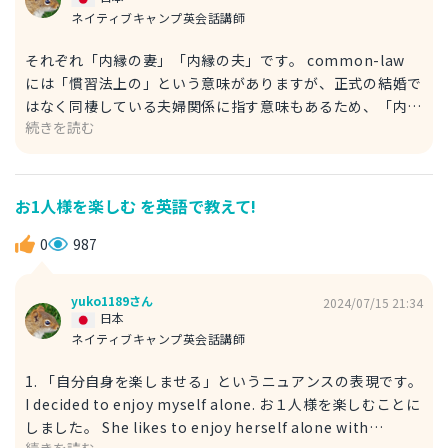
ネイティブキャンプ英会話講師
それぞれ「内縁の妻」「内縁の夫」です。 common-law
には「慣習法上の」という意味がありますが、正式の結婚で
はなく同棲している夫婦関係に指す意味もあるため、「内
続きを読む
縁」を表現することができます。 wife は「妻」、husband
は「夫」です。 He's not married, but it sounds like he
has a common-law partner. 彼は結婚してないけど、内縁
のパートナーがいるみたいだよ。 She is my common-law
お1人様を楽しむ を英語で教えて!
wife. 彼女は僕の内縁の妻です。 We are in a common-
law relationship. 私たちは内縁関係にあります。
0
987
yuko1189さん
2024/07/15 21:34
日本
ネイティブキャンプ英会話講師
1. 「自分自身を楽しませる」というニュアンスの表現です。
I decided to enjoy myself alone. お１人様を楽しむことに
しました。 She likes to enjoy herself alone with
続きを読む