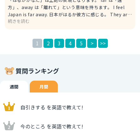
方」、away は「離れて」という意味を持ちます。 I feel
Japan is far away. 日本がはるか彼方に感じる。 They are
続きを読む
foreign students from far away. 彼らははるか彼方から来
た留学生です。 ちなみに、far away をくっつけた faraway
という形容詞もあり、同じ意味を持ちます。 例） I feel
1
2
3
4
5
>
>>
Japan is faraway country. 日本がはるか彼方の国に感じ
る。 They are foreign students from faraway country.
彼らははるか彼方から来た留学生です。
質問ランキング
週間
月間
自引きする を英語で教えて!
今のところ を英語で教えて!