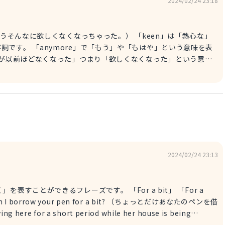
2024/02/24 23:18
です。 「anymore」で「もう」や「もはや」という意味を表
興味が以前ほどなくなった」つまり「欲しくなくなった」という意味
ost」は現在完了形を使っており、「～を失った」という意味です。
「interest」は「興味」という意味となります。 回答が参考になれば幸いです！
2024/02/24 23:13
表すことができるフレーズです。 「For a bit」 「For a
す。） 例文： The road will be