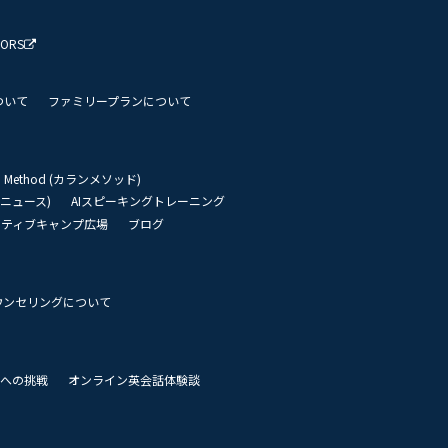
TORS
ついて
ファミリープランについて
an Method (カランメソッド)
リーニュース)
AIスピーキングトレーニング
イティブキャンプ広場
ブログ
ウンセリングについて
 世界への挑戦
オンライン英会話体験談