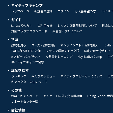
ネイティブキャンプ
トップページ
新規会員登録
ログイン
再入会希望の方
FOR TU
ガイド
はじめての方へ
ご利用方法
レッスン回数無制限について
料金に
対応ブラウザダウンロード
英会話アプリについて
学習
教材を見る
コース・教材診断
オンラインストア (教材購入)
Call
TOEIC®L&R TEST対策
レッスン環境チェック
Daily News (デイ
AIスピーキングテスト
AI発音トレーニング
Hey! Native Camp
ネ
ネイティブキャンプ留学
講師を探す
ランキング
みんなのレビュー
ネイティブスピーカーについて
カ
キャラクター先生について
その他
特典・キャンペーン
アンケート結果 / 会員様の声
Going Global
サポートセンター
会社情報