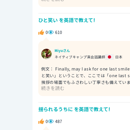
temporarily closed for constructi
く」といっても、実際イメージする長さは異なりま
ひと笑い を英語で教えて!
イメージですね。 「For a short period」や「Temporarily」は、それよりも長いが「一定期間」「しばら
く」というニュアンスとなります。各例文で
0
610
Miyuさん
ネイティブキャンプ英会話講師
日本
例文： Finally, may I ask for one last s
と笑い」ということで、ここでは「one last smi
挨拶の場面でもふさわしい丁寧さも備えています。 以下のような表現もできます。 例文： Lastly, coul
続きを読む
for a little smile, please? （最後に、ひと笑いお願いします。） 「Las
の意味を表すことができます。 ここでは「ひと笑い」
が参考になれば幸いです！
揺られるうちに を英語で教えて!
0
487