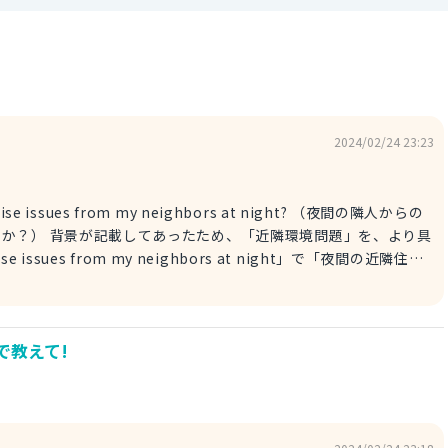
2024/02/24 23:23
noise issues from my neighbors at night? （夜間の隣人からの
問題」を、より具
sues from my neighbors at night」で「夜間の近隣住民
s? （近隣環境問題はどこに相談したらいいですか？） こちらはよりシン
od environmental issues」で「近隣環境問題」となりま
で教えて!
す。 「issue」は「problem」とほぼ同義で、入れ替えて使うことも可能です。 回答が参考になれば幸いです！