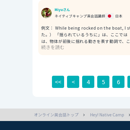
Miyuさん
ネイティブキャンプ英会話講師
日本
例文： While being rocked on the boa
た。） 「揺られているうちに」は、ここでは「while being rocked on the boat」で表しました。 「rock」
は、物体が前後に揺れる動きを表す動詞で、ここでは受動態
続きを読む
ます。 例文： I started feeling nauseous as I was being rocked on the boat. （船に揺られるうちに気分が
悪くなった。） ここでの「as」の役割は、時間的な関係を示す接続詞としての役割で、「while」と同様に「～
してい
<<
<
4
5
6
オンライン英会話トップ
Hey! Native Camp