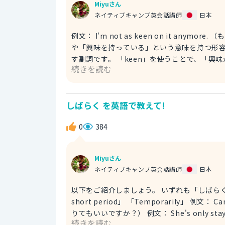
Miyuさん
ネイティブキャンプ英会話講師
日本
例文： I'm not as keen on it anymore. （もうそんなに欲しくなくなっちゃった。） 「keen」は「熱心な」
や「興味を持っている」という意味を持つ形容詞
す副詞です。 「keen」を使うことで、「
続きを読む
を表しています。 以下のような表現もできます。 例文： I've lost in it. （それに対する興味を失った。） こち
らはよりシンプルな表現ですね。 「I've l
しばらく を英語で教えて!
0
384
Miyuさん
ネイティブキャンプ英会話講師
日本
以下をご紹介しましょう。 いずれも「しばらく」を
short period」 「Temporarily」 例文： Can I borrow your pen for a bit? （ちょっとだけあなたのペンを借
りてもいいですか？） 例文： She's only staying here for a short period while her house is being
続きを読む
renovated. （彼女は家が改装される間、ここに短期滞在する予定で