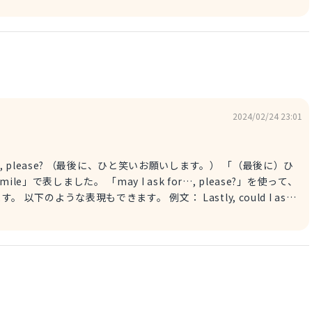
on. （その道路は工事のため一時的に閉鎖されます。） 一言で「しばら
す。 「For a bit」は、本当にちょっとの間、一瞬、という
イメージを掴んでみてください。
2024/02/24 23:01
mile, please? （最後に、ひと笑いお願いします。） 「（最後に）ひ
le」で表しました。 「may I ask for…, please?」を使って、
d I ask
tly」も「Finally」と同様、「最後に」
を「a little smile」と控えめな表現で表しました。 回答