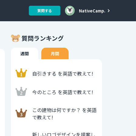
NativeCamp.
質問する
質問ランキング
週間
月間
自引きする を英語で教えて!
今のところ を英語で教えて!
この建物は何ですか？ を英語
で教えて!
新しいロゴデザインを提案し