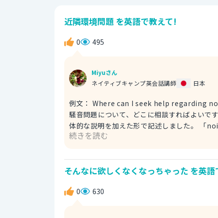
近隣環境問題 を英語で教えて!
0
495
Miyuさん
ネイティブキャンプ英会話講師
日本
例文： Where can I seek help regarding 
騒音問題について、どこに相談すればよいですか？） 背景が記載してあったため、「近隣環境
体的な説明を加えた形で記述しました。 「noise is
続きを読む
の騒音問題」という意味ですね。 以下のような表現もできます。 例文： Where should I go to discuss
neighborhood environmental issue
プルに直訳した表現としました。 「neighborho
そんなに欲しくなくなっちゃった を英語
0
630