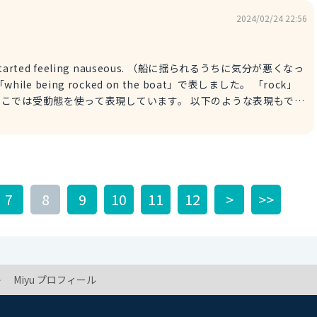
2024/02/24 22:56
t, I started feeling nauseous. （船に揺られるうちに気分が悪くなっ
を使って表現しています。 以下のような表現もでき
るうちに」を表すことができます。 回答が参考になれば幸いです！
7
8
9
10
11
12
>
>>
Miyu プロフィール