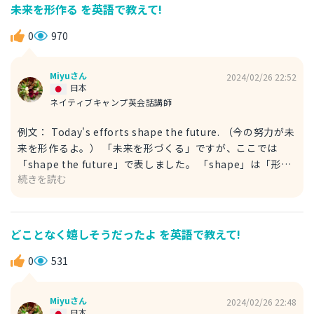
未来を形作る を英語で教えて!
0
970
Miyuさん
2024/02/26 22:52
日本
ネイティブキャンプ英会話講師
例文： Today's efforts shape the future. （今の努力が未
来を形作るよ。） 「未来を形づくる」ですが、ここでは
「shape the future」で表しました。 「shape」は「形作
続きを読む
る」・「作りあげる」という意味の動詞です。 なお、以下
のような表現もできます。 例文： The efforts you put in
now will determine your future. （今行う努力が、将来を
決定するんだよ。） こちらはやや意訳的な言い方です。
どことなく嬉しそうだったよ を英語で教えて!
「put effort」でも「努力する、努力を注ぐ」という意味を
表します。 「determine」は「決定する」という意味で、
0
531
ここでは未来を決定づけるという意味合いで使われています
ね。 回答が参考になれば幸いです！
Miyuさん
2024/02/26 22:48
日本