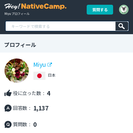
質問する
Miyu プロフィール
プロフィール
Miyu
日本
4
役に立った数 :
1,137
回答数 :
0
質問数 :