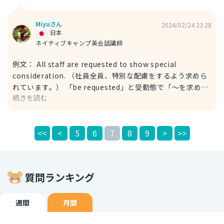
happy」で表しました。 また、主語を「Being with male
friends」つまり「男友達と一緒にいること」とし、動詞で
Miyuさん
2024/02/24 23:28
「make」を使いました。 回答が参考になれば幸いです！
日本
ネイティブキャンプ英会話講師
例文： All staff are requested to show special
consideration. （社員全員、特別な配慮をするよう求めら
れています。） 「be requested」と受動態で「～を求めら
続きを読む
れている」を意味します。 「special consideration」で
「特別な配慮」を表すことができます。 以下のような表現
もできます。 例文： Employees are expected to show
<<
<
5
6
7
8
9
>
>>
particular consideration. （従業員は、特別な配慮をする
よう期待されています。） こちらは「特別な配慮」を
「particular consideration」で表しました。 「be
expected」で「期待されている」という意味で「求められ
質問ランキング
ている」と同義のニュアンスを出しました。 回答が参考に
なれば幸いです！
週間
月間