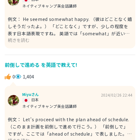
ネイティブキャンプ英会話講師
例文： He seemed somewhat happy. （彼はどことなく嬉
しそうだったよ。） 「どことなく」ですが、少しの程度を
表す日本語表現ですね。 英語では「somewhat」が近いニ
続きを読む
ュアンスかと思います。 例文では「seem」を使って「～よ
うに見えた」という状況を表しています。 なお、以下のよ
うな表現もできます。 例文： He seemed a little happy.
（彼は少し嬉しそうだったよ。） こちらは「a little」を使
前倒しで進める を英語で教えて!
って、少しの反応に言及しています。 「どことなく」もな
んとなく感じられる嬉しさの程度なので、同様のニュアンス
0
1,404
は出せるのではないかと思います。 回答が参考になれば幸
いです！
Miyuさん
2024/02/26 22:44
日本
ネイティブキャンプ英会話講師
例文： Let's proceed with the plan ahead of schedule.
（このまま計画を前倒しで進めて行こう。） 「前倒しで」
ですが、ここでは「ahead of schedule」で表しました。