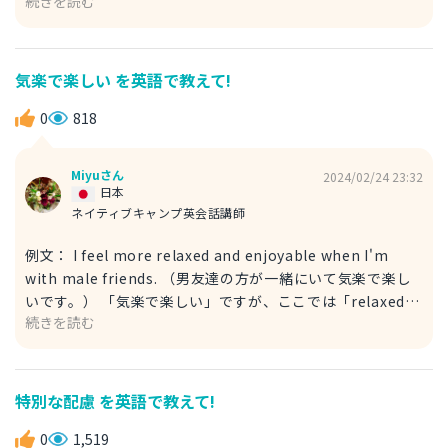
続きを読む
「予定よりも前もって・早く」行動することを示していま
す。 最初の「proceed」は「進める」という意味の動詞で
すね。 なお、以下のような表現もできます。 例文： Let's
advance the plan and accelerate the schedule. （計画
気楽で楽しい を英語で教えて!
を進めつつ、スケジュールをさらに加速しましょう。） こ
ちらはやや意訳的になりますが、前半で計画を進めることを
0
818
述べた後、後半で「accelerate」で「（さらに）加速す
る」と前倒しするニュアンスを表しました。 回答が参考に
Miyuさん
2024/02/24 23:32
なれば幸いです！
日本
ネイティブキャンプ英会話講師
例文： I feel more relaxed and enjoyable when I'm
with male friends. （男友達の方が一緒にいて気楽で楽し
いです。） 「気楽で楽しい」ですが、ここでは「relaxed
続きを読む
and enjoyable」で表しました。 「more」をつけて比較級
で表現しています。 「男友達」は「male friends」と表す
ことができます。 以下のような表現もできます。 例文：
Being with male friends makes me feel more at ease
特別な配慮 を英語で教えて!
and happy. （男友達と一緒にいるほうが、気楽で楽しいで
す。） こちらは「気楽で楽しい」を「at ease and
0
1,519