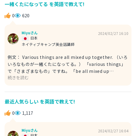
一緒くたになってる を英語で教えて!
0
620
Miyuさん
2024/02/27 16:10
日本
ネイティブキャンプ英会話講師
例文： Various things are all mixed up together. （いろ
いろなものが一緒くたになってる。） 「various things」
で「さまざまなもの」ですね。 「be all mixed up
続きを読む
together」で「一緒くたになってる」という意味を表しま
した。 以下のようにも言うことができます。 例文：
Various things are jumbled together. （いろいろなもの
が一緒くたになってる。） こちらでも同様に「一緒くた」
最近人気らしい を英語で教えて!
を表すことができます。 「jumbled」は「ごちゃ混ぜにさ
れた」という意味で、物事が混乱して整理されていない状態
0
1,117
を指します。 回答が参考になれば幸いです！
Miyuさん
2024/02/27 16:04
日本