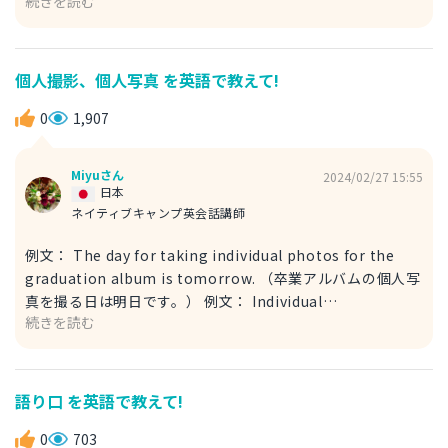
続きを読む
ます。 例文： Due to allergies, I always check the
ingredient labels. （アレルギーがあるため、原材料名の表
記を必ずチェックしています。） こちらは「the
ingredient labels」としましたが、「原材料名の表記」は
個人撮影、個人写真 を英語で教えて!
「原材料ラベル」とも言えるので、文脈によってはこのよう
0
1,907
な書き方でもOKです。 回答が参考になれば幸いです！
Miyuさん
2024/02/27 15:55
日本
ネイティブキャンプ英会話講師
例文： The day for taking individual photos for the
graduation album is tomorrow. （卒業アルバムの個人写
真を撮る日は明日です。） 例文： Individual
続きを読む
photography will take place in the second-floor
classroom. （個人撮影は2階の教室で行います。） 「個人
写真」は「individual photos」 「個人撮影」は
「individual photography」で表せます。 「individual」
語り口 を英語で教えて!
は「個人」を表す単語で、よく登場するので覚えておきまし
0
ょう。 回答が参考になれば幸いです！
703