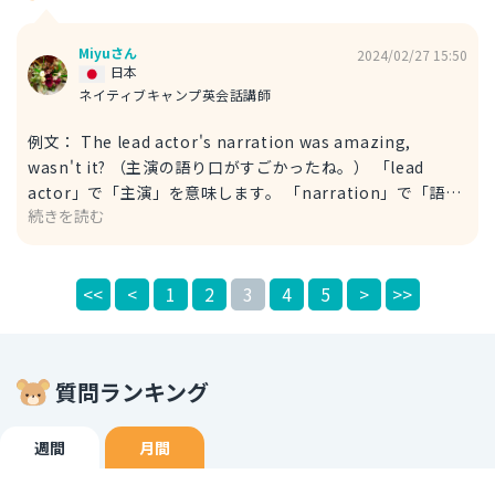
Miyuさん
2024/02/27 15:50
日本
ネイティブキャンプ英会話講師
例文： The lead actor's narration was amazing,
wasn't it? （主演の語り口がすごかったね。） 「lead
actor」で「主演」を意味します。 「narration」で「語り
続きを読む
口」を表すことができます。日本語でも「ナレーション」と
言いますね。 「wasn't it?」は文末に付けることで、相手に
共感や同意を求める表現です。 なお、以下のような表現も
<<
<
1
2
3
4
5
>
>>
できます。 例文： Wasn't the lead actor's storytelling
fantastic? （主演の語り口が素晴らしかったと思わな
い？） こちらは「storytelling」で「語り口」を表しまし
た。 「fantastic」や「amazing」は、いずれも「素晴ら
質問ランキング
しかった」を表すことができます。 回答が参考になれば幸
いです！
週間
月間