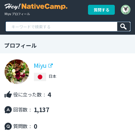
質問する
Miyu プロフィール
プロフィール
Miyu
日本
4
役に立った数 :
1,137
回答数 :
0
質問数 :