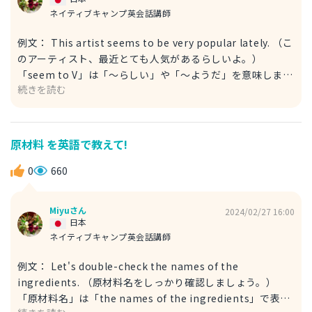
ネイティブキャンプ英会話講師
例文： This artist seems to be very popular lately. （こ
のアーティスト、最近とても人気があるらしいよ。）
「seem to V」は「～らしい」や「～ようだ」を意味しま
続きを読む
す。 「popular」で「人気がある」ですね。 「lately」は
「最近」を表す副詞です。 以下のようにも言うことができ
ます。 例文： Apparently, this artist has been gaining
a lot of popularity recently. （どうやら最近、このアーテ
原材料 を英語で教えて!
ィストの人気が急上昇しているようだ。） 「apparently」
は、「どうやら」・「明らかに」という意味です。 「has
0
660
been gaining a lot of popularity」の部分で、現在完了形
を使い「とても人気を得ている」という状況を表していま
Miyuさん
2024/02/27 16:00
す。 回答が参考になれば幸いです！
日本
ネイティブキャンプ英会話講師
例文： Let's double-check the names of the
ingredients. （原材料名をしっかり確認しましょう。）
「原材料名」は「the names of the ingredients」で表せ