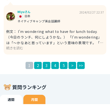
験する」ことを表します。 回答が参考になれば幸いです！
Miyuさん
2024/02/27 22:37
日本
ネイティブキャンプ英会話講師
例文： I'm wondering what to have for lunch today.
（今日のランチ、何にしようかな。） 「I'm wondering」
は「～かなあと思っています」という意味の表現です。「考
続きを読む
え中である」「疑問に思う」という意味でよく使われます。
別の例文もご紹介しておきましょう。 例文： Today's
lunch options... what should I go for? （今日のランチの
1
2
3
4
5
>
>>
選択肢は…何にしようかな？） こちらは更に口語的な感じ
ですが、「what should I go for」で「何にしようかな」と
いう意味になります。 回答が参考になれば幸いです！
質問ランキング
週間
月間