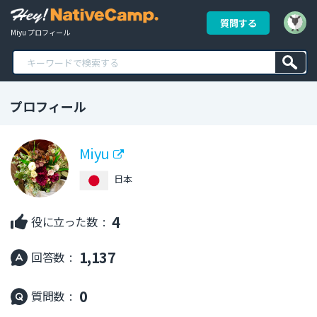
質問する
Miyu プロフィール
プロフィール
Miyu
日本
4
役に立った数 :
1,137
回答数 :
0
質問数 :