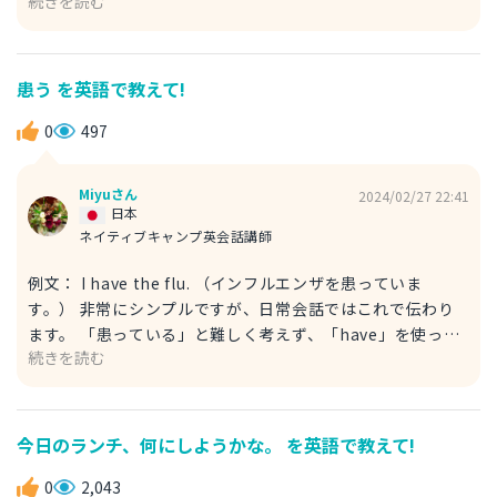
続きを読む
time」は「期間限定の」という意味を持ちます。 例文
There's a limited-time promotion. （限定のプロモーシ
ョンがある。） ここでは「there is 構文」を使って「～が
ある」を表現しています。 例文： We provide a limited-
患う を英語で教えて!
time promotion. （期間限定のプロモーションを提供して
います。） こちらは「we」を主語にしました。
0
497
「provide」は「提供する」という意味ですね。 回答が参考
になれば幸いです！
Miyuさん
2024/02/27 22:41
日本
ネイティブキャンプ英会話講師
例文： I have the flu. （インフルエンザを患っていま
す。） 非常にシンプルですが、日常会話ではこれで伝わり
ます。 「患っている」と難しく考えず、「have」を使って
続きを読む
「（ウイルスなどを）持っている」と考えてOKです。 「イ
ンフルエンザ」は英語で「flu」となります。 別の例文もご
紹介しておきましょう。 例文： I'm suffering from the
flu. （インフルエンザを患っています。） こちらは「インフ
今日のランチ、何にしようかな。 を英語で教えて!
ルエンザに苦しんでいます」というニュアンスですね。
「suffer from」は、「～に苦しむ」・「痛みや苦しみを経
0
2,043