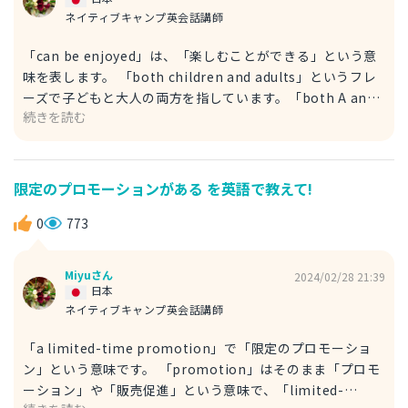
る表現です。 回答が参考になれば幸いです！
ネイティブキャンプ英会話講師
「can be enjoyed」は、「楽しむことができる」という意
味を表します。 「both children and adults」というフレ
ーズで子どもと大人の両方を指しています。「both A and
続きを読む
B（AもBもどちらも）」の構文ですね。 例文： This is an
attraction that can be enjoyed by both children and
adults. （子どもから大人まで楽しめるアトラクションで
す。） 別の例文もご紹介しておきましょう。 例文： This
限定のプロモーションがある を英語で教えて!
attraction is enjoyable for both children and adults.
（このアトラクションは子供も大人も楽しめる。） こちら
0
773
は「this attraction」を主語にしました。 「enjoyable」
は「楽しめる」を表す形容詞です。 回答が参考になれば幸
Miyuさん
2024/02/28 21:39
いです！
日本
ネイティブキャンプ英会話講師
「a limited-time promotion」で「限定のプロモーショ
ン」という意味です。 「promotion」はそのまま「プロモ
ーション」や「販売促進」という意味で、「limited-