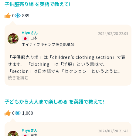
子供服売り場 を英語で教えて!
0
889
Miyuさん
2024/02/28 22:09
日本
ネイティブキャンプ英会話講師
「子供服売り場」は「children's clothing section」で表
せます。 「clothing」は「洋服」という意味で、
「section」は日本語でも「セクション」というように、あ
続きを読む
る一部のコーナーや区画・場所を指します。 例文 Where is
the children's clothing section? （子供服売り場はどち
らですか。） 別の例文もご紹介しておきましょう。 例文
Could you please tell me where the children's
子どもから大人まで楽しめる を英語で教えて!
clothing section is? （子供服売り場はどこか教えていただ
けますでしょうか。） 「Could you please…?」は「～し
0
1,060
ていただけますでしょうか？」という、非常に丁寧な依頼の
表現です。 そのあとに「where the children's clothing
Miyuさん
2024/02/28 21:43
section is」を続けることで、子ども服売り場の場所を訪ね
日本