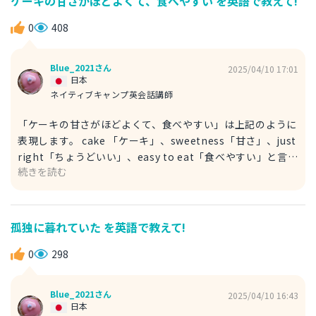
ケーキの甘さがほどよくて、食べやすい を英語で教えて!
存、出席、参列 hardly ほとんど～でない、少しも～ない、
とても～ない talk 話す 「山積みの～」は他にも stacks of
0
408
も使えます。 例文 I have a stack of paperwork on my
desk that's taller than I am. 山積みの書類は 私の背より
Blue_2021さん
2025/04/10 17:01
高いんだ。 paperwork 書類 tall （背が）高い desk 机
日本
ネイティブキャンプ英会話講師
「ケーキの甘さがほどよくて、食べやすい」は上記のように
表現します。 cake 「ケーキ」、sweetness「甘さ」、just
right「ちょうどいい」、easy to eat「食べやすい」と言い
続きを読む
ます。 ケーキの数え方は、 a piece of を使います。 例文
She ate two pieces of cake. 彼女は２切れのケーキを食べ
た。 ちなみにこの cake を使って、お餅を表現する言い方が
あります。 rice cake お餅 a round rice cake 鏡餅 piece
孤独に暮れていた を英語で教えて!
of cake 簡単、楽勝 例文 It is a piece of cake. こんな
の朝飯前だ。
0
298
Blue_2021さん
2025/04/10 16:43
日本