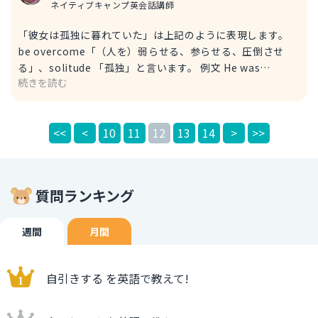
ネイティブキャンプ英会話講師
「彼女は孤独に暮れていた」は上記のように表現します。
be overcome「（人を）弱らせる、参らせる、圧倒させ
る」、solitude 「孤独」と言います。 例文 He was
続きを読む
overcome by the heat. 彼は暑さで参っていた。 heat 熱
さ、熱、暑さ、暑気、暖かさ、暖気、熱度、温度、体温
「孤独」（名詞）は他にも lonesomeness, loneliness も
<<
<
10
11
12
13
14
>
>>
よく使われます。 例文 He felt a strong sense of
loneliness. 彼は強い孤独を感じた。 lonely 孤独な（形容
詞） 例文 I was lonely, with nobody to play with. 遊び相
手がなくて孤独だった。 nobody だれも…ない（代名詞）
質問ランキング
週間
月間
自引きする を英語で教えて!