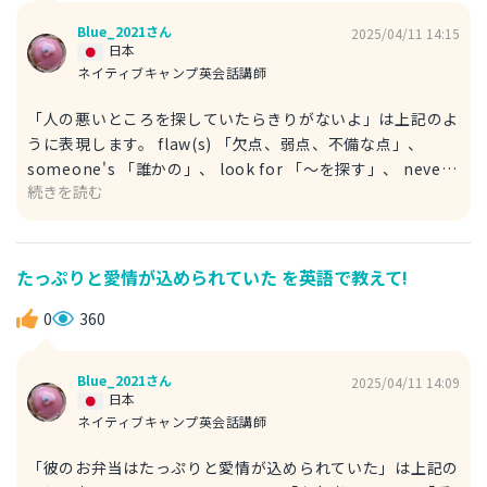
Blue_2021さん
2025/04/11 14:15
日本
ネイティブキャンプ英会話講師
「人の悪いところを探していたらきりがないよ」は上記のよ
うに表現します。 flaw(s) 「欠点、弱点、不備な点」、
someone's 「誰かの」、 look for 「～を探す」、 never
続きを読む
stop 「きりがない」と言います。 例文 That's your flaw.
そこがあなたの欠陥だよ。 flaw は「きず、ひび、割れ目」
という意味もあります。 例文 There is a serious flaw in
this research. この研究には重大な欠陥がある。 例文 I
たっぷりと愛情が込められていた を英語で教えて!
noticed a flaw in my camera a few minutes ago. 私は数
時間前にカメラの異変に気づきました。
0
360
Blue_2021さん
2025/04/11 14:09
日本
ネイティブキャンプ英会話講師
「彼のお弁当はたっぷりと愛情が込められていた」は上記の