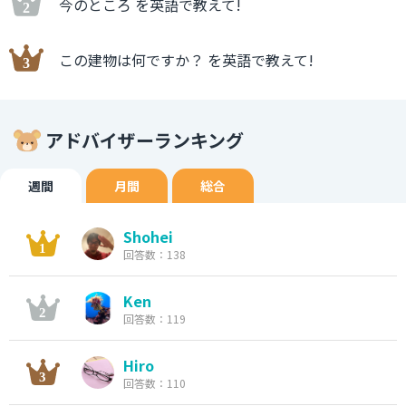
今のところ を英語で教えて!
この建物は何ですか？ を英語で教えて!
アドバイザーランキング
週間
月間
総合
Shohei
回答数：138
Ken
回答数：119
Hiro
回答数：110