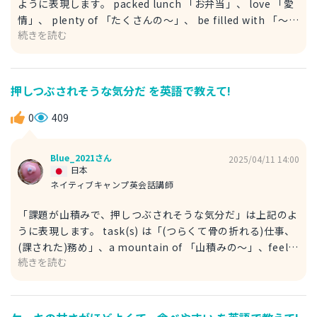
ように表現します。 packed lunch 「お弁当」、 love 「愛
情」、 plenty of 「たくさんの～」、 be filled with 「～で
続きを読む
満ちている」と言います。 Packed lunch from the wife 愛
妻弁当 例文 My mother packed a lunch for me to take
to school. 母は、学校に持って行く私のお弁当を詰めた。
affection 愛情 例文 The big affection of a mother for
押しつぶされそうな気分だ を英語で教えて!
her children. 母親の子供への大きな愛情 mother 母親
0
409
children 子供たち big 大きい
Blue_2021さん
2025/04/11 14:00
日本
ネイティブキャンプ英会話講師
「課題が山積みで、押しつぶされそうな気分だ」は上記のよ
うに表現します。 task(s) は「(つらくて骨の折れる)仕事、
(課された)務め」、a mountain of 「山積みの～」、feel
続きを読む
overwhelmed 「(精神的に)圧倒される、参る、閉口する」
と言います。 例文 Her presence so overwhelmed me
that I could hardly talk. 彼女がいたためすっかり圧倒され
て口もよくきけなかった。 presence 存在、あること、現