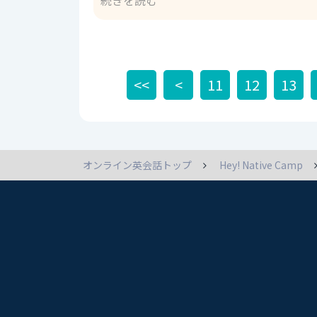
続きを読む
り、改善の余地が大きい」というニュアンス
ような状態ではない」「期待はずれ」といった意味合いが含まれています。 
apartment in Tokyo, but it's so 
right? The housing situation in Japan leav
expensive. そうだよね。日本の住宅事情はお寒い限り
<<
<
11
12
13
be desired は、ビジネスシーンなどでも使える、丁寧な表現です。 2. The housi
quite bleak. 日本の住宅事情は、かなり厳しい状況です。 quite : かなり、非常に (副詞) bl
厳しい、希望がない (形容詞) この表現は、「日本の住宅事情が非常に悪く、将来への希望も持ちにくい」とい
オンライン英会話トップ
Hey! Native Camp