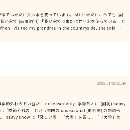
が家では未だに井戸水を使っています。 still : 未だに、今でも (副
ur house : 我が家で (前置詞句) 「我が家では未だに井戸水を使っている」と
ur house." 田舎のおばあちゃんの家に行った時、「我が家では未だに井戸水を使
ter." おばあちゃんは、「我が家では未だに井戸水に頼っているから、水を節約
する」という
。
2025/01/25 21:46
easonably : 季節外れに (副詞) heavy
heavy snow で「激しい雪」「大雪」を表し、「ドカ雪」のニ