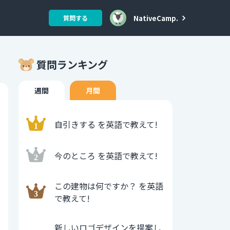
NativeCamp.
質問する
質問ランキング
週間
月間
自引きする を英語で教えて!
今のところ を英語で教えて!
この建物は何ですか？ を英語
で教えて!
新しいロゴデザインを提案し