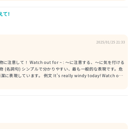
のに、外を見てよ！これは季節外れのドカ雪だ！ unseasonably
f season (季節外れの) を使っても良いでしょう。 2. It's
えて!
 of year! この時期としては、珍しく大雪だね！ unusually : 異常
 (名詞句) for this time of year : この時期としては (前置詞句)
く」という意味の副詞で、ここでは「大雪」を修飾しています。 for
この時期としては」という季節外れ感を強調することができます。 例文 I
 in April. It's an unusually heavy snowfall for this time of
2025/01/25 21:33
期としては、珍しく大雪だね！ unusually は、様々
な「普通ではない」状況を表すのに便利な単語です。 参考にしてみて下さい。
r ~ : ～に注意する、～に気を付ける
、最も一般的な表現です。危
 windy today! Watch out
して！ Watch out! だけでも「危ない！」
」に注意を促す
けて！ 今、ゴミ箱の蓋が飛んでいったよ！ 「吹き飛ばされ
た」という状態を、過去分詞 blown を使って表現しています。 参考にしてみて下さい。