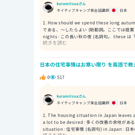
kuramitsuaさん
ネイティブキャンプ英会話講師
日本
1. How should we spend these long autum
である、～したらよい (助動詞。ここでは提案・相談を表し
nights : この長い秋の夜 (名詞句。 the
続きを読む
「長い」、 autumn は「秋の」、 nights は「夜」の複数形です。)
たら良いか、と相手に尋ねる丁寧な表現です。 例文 Honey, it's getting dark earlier now. How should 
spend these long autumn nights? Maybe
日本の住宅事情はお寒い限り を英語で教
暮れるのが早くなってきたね。この長い秋の夜をどう過ごそうか？ 一緒
should は、提案やアドバイスを求める際に使われる助動詞です。 2. What shal
0
517
autumn evenings? この長い秋の夜に何をしようか？ shall : ～しましょうか (助動詞。
確認を表します) on these long autumn 
を指す名詞の複数形で、より文学的な響きがあります。) 秋の夜に何をして過ごすか、相
kuramitsuaさん
る表現です。 例文 The nights are getting longer now that it's autumn. What shall we do on these
ネイティブキャンプ英会話講師
日本
long autumn evenings? Shall we 
の夜に何をしようか？ 一緒に映画でも観る？ shall は、主にイギリス英語で、提案や意思確認に使われます。 参
1. The housing situation in Japan leaves a lot to be desired. 日本の住宅事情は、お寒い限りです。 leave
考にしてみて下さい。
a lot to be desired : 多くの改善の余
situation : 住宅事情 (名詞句) in Japan : 日本の (前置詞句) この表現は、「