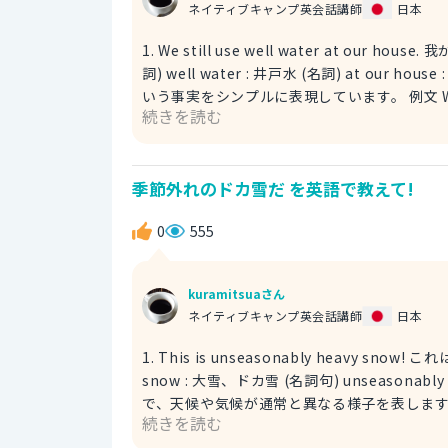
ネイティブキャンプ英会話講師
日本
1. We still use well water at our house. 我
詞) well water : 井戸水 (名詞) at o
いう事実をシンプルに表現しています。 例文 When I visited my grandma in the countryside, she said,
続きを読む
"We still use well water at o
っているんだよ」と言われました。 still を文頭に持ってきて、 Still, we use well water at our house. とする
こともできます。 2. Our home still relies on well water. 我が家では未だに井戸水に頼っています。 relies
季節外れのドカ雪だ を英語で教えて!
on ~ : ～に頼っている (動詞句) 「頼っている」という表現を使うことで、井戸水が生活に不可欠であることを示
唆しています。 例文 My grandma explained, "Our home still relies on well water, so we have to be
0
555
careful about conserving wa
しないといけないんだよ」と説明してくれました。 rely on ~ は、「～を当てにする」「～を信頼
意味でも使われます。 参考にしてみて下さい
kuramitsuaさん
ネイティブキャンプ英会話講師
日本
1. This is unseasonably heavy snow! これは季節外れのドカ雪だ！ uns
snow : 大雪、ドカ雪 (名詞句) unseasonably は「季節外れの」という意味の unseasonal (形容詞) の副詞形
で、天候や気候が通常と異なる様子を表します。 
続きを読む
ュアンスを伝えることができます。 例文 It's supposed to be spring, but look outside! This is