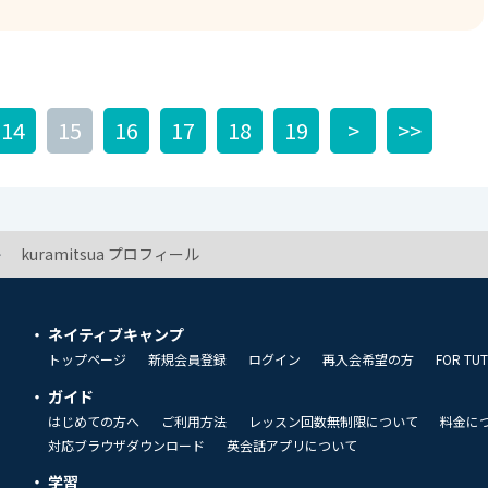
を伝える、比較的フォーマルな言い方です。「まだまだ満足できる
例文 A: I'm looking for an
difficult! 東京でアパートを探してるんだけど、すごく大変だよ！ B: I know,
es a lot to be desired. Everything is so small and
だよね。何もかも狭くて高いんだもん。 leave a lot to
14
15
16
17
18
19
>
>>
ng situation in Japan is
eak : (状況が) 暗い、
う、やや悲観的なニュアンスを伝える表現です。 参考にしてみて下さい。
kuramitsua プロフィール
ネイティブキャンプ
トップページ
新規会員登録
ログイン
再入会希望の方
FOR TU
ガイド
はじめての方へ
ご利用方法
レッスン回数無制限について
料金に
対応ブラウザダウンロード
英会話アプリについて
学習