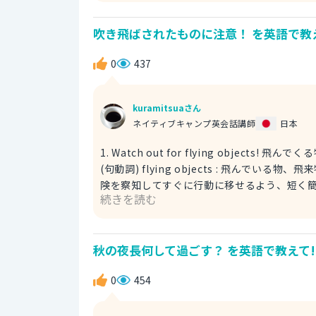
unseasonably heavy snow! もう春のはずな
は、少しフォーマルな表現です。日常会話では、 out o
吹き飛ばされたものに注意！ を英語で教
an unusually heavy snowfall for this time
に、珍しく (副詞) heavy snowfall : 大雪、豪雪
0
437
unusually は「普通とは違って」「珍し
this time of year を加えることで、「
can't believe we're getting this much snow
kuramitsuaさん
year! 4月にこんなに雪が降るなんて信じられない。この時
ネイティブキャンプ英会話講師
日本
1. Watch out for flying objects! 飛んでくる物に注意して！ Watch out fo
(句動詞) flying objects : 飛んでいる物、飛来物 (名詞句) シンプルで分かりやすい
険を察知してすぐに行動に移せるよう、短く簡潔に表現しています。 例文 It's really
続きを読む
for flying objects! 今日は本当に風が強いね！飛んでくる物に注意
「気を付けて！」という意味で使えます。 2. Be careful of things blown by the wind! 風で飛ばされた物に気
を付けて！ Be careful of ~ : ～に注意する、～に気を付ける (句動詞) things blown by the wind : 風で飛ばさ
秋の夜長何して過ごす？ を英語で教えて!
れた物 (名詞句) blown : blow (吹く) の過去分詞形 こちらは、より具体的に「風で飛ばされた物
表現です。 例文 When you go outside, be careful of things blown by the wind! A trash can lid just flew
0
454
past! 外に出るときは、風で飛ばされた物に気を付