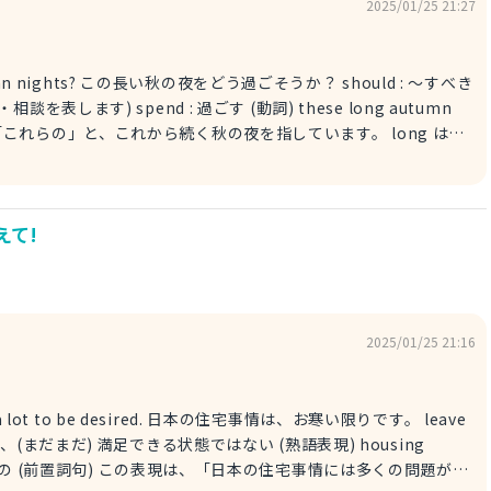
2025/01/25 21:27
n nights? この長い秋の夜をどう過ごそうか？ should : ～すべき
ます) spend : 過ごす (動詞) these long autumn
se は「これらの」と、これから続く秋の夜を指しています。 long は
 これから続く秋の夜を、どのように過ごし
we
 we could start reading that novel together? ねえ、もう日が
えて!
にあの小説を読み始めるとかどう？
l we do on these long
ここでは、提案や意思
evenings : この長い秋の夜に (前置詞句。 evenings は「夕方、夜」
手の意見を優しく尋ね
2025/01/25 21:16
watch a movie together? 秋になって夜が長くなってきたね。この長い秋
地がある、(まだまだ) 満足できる状態ではない (熟語表現) housing
日本の住宅事情には多くの問題があ