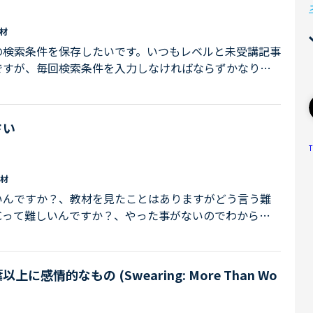
材
の検索条件を保存したいです。いつもレベルと未受講記事
ですが、毎回検索条件を入力しなければならずかなり面
存する方法がすでにあれば教えていただけるとありがた
さい
T
材
いんですか？、教材を見たことはありますがどう言う難
ICって難しいんですか？、やった事がないのでわからな
あと、ネイティブキャンプで一番簡単な教材ってなんです
も教えてください！！。
earing: More Than Wo