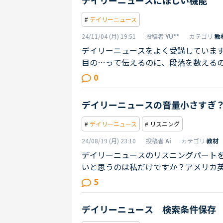
デイリーニュースにほしい機能
は、全ての新着記事が表示されていま
#
デイリーニュース
24/11/04 (月) 19:51
投稿者
YU**
カテゴリ
教
デイリーニュースをよく受講しています
目の…って伝えるのに、段落を数えるの
スン中、音源を聞きながら、あるいは
0
う）と思っていてもすぐに見失ってしま
りするといいのに。もちろん、事前に
デイリーニュースの音量小さすぎ
が、気軽に受講できるのがいいところだ
#
デイリーニュース
# リスニング
24/08/19 (月) 23:10
投稿者
Ai
カテゴリ
教材
デイリーニュースのリスニングパート
いと思うのは私だけですか？アメリカ英
maxにしてもオーディオの音が小さす
5
ても、不慣れな英語なのに、小さいと
デイリーニュース 検索条件保存