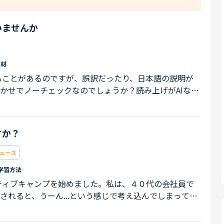
いませんか
教材
ることがあるのですが、誤訳だったり、日本語の説明が
まかせでノーチェックなのでしょうか？読み上げがAIなの
自然だったり同じような質問ばかりだったりして、以前と
。信頼できるソースから引用してほしいですし、人の目で
ってほしいです。
すか？
ュース
学習方法
ィブキャンプを始めました。私は、４０代の会社員で
されると、うーん...という感じで考え込んでしまってな
レッスンが終わった後に、「あれも言えたな。こうやっ
います。 瞬間的に英語の文章を作るのが苦手なのです