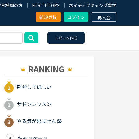
教育機関の方
FOR TUTORS
ネイティブキャンプ留学
新規登録
ログイン
再入会
トピック作成
RANKING
勘弁してほしい
サドンレッスン
やる気が出ません😭
キャンペーン
4