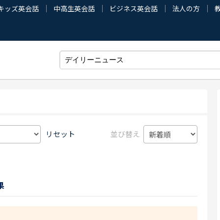
キッズ英会話
中高生英会話
ビジネス英会話
法人の方
リセット
並び替え
果