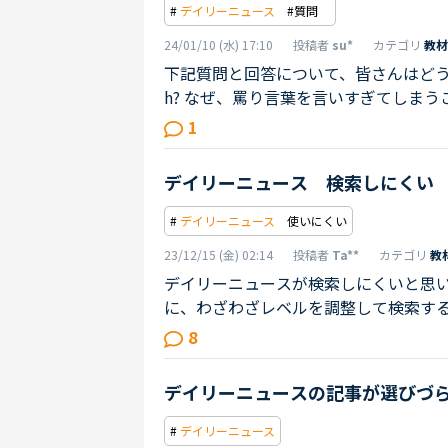
#
デイリーニュース
#質問
24/01/10 (水) 17:10
投稿者
su*
カテゴリ
教材
下記質問と回答について、皆さんはどう思いますか？Q3
h? なぜ、罵り言葉を言いすぎてしまうことがあるのですか？A3. (However, it is possible to sw
ear too much.) People who use a lot of expletives reported that they stopped having a pain
1
-killing effect. しかし
効果がなくなったと報告している。講師によ
デイリーニュース 検索しにくい
が、、、そもそもこの記事に回答なくない
#
デイリーニュース
使いにくい
23/12/15 (金) 02:14
投稿者
Ta**
カテゴリ
教
デイリーニュースが検索しにくいと思
に、わざわざレベルを調整して検索す
にしていますか？
8
デイリーニュースの記事が選びづ
#
デイリーニュース