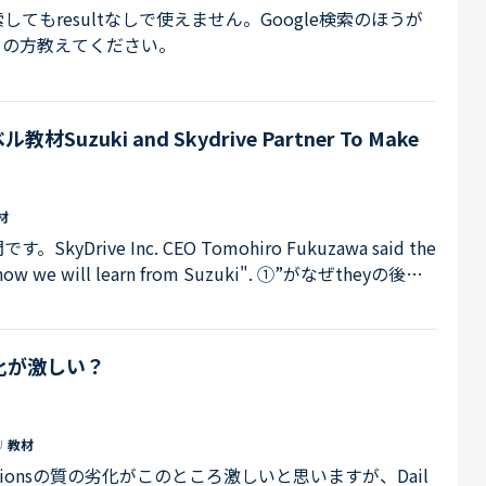
もresultなしで使えません。Google検索のほうが
じの方教えてください。
zuki and Skydrive Partner To Make
材
ive Inc. CEO Tomohiro Fukuzawa said the
now-how we will learn from Suzuki". ①”がなぜtheyの後に
dの後では？➁①に理由があるとしたら、theyはスカイ
それ以降は福沢さんの言葉をそのまま引用しているので
e Inc. CEO Tomohiro Fukuzawa said "We
の劣化が激しい？
we will learn fro...
リ
教材
のQuestionsの質の劣化がこのところ激しいと思いますが、Dail