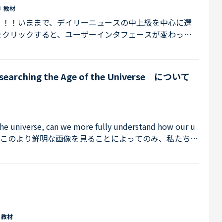
リ
教材
！！！いままで、デイリーニュースの中上級を中心に選
をクリックすると、ユーザーインタフェースが変わって
日付順にならんでいましたが、そういうソートができな
です。至急、直してほしい！！！
arching the Age of the Universe について
 the universe, can we more fully understand how our u
le翻訳「宇宙のこのより鮮明な画像を見ることによってのみ、私たちの
に理解してください。」DeepL翻訳「この宇宙の鮮明
私たちの宇宙がどのようにして生まれたのかをより完全
あったにしろ、なぜcan we ～が疑問形の翻訳になら
訳しても文脈としてし...
リ
教材