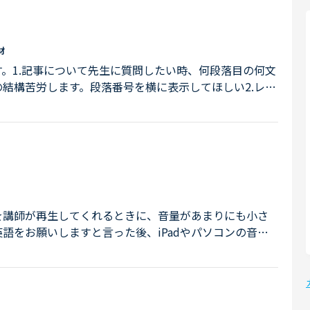
すか？どうか教えてください。
材
。1.記事について先生に質問したい時、何段落目の何文
結構苦労します。段落番号を横に表示してほしい2.レッ
音読しながら、（ここよくわからないからあとで聞こ
います。PDFのように、マウスでアンダーライン引けた
記事をプリントしておいたりすれば解決なのでしょう
？
と思うので、機能追加されたらうれしいな。...
を講師が再生してくれるときに、音量があまりにも小さ
語をお願いしますと言った後、iPadやパソコンの音量
ぎます。皆さんどうやって対応されてますか？それでなく
余計に聞き取れません。。。