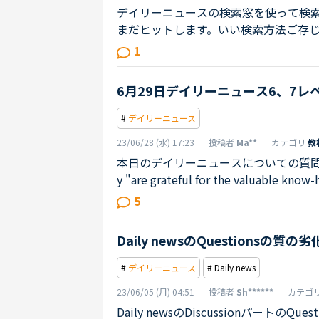
デイリーニュースの検索窓を使って検索して
まだヒットします。いい検索方法ご存
1
6月29日デイリーニュース6、7レベル教材Su
#
デイリーニュース
23/06/28 (水) 17:23
投稿者
Ma**
カテゴリ
教
本日のデイリーニュースについての質問です。SkyDr
y "are grateful for the valuable k
ついているのか。よくみかけるのはsai
5
ドライブのことを筆者が指している、
文中はweになっている。それなら、最初からSkyDriv
Daily newsのQuestionsの質
are grateful for the valuable know-how 
#
デイリーニュース
# Daily news
23/06/05 (月) 04:51
投稿者
Sh******
カテゴ
Daily newsのDiscussionパート