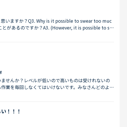
. Why is it possible to swear too muc
、悪態をつきすぎることもある。 悪態を多用する人は、鎮痛
ると ”People who ” 以下が回答になるとの事です
？質問であ...
材
いませんか？レベルが低いので高いものは受けれないの
る作業を毎回しなくてはいけないです。みなさんどのよう
らい！！！