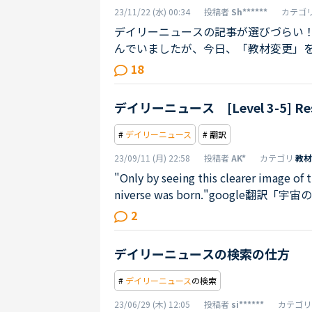
23/11/22 (水) 00:34
投稿者
Sh******
カテゴ
デイリーニュースの記事が選びづらい
んでいましたが、今日、「教材変更」
いて、今までは、初級・中上級とも、
18
くなっています。これは、「不具合」
デイリーニュース [Level 3-5] Rese
#
デイリーニュース
# 翻訳
23/09/11 (月) 22:58
投稿者
AK*
カテゴリ
教材
"Only by seeing this clearer image of
niverse was born."goog
宇宙がどのように生まれたかをより完全
2
なイメージを見ることによってのみ、
に理解することができる」どちらの翻訳で
デイリーニュースの検索の仕方
ないのかがわかりません。（仮に疑問形で
#
デイリーニュース
の検索
23/06/29 (木) 12:05
投稿者
si******
カテゴ