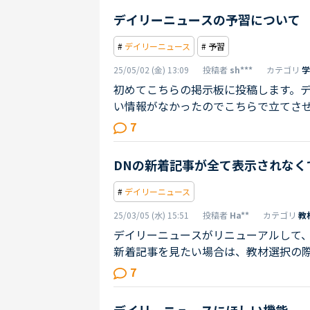
が、どのような教材をみなさん選んで
デイリーニュースの予習について
人十色でした。 最近の先生に言われた
#
デイリーニュース
# 予習
25/05/02 (金) 13:09
投稿者
sh***
カテゴリ
学
初めてこちらの掲示板に投稿します。
い情報がなかったのでこちらで立てさ
リが違う等なにか粗相してたら申し訳
7
れ、何度か受けました。リスニングパ
ースで受けてみてもやはり理解しきれ
DNの新着記事が全て表示されなく
デイリーニュースの予習どのくらいして
#
デイリーニュース
25/03/05 (水) 15:51
投稿者
Ha**
カテゴリ
教
デイリーニュースがリニューアルして
新着記事を見たい場合は、教材選択の
ば今までどおり、全ての新着記事を見
7
選択しても、一部の記事が欠落して表
ません。とても不便で困っています。And