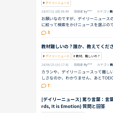
#
デイリーニュース
24/07/21 (日) 06:49
投稿者
ky***
カテゴリ
教
お願いなのですが、デイリーニュース
に絞って検索をかけニュースを選ぶの
倒です。PCを使用しています。もし保
3
いです。よろしくお願いいたします。
教材難しいの？誰か、教えてくだ
#
デイリーニュース
# 教材、難しいの？
24/06/25 (火) 17:41
投稿者
Ry***
カテゴリ
教
カランや、デイリーニュースって難し
しさなのか、わかりません、あとTOE
くて、誰か、教えてくれませんか？。
7
か？これも、できれば一番難しい教材
[デイリーニュース] 罵り言葉：言葉以上に感情的なもの (Sw
rds, It is Emotion) 質問と回答