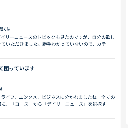
いますか？いろいろな先生に質問しましたが、回答は十
のは、トピックトークです。 デイリー...
習方法
デイリーニュースのトピックも見たのですが、自分の欲し
せていただきました。勝手わかっていないので、カテゴ
ないです。カウンセリングでデイリーニュースを勧めら
ートが難しく、聞き取れていないのでもう一度同じニュ
ず、もどかしさがあります。そこでみなさまに質問です。
て困っています
いますか？授業受ける前に記事に目は通...
材
、ライフ、エンタメ、ビジネスに分かれましたね。全ての
際に、「コース」から「デイリーニュース」を選択すれ
られるとのことですが、私の場合は、そのように教材を
示されません。カテゴリーを限定するような設定もして
roidアプリとPCのChrome、どちらもです。みなさん