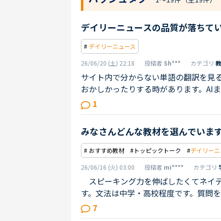
デイリーニュースの品質が落ちて
#
デイリーニュース
26/06/20 (土) 22:18
投稿者
Sh***
カテゴリ
サイト内で分からない単語の翻訳を見
おかしかったりする時があります。AI
はもう諦めていますが、QandAも不
1
比較すると落ちているように思います
見て教材のクオリティはある程度たも
みなさんどんな教材を選んでいま
# おすすめ教材 #トッピックトーク #
デイリーニ
26/06/16 (火) 03:00
投稿者
mi****
カテゴリ
スピーキング力を伸ばしたくてネイテ
す。文法は中学・高校程度です。質問を
かなか回答が出てきません。そして、
7
て言えばよかった」といつも後悔して