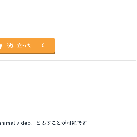
役に立った
｜
0
imal video」と表すことが可能です。