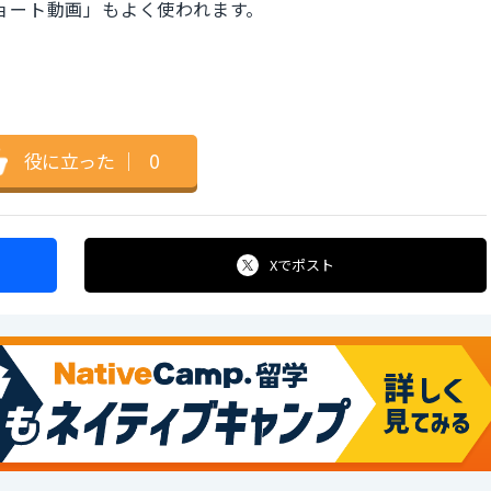
「ショート動画」もよく使われます。
役に立った
｜
0
Xで
ポスト