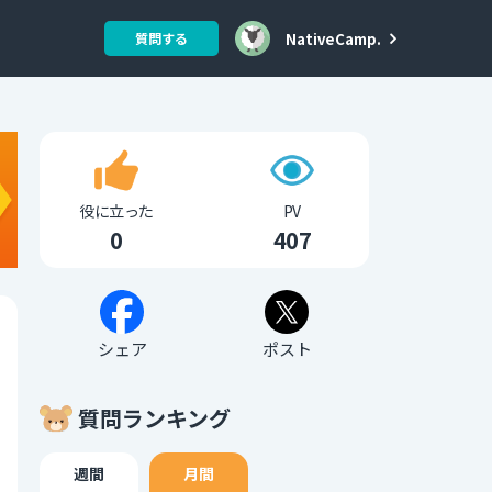
NativeCamp.
質問する
役に立った
PV
0
407
シェア
ポスト
質問ランキング
週間
月間