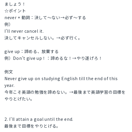
ましょう！
☆ポイント
never + 動詞：決して～ない→必ず～する
例）
I'll never cancel it.
決してキャンセルしない。→必ず行く。
give up：諦める、放棄する
例）Don't give up！：諦めるな！→やり遂げろ！
例文
Never give up on studying English till the end of this
year.
今年こそ英語の勉強を諦めない。→最後まで英語学習の目標を
やりとげたい。
2. I'll attain a goal until the end.
最後まで目標をやりとげる。