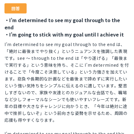
回答
・I’m determined to see my goal through to the
end
・I’m going to stick with my goal until I achieve it
I’m determined to see my goal through to the end は、
「絶対に最後までやり抜く」というニュアンスを強調した表現
です。see ～ through to the end は「やり遂げる」「最後ま
で実行する」という意味を持ち、そこに I’m determined を付
けることで「今度こそ決意している」という力強さを加えてい
ます。抱負や長期的な計画などを最後まで諦めずに実行したい
という強い気持ちをシンプルに伝えるのに適しています。堅苦
しすぎないので、家族や友達とのカジュアルな会話でも、職場
など少しフォーマルなシーンでも使いやすいフレーズです。新
年の目標や大きなチャレンジに向かうとき、「今年は絶対に途
中で挫折しないぞ」という前向きな姿勢を示せるため、周囲の
応援も得やすくなります。
I’m determined to see my goal through to the end this