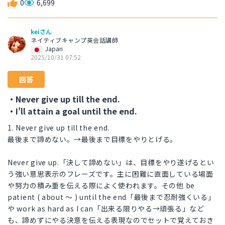
0
6,699
keiさん
ネイティブキャンプ英会話講師
Japan
2025/10/31 07:52
回答
・Never give up till the end.
・I'll attain a goal until the end.
1. Never give up till the end.
最後まで諦めない。→最後まで目標をやりとげる。
Never give up.「決して諦めない」は、目標をやり遂げるとい
う強い意思表示のフレーズです。主に困難に直面している場面
や努力の積み重を伝える際によく使われます。その他 be
patient ( about ～ ) until the end「最後まで忍耐強くいる」
や work as hard as I can「出来る限りやる→頑張る」など
も、諦めずにやる決意を伝える表現なのでセットで覚えておき