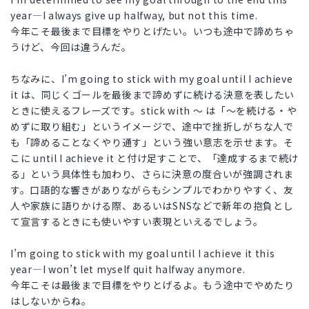
year—I always give up halfway, but not this time.
今年こそ最後まで目標をやりとげたい。いつも途中で諦めちゃ
うけど、今回は違うんだ。
ちなみに、I’m going to stick with my goal until I achieve
it は、同じくゴールを最後まで諦めずに続ける決意を表したい
ときに使えるフレーズです。stick with ～ は「～を続ける・や
めずに取り組む」というイメージで、途中で挫折しがちな人で
も「諦めることなくやり通す」という強い意志を示せます。そ
こに until I achieve it と付け足すことで、「達成するまで続け
る」という具体性も加わり、さらに決意の度合いが強調されま
す。口語的な響きがありながらもシンプルでわかりやすく、友
人や家族に語りかける際、あるいはSNSなどで新年の抱負とし
て宣言するときにも使いやすい表現といえるでしょう。
I’m going to stick with my goal until I achieve it this
year—I won’t let myself quit halfway anymore.
今年こそは最後まで目標をやりとげるよ。もう途中でやめたり
はしないからね。