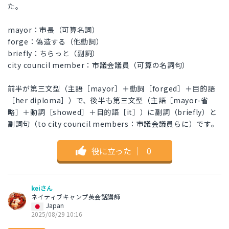
た。
mayor：市長（可算名詞）
forge：偽造する（他動詞）
briefly：ちらっと（副詞）
city council member：市議会議員（可算の名詞句）
前半が第三文型（主語［mayor］＋動詞［forged］＋目的語
［her diploma］）で、後半も第三文型（主語［mayor-省
略］＋動詞［showed］＋目的語［it］）に副詞（briefly）と
副詞句（to city council members：市議会議員らに）です。
役に立った
｜
0
keiさん
ネイティブキャンプ英会話講師
Japan
2025/08/29 10:16