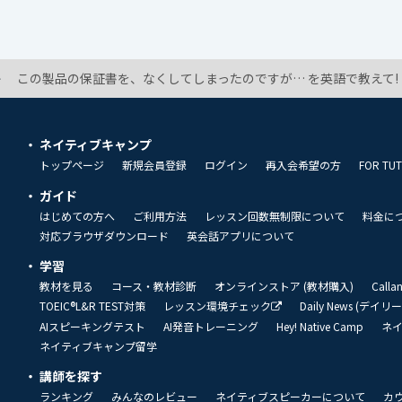
この製品の保証書を、なくしてしまったのですが… を英語で教えて!
ネイティブキャンプ
トップページ
新規会員登録
ログイン
再入会希望の方
FOR TU
ガイド
はじめての方へ
ご利用方法
レッスン回数無制限について
料金に
対応ブラウザダウンロード
英会話アプリについて
学習
教材を見る
コース・教材診断
オンラインストア (教材購入)
Call
TOEIC®L&R TEST対策
レッスン環境チェック
Daily News (デイ
AIスピーキングテスト
AI発音トレーニング
Hey! Native Camp
ネ
ネイティブキャンプ留学
講師を探す
ランキング
みんなのレビュー
ネイティブスピーカーについて
カ