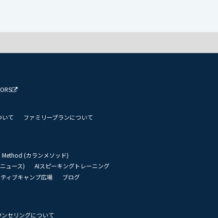
TORS
ついて
ファミリープランについて
an Method (カランメソッド)
リーニュース)
AIスピーキングトレーニング
イティブキャンプ広場
ブログ
ウンセリングについて