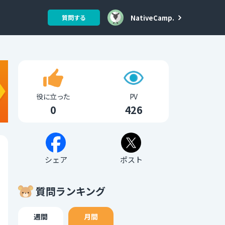
NativeCamp.
質問する
役に立った
PV
0
426
シェア
ポスト
質問ランキング
週間
月間