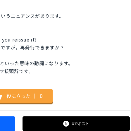
というニュアンスがあります。
 you reissue it?
のですが。再発行できますか？
る」といった意味の動詞になります。
表す接頭辞です。
役に立った
｜
0
Xで
ポスト