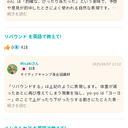
on」は「的確な、ぴったり当たった」という意味で、予想
や意見が的中したときによく使われる自然な表現です。
続きを読む
prediction : 予想、予感（名詞） 例文 A : Did you see who
won the game last night? 昨夜の試合、誰が勝ったか見
た？ B : Yep, and I totally called it. My prediction was
spot on. うん、完全に当てたよ。予想がバッチリ的中した
リバウンド を英語で教えて!
んだ。 I called it は、「それを予想していた」という意味で
す。「そうなると思ってた、やっぱりね」というニュアンス
0
418
になります。
Misakiさん
2025/06/07 13:52
日本
ネイティブキャンプ英会話講師
「リバウンドする」は上記のように表現します。 体重が減
ったあとに再び増えてしまう現象を指し、yo-yo は「ヨーヨ
ー」のことで上がったり下がったりする動きにたとえた表現
続きを読む
です。特にダイエットの話題でよく使われます。 effect : 効
果（名詞） 例文 A : I thought you lost some weight. 痩
せたと思ってたんだけど。 B : I did, but the yo-yo effect
kicked in. うん、でもリバウンドして、全部戻っちゃった
メンタルケア を英語で教えて!