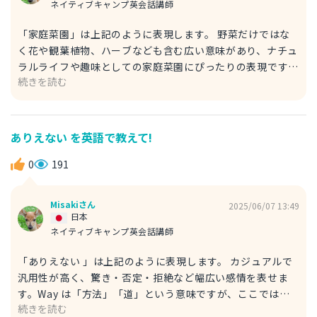
ネイティブキャンプ英会話講師
「家庭菜園」は上記のように表現します。 野菜だけではな
く花や観葉植物、ハーブなども含む広い意味があり、ナチュ
ラルライフや趣味としての家庭菜園にぴったりの表現です。
続きを読む
例文 A : What a nice home gardening! Do you grow
everything yourself? 素敵な家庭菜園だね！全部自分で育
ててるの？ B : Yeah, it started small, but now it’s my
favorite hobby. うん、最初は小さく始めたけど、今ではと
ありえない を英語で教えて!
ても楽しんでるよ。 grow : 育てる（動詞） favorite : お気
に入り（形容詞） hobby : 趣味（名詞）
0
191
Misakiさん
2025/06/07 13:49
日本
ネイティブキャンプ英会話講師
「ありえない 」は上記のように表現します。 カジュアルで
汎用性が高く、驚き・否定・拒絶など幅広い感情を表せま
す。Way は「方法」「道」という意味ですが、ここでは
続きを読む
「そんな可能性」「手段」というニュアンスです。 例文 A :