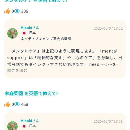
よ。 thought : think（思う）の過去形 lost : lose（失う、
なくす）の過去形 kick in : 効き始める、影響が出始める
0
306
Misakiさん
2025/06/07 13:52
日本
ネイティブキャンプ英会話講師
「メンタルケア」は上記のように表現します。 「mental
support」は「精神的な支え」や「心のケア」を意味し、日
常会話でもダイレクトすぎない表現です。 need 〜 : 〜を必
続きを読む
要とする（動詞） 例文 A : You haven’t been yourself
lately. Is everything okay? 最近元気がないね。大丈夫？
B : Honestly, I think I need some mental support now.
正直言って、今はちょっとメンタルケアが必要なんだ。 You
家庭菜園 を英語で教えて!
haven’t been yourself は、直訳で「あなた自身ではな
い」、つまり「いつものあなたらしくない」という意味で
0
468
す。
Misakiさん
2025/06/07 13:51
日本