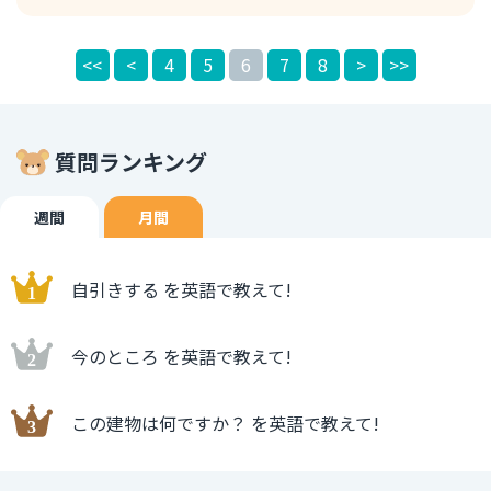
He just jumped from the second floor and walked
away like nothing happened. 彼、2階から飛び降りたの
<<
<
4
5
6
7
8
>
>>
に、何事もなかったみたいに歩いて行ったよ。 B : No way.
ありえないよ。 jump from 〜 : 〜から飛び降りる walk
away : から立ち去る、歩いていなくなる like : のように
質問ランキング
週間
月間
自引きする を英語で教えて!
今のところ を英語で教えて!
この建物は何ですか？ を英語で教えて!