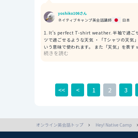
しょうか？ ※ have a moment：時
いときに使う表現です。 語尾に please をつけることで
yoshiko106さん
moment？ ちょっといいかな？ ※ can 
ネイティブキャンプ英会話講師
日本
1. It's perfect T-shirt weather. 半袖で過ごせる気温。 perfect：完璧な（形容詞） T-sh
ツで過ごせるような天気 ・「Tシャツの天気
いう意味で使われます。 また「天気」を表す weathe
続きを読む
ないことに注意します。 よって「Tシャツで過ごすのに完璧な天気だ。」ということは「半袖で過ごせる天
気。」ということを表現しています。 （例文） It's perfect T-shirt weather. This is my favorite time of
the year. 半袖で過ごせる天気だね。一年で
time of the year：一年の中で 2. It's warm enough to wear short sleeves. 半袖で過ごせる天気。 warm
enough to：〜するのに十分暖かい ・形容詞
<<
<
1
2
3
す。 warm：暖かい（形容詞） ・天気や
wear：着る（動詞） short sleeve
通常は short sleeves という複数形になります。 よって「Tシャツを着るのに十分暖かい。」とい
「半袖で過ごせる天気。」ということを表しています。 （例文） It is warm enough to wear s
But it might get chilly in the
オンライン英会話トップ
Hey! Native Camp