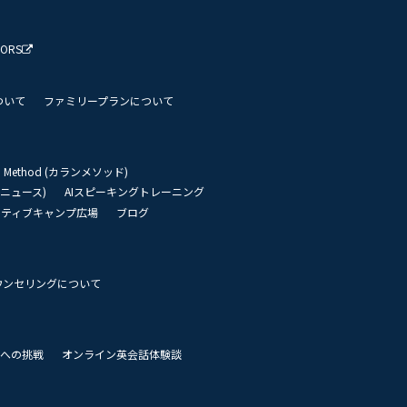
TORS
ついて
ファミリープランについて
an Method (カランメソッド)
リーニュース)
AIスピーキングトレーニング
イティブキャンプ広場
ブログ
ウンセリングについて
 世界への挑戦
オンライン英会話体験談