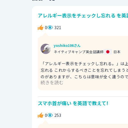
アレルギー表示をチェックし忘れる を英
0
321
yoshiko106さん
ネイティブキャンプ英会話講師
日本
「アレルギー表示をチェックし忘れる。」は上記のように英語
忘れる これからするべきことを忘れてしまうという
のがありますが、こちらは意味が全く違うので気をつけましょう。 chec
続きを読む
（動詞） allergy list：アレルギー表 ・アレルギー物質
ギー表をチェックし忘れる。」ということを表しています。 ◇ forget to do と forget -
to do：〜するのを忘れる ・「これから何
スマホ首が痛い を英語で教えて!
を忘れるというニュアンスを含みます。 （例文） I can't forget to call my mom this weekend. It's her
birthday. 週末に母に電話をし忘れないように
0
253
い ・「気をつけないと忘れそう」というニュアン
詞） ⭐︎forget -ing：〜したことを忘れる ・すでに起こったことや過去にしたことを忘れるというニュアンスを