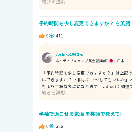
続きを読む
らの方向」という部分を表しています。 road：道路（名詞） ・主に車が通る道のことを指します。 この表現は
方向や方角を知ることが重視されています。 
意味になります。 （例文） Which way is the road? I need to get to the airport. 道路はどちらの方向です
予約時間を少し変更できますか？ を英語
か？空港まで行かないといけないんです。 ※ get to：〜
get to the road? 道路はどちらの方向ですか？ How do I get to -?：〜へはどう行きますか？ ・ how は
0
411
ように」という方法を質問したりするときに使
すか？」となり、上記の表現で、行きたい場所
ルートを確認することがより重視されています。 （例文） How do I get to the road? I'd like to catch a 
yoshiko106さん
道路へはどのように行けばいいですか？タクシーを拾いたい
ネイティブキャンプ英会話講師
日本
す。「〜したい」という願望を表す丁寧な表現になり
めて乗車した
「予約時間を少し変更できますか？」は上記のように英語で表現
はできますか？ ・相手に「〜してもいいか」と
もより丁寧な表現になります。 adjust：調整する、少し変える（動詞） ・目的や状況に合わせて少し変えた
続きを読む
り、微調整を加えるというニュアンスを含みます。 t
席を確保するためにする「予約」というニュアンスを含みます。 よって「予約
でしょうか？」ということは「予約の時間を少し変
半袖で過ごせる気温 を英語で教えて!
Could I adjust the time for my rese
電車が遅れているんです。 running late
0
366
現です。 ◇ could I と can I を使った他の例文◇ Could I have your moment, please? 少々お時間よろしいで