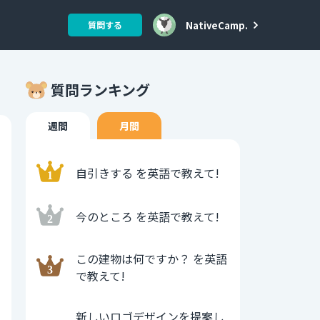
NativeCamp.
質問する
質問ランキング
週間
月間
自引きする を英語で教えて!
今のところ を英語で教えて!
この建物は何ですか？ を英語
で教えて!
新しいロゴデザインを提案し