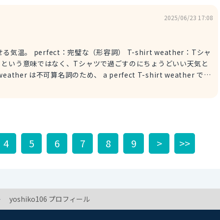
間を少し拝借する ・相手にちょっとした相談や、少し話を聞いてもらいた
、さらに丁寧な表現になります。 Can I have a
2025/06/23 17:08
I -? も「〜してもいいですか？」という、相手に許可を求めるときに使
う表現ですが、 could I よりもカジュアルな表現です。 いかがですか？ぜひ参考にしてみてください。
irt weather：Tシャ
」という意味ではなく、Tシャツで過ごすのにちょうどいい天気と
r は不可算名詞のため、 a perfect T-shirt weather では
この時期が一番好きなんだ。 ※ favorite：お気に入りの（形容詞）
 + enough to は「〜するのに十分」という意味の文章を作りま
4
5
6
7
8
9
>
>>
物の温度が心地良い暖かさ（温かさ）というニュアンスを含みます。
s：半袖 ・両方の袖が揃った状態で一着の「半袖」という意味になるので、
うことは、
hort sleeves.
 evening. 半袖で過ごせる天気だね。でも夜になったら肌寒くなるかも。 ※
yoshiko106 プロフィール
might：〜かもしれない（助動詞） chilly：肌寒い（形容詞） いかがですか？ぜひ参考にしてみてください。