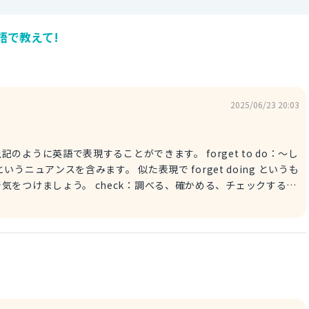
語で教えて!
2025/06/23 20:03
で表現することができます。 forget to do：〜し
ニュアンスを含みます。 似た表現で forget doing というも
k：調べる、確かめる、チェックする
の一覧表のこと指します。 よって上記の表現は「アレル
ing の違い◇ ⭐︎forget
かするのを忘れる」というまだ起きていないことやこれからすること
しないと。誕生日なんだ。 ※ can't forget to：忘れちゃいけな
スを含みます。 call：電話する（動詞） weekend：週末（名