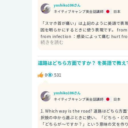
含みます。 （例文） I forgot calling my mom already. I must be tired. もう母には電話したのを忘れてい
yoshiko106さん
た。私、疲れているんだな。 ※ already：も
ネイティブキャンプ英会話講師
日本
ている（形容詞） いかがですか？ぜ
「スマホ首が痛い」は上記のように英語で表現することができます。 hurt
因を明らかにするときに使う表現です。 from 
from infection ：感染によって痛む hurt from burnin
続きを読む
意識的に「見る」というニュアンスを含みます。
味しますが、文脈によっては「固定電話」を指すこともあり
直訳すると、「携帯電話の見過ぎで首が痛む
道路はどちら方面ですか？ を英語で教え
きます。 （例文） My neck hurts from looking at my phone too much. I need a break from social
media. スマホ首が痛い。SNSから離れないと。 ※ break from ：〜から離れる、〜から休憩する social
0
531
media：SNS、ソーシャルメディア ・日本
るため、英語では social media と言います。 ◇ social media を使った例文◇ Are you on social media
SNSやってる？ ※ are you on -? 
yoshiko106さん
くときに使わ
ネイティブキャンプ英会話講師
日本
1. Which way is the road? 道路はどちら方面ですか？ which：どちら、どの（副詞） 
択肢の中から選ぶときに使い、「どちら・ど
「どちらが〜ですか？」という意味の文を作ります。 way：道、方向（