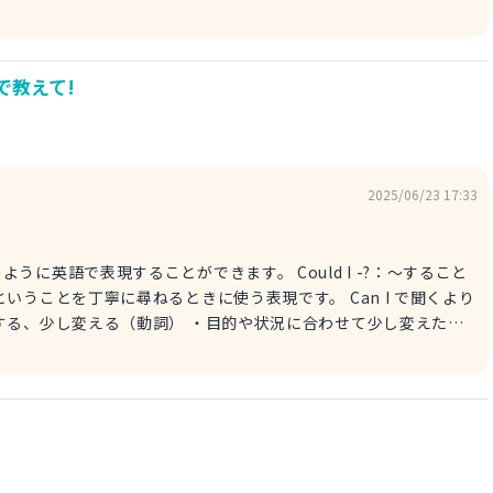
以上により、上記の英語で「道路はどちらの方向ですか？」という
で教えて!
に着く、〜に行く airport：空港（名詞） 2. How do I
「どの
う疑問詞です。 直訳すると、「道路へはどうやっていけばいいで
への行き方を質問することができます。 またこの表現は行き方や
taxi.
2025/06/23 17:33
んです。 ※ I'd like to：I would like to の省略形で
ます。 catch a taxi：タクシーを拾う ・タクシーを呼び止
いときに使う表現です。 いかがですか？ぜひ参考にしてみてください。
することができます。 Could I -?：〜すること
いうことを丁寧に尋ねるときに使う表現です。 Can I で聞くより
ime for：〜の時間 reservation：予約（名詞） ・場所や
の時間を少し調整することは可能
更できますか？」と言い換えることができます。 （例文）
rvation? My train is running late. 予約の時間を少し変更できますか？
：遅れている run late：遅れる ・予定より遅れているときに使う表