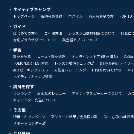
ネイティブキャンプ
トップページ
新規会員登録
ログイン
再入会希望の方
FOR TU
ガイド
はじめての方へ
ご利用方法
レッスン回数無制限について
料金に
対応ブラウザダウンロード
英会話アプリについて
学習
教材を見る
コース・教材診断
オンラインストア (教材購入)
Call
TOEIC®L&R TEST対策
レッスン環境チェック
Daily News (デイ
AIスピーキングテスト
AI発音トレーニング
Hey! Native Camp
ネ
ネイティブキャンプ留学
講師を探す
ランキング
みんなのレビュー
ネイティブスピーカーについて
カ
キャラクター先生について
その他
特典・キャンペーン
アンケート結果 / 会員様の声
Going Global
サポートセンター
会社情報