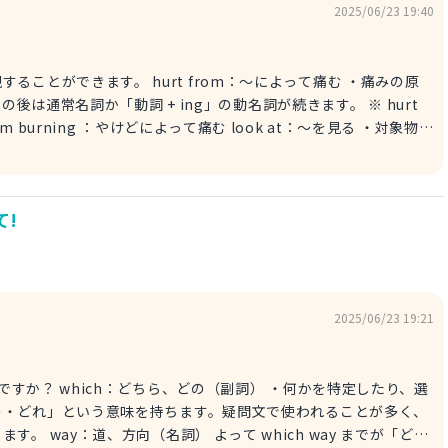
2025/06/23 19:40
う、すでに（副詞） must be：〜に違いない tired：疲れた、疲れ
ひ参考にしてみてください。
 from：〜によって痛む ・痛みの原
の後は通常名詞か「動詞 + ing」の動名詞が続きます。 ※ hurt
g ：やけどによって痛む look at：〜を見る ・対象物を
 phone：携帯電話、スマホ（名詞） ・通常「携帯電話」を意
ます。 too much：〜しすぎる よって上記の表現を
」となるため、「スマホ首が痛い」ということを表現することがで
て!
語では 「SNS」として馴染みがありますが、こちらは和製英語であ
?
：〜やってる？ SNSやオンラインゲームなどに参加しているかということを聞
2025/06/23 19:21
れる定番フレーズです。 いかがですか？ぜひ参考にしてみてください。
・何かを特定したり、選
の・どれ」という意味を持ちます。疑問文で使われることが多く、
名詞） よって which way までが「どち