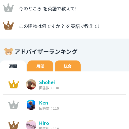
今のところ を英語で教えて!
この建物は何ですか？ を英語で教えて!
アドバイザーランキング
週間
月間
総合
Shohei
回答数：138
Ken
回答数：119
Hiro
回答数：110