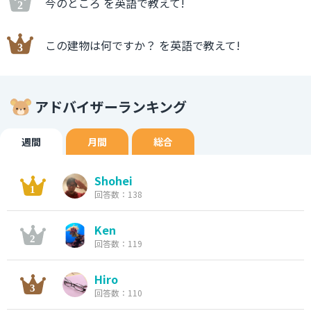
今のところ を英語で教えて!
この建物は何ですか？ を英語で教えて!
アドバイザーランキング
週間
月間
総合
Shohei
回答数：138
Ken
回答数：119
Hiro
回答数：110