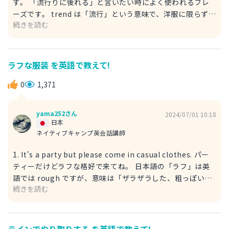
す。 「流行りに後れる」と言いたい時によく使われるフレ
ーズです。 trend は「流行」という意味で、洋服に限らず
続きを読む
幅広い分野を対象としています。通常複数形で使われます。
日本語でも「トレンド」と言いますが意味合いはほぼ同じで
す。 2. I don't follow trends. 直訳は「流行りに乗らない」
となります。 「流行りに後れている」とは「流行りに乗っ
ラフな服装 を英語で教えて!
ていない」と捉えることができます。 「流行りに乗る」は
英語で follow trends と言いますのでそれを don't で否定
0
1,371
し「流行りに乗っていない」すなわち「流行りに後れてい
る」と表現しています。
yama252さん
2024/07/01 10:18
日本
ネイティブキャンプ英会話講師
1. It's a party but please come in casual clothes. パー
ティーだけどラフな格好で来てね。 日本語の「ラフ」は英
語では rough ですが、意味は「ザラザラした、粗っぽい」
続きを読む
となりますので今回の「ラフな格好」は rough clothes
「ザラザラした服」とは言いません。 「格式ばっていな
い、気楽な格好」と表現したいので casual clothes とする
のが適切です。 2. It's a party but please come in
ラインでやり取りする を英語で教えて!