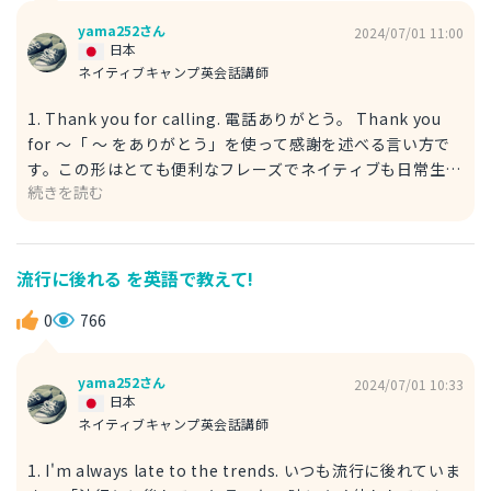
yama252さん
2024/07/01 11:00
日本
ネイティブキャンプ英会話講師
1. Thank you for calling. 電話ありがとう。 Thank you
for 〜「 〜 をありがとう」を使って感謝を述べる言い方で
す。この形はとても便利なフレーズでネイティブも日常生活
続きを読む
で頻繁に使用しています。 Thank you for には動詞の ing
形が続きます。ここでは「電話」ですので calling としてい
ます。 親しい友人や家族間では Thanks for calling. のよ
うに略した言い方もよく聞かれます。 2. Thank you for
流行に後れる を英語で教えて!
reaching out to me. 直訳は「接触してくれてありがと
う」となります。 reach out は「接触する、差し出す」と
0
766
いう意味がありますが、「連絡して」というニュアンスを表
現する事ができます。 電話を含めた「連絡」を指してお
yama252さん
2024/07/01 10:33
り、ビジネスの場合でも「ご連絡ありがとうございます」と
日本
表現する事ができます。
ネイティブキャンプ英会話講師
1. I'm always late to the trends. いつも流行に後れていま