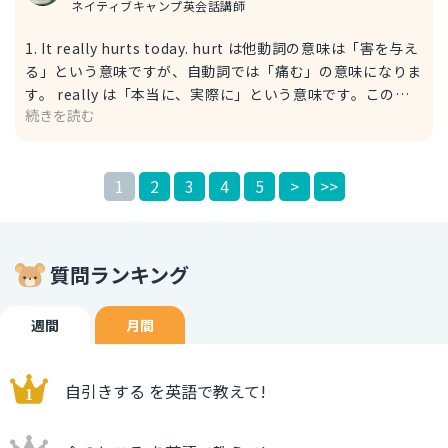
す」という意味ですが、こちらは「発話する」というニュア
ネイティブキャンプ英会話講師
ンスがあり必ずしも「会話をしている」とは限りません。
1. It really hurts today. hurt は他動詞の意味は「害を与え
る」という意味ですが、自動詞では「痛む」の意味になりま
す。 really は「本当に、実際に」という意味です。この
続きを読む
really がなくても文法的に文としては成立します。
really「本当に」の単語を加えるだけで仮病ではなく「本当
に」痛いと訴えることができます。 2. I'm truly in pain
1
2
3
4
5
>
>>
today. 今日は本当に痛い。 pain は「痛み、苦痛」という意
味です。be動詞と in pain の形にする事で「苦しんでい
る、痛みがある」という状況を言い表す事ができます。
truly は「偽りなく」という意味です。
質問ランキング
週間
月間
自引きする を英語で教えて!