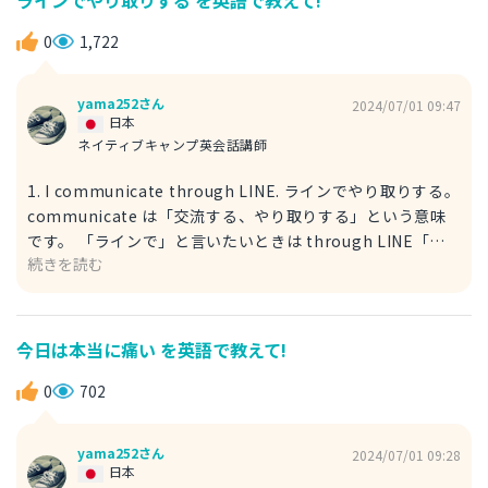
everyday clothes. パーティーだけどラフな格好で来てね。
everyday には「毎日」の他に「日常の」という意味もあり
0
1,722
ます。everyday clothes とする事で「着飾らないいつもの
格好」と表現できることから「ラフな格好」と同等の意味を
yama252さん
2024/07/01 09:47
言い表す事ができます。
日本
ネイティブキャンプ英会話講師
1. I communicate through LINE. ラインでやり取りする。
communicate は「交流する、やり取りする」という意味
です。 「ラインで」と言いたいときは through LINE「ラ
続きを読む
インを通して」と表現するとわかりやすく伝わります。 ま
た、今回のように「友達と」と加えるなら Communicate
with 〜 の表現を使うのがいいです。 I communicate with
my friends through LINE. 友達とラインでやり取りする。
今日は本当に痛い を英語で教えて!
2. I use LINE to talk. 直訳は「私はやり取りのためにライン
を使います」となります。 talk は「話す」という意味で
0
702
す。talk は「お互いに話し合う」「会話をする」というニ
ュアンスでの「話す」なのでここでの「やり取り」と同等の
yama252さん
2024/07/01 09:28
意味合いで使用する事ができます。 ちなみに speak も「話
日本