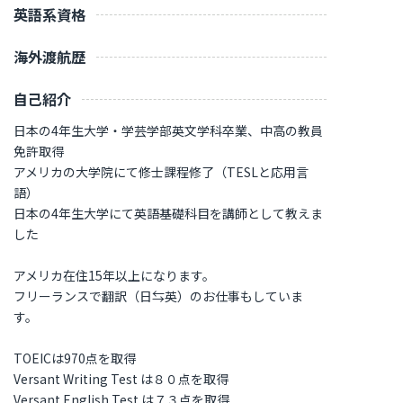
英語系資格
海外渡航歴
自己紹介
日本の4年生大学・学芸学部英文学科卒業、中高の教員
免許取得
アメリカの大学院にて修士課程修了（TESLと応用言
語）
日本の4年生大学にて英語基礎科目を講師として教えま
した
アメリカ在住15年以上になります。
フリーランスで翻訳（日⇆英）のお仕事もしていま
す。
TOEICは970点を取得
Versant Writing Test は８０点を取得
Versant English Test は７３点を取得