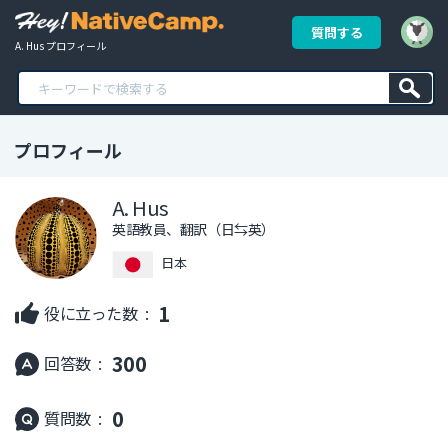
質問する
A. Hus プロフィール
プロフィール
A. Hus
英語教員、翻訳（日⇆英）
日本
1
役に立った数 :
300
回答数 :
0
質問数 :