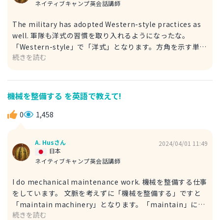
ネイティブキャンプ英会話講師
The military has adopted Western-style practices as
well. 軍隊も洋式の習慣を取り入れるようになったな。
「Western-style」で「洋式」となります。方角を示す単語
続きを読む
「North：北」「South：南」「East：東」「West：
西」、またはその派生語（Western など）は頭文字は大文
字なのに要注意です。 「洋式」とは主にヨーロッパでの風
習のことを指します。日本から見てヨーロッパは西にあるの
機械を整備する を英語で教えて!
で、「Western-style」で「洋式」となります。
「adopt」は「取り入れる」という意味があります。
0
1,458
「Western-style practices：様式の習慣・やり方」を取り
入れると表現したいときに使う動詞となります。
A. Husさん
2024/04/01 11:49
日本
ネイティブキャンプ英会話講師
I do mechanical maintenance work. 機械を整備する仕事
をしています。 文脈を考えずに「機械を整備する」ですと
「maintain machinery」となります。「maintain」には
続きを読む
「整備する」という意味があり、「machinery」が「機