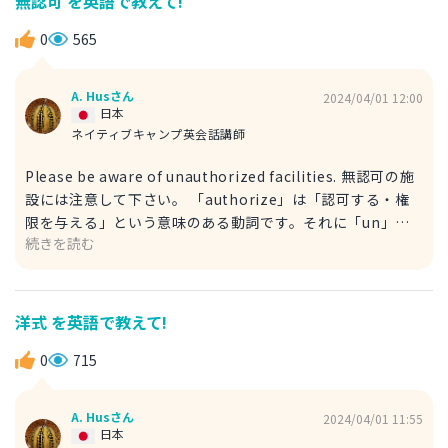
無認可 を英語で教えて!
イオリンなどの楽器用に使う樹脂を意味します。 「as
well」は「同様に」と言った訳になりますが、「も」や「ま
0
565
た」を表現する際に用いることができます。「too」と同じ
使い方になります。 The rosin bag contains pine resin
A. Husさん
2024/04/01 12:00
too. ロジンバックの成分は松脂も入っている。
日本
ネイティブキャンプ英会話講師
Please be aware of unauthorized facilities. 無認可の施
設には注意して下さい。 「authorize」は「認可する・権
限を与える」という意味のある動詞です。それに「un」を
続きを読む
付け加えることによって、反対語として使うことができま
す。意味は「許可されていない」となります。 こちらを
「unauthorized」のように形容詞的に用いた場合
「unauthorized facilities」で「無認可の施設」となりま
洋式 を英語で教えて!
す。 「be aware of 〜」で「〜に注意する」という意味に
なります。こちらの代わりに「be cautious of 〜」を使っ
0
715
ても、同じニュアンスを表現することができます。
A. Husさん
2024/04/01 11:55
日本