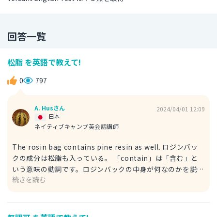
回答一覧
松脂 を英語で教えて!
0
797
A. Husさん
2024/04/01 12:09
日本
ネイティブキャンプ英会話講師
The rosin bag contains pine resin as well. ロジンバッ
クの成分は松脂も入っている。 「contain」は「含む」と
いう意味の動詞です。ロジンバックの中身が何なのかを説明
続きを読む
するのに使われています。 「pine resin」が「松脂」とな
ります。「rosin」と「resin」はスペルも発音も類似して
います。 「resin（発音：レジン）」は広範囲の「樹脂」を
表現でき、「rosin（発音：ロジン）」は主にスポーツやバ