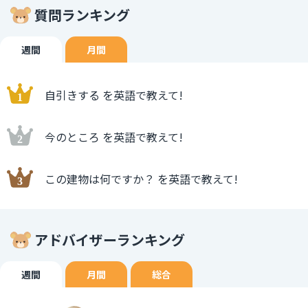
「limited edition」は期間に限らず、幅広い意味での限定
質問ランキング
商品の説明として使うことができます。
週間
月間
自引きする を英語で教えて!
今のところ を英語で教えて!
この建物は何ですか？ を英語で教えて!
アドバイザーランキング
週間
月間
総合