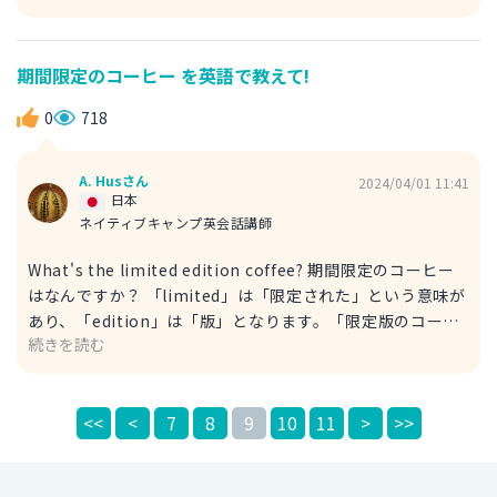
械」を意味します。 ただ、上記の例文のように、職種の説
明には少し異なる表現が用いられます。 「mechanical」は
「機械の」なので、「mechanical maintenance」で「機
期間限定のコーヒー を英語で教えて!
械の整備」となります。「work」を最後に付け足すことに
よって、「機械の整備の仕事」というフレーズで使うことが
0
718
できます。 なんの仕事をしているかを説明する際には、
「do 〜」で「〜の仕事をしています」と表現できる場合が
A. Husさん
2024/04/01 11:41
多くあります。 I do carpentry. 私は大工仕事をしていま
日本
す。 I do landscaping. 私は造園の仕事をしています。
ネイティブキャンプ英会話講師
What's the limited edition coffee? 期間限定のコーヒー
はなんですか？ 「limited」は「限定された」という意味が
あり、「edition」は「版」となります。「限定版のコーヒ
続きを読む
ー」ですので、「期間限定のコーヒー」と解釈することがで
きます。 What's the limited time coffee? 期間限定のコ
ーヒーは何ですか？ 「limited edition」に比べて、
<<
<
7
8
9
10
11
>
>>
「limited time」は「期間」が限定されていることが強調
されますが、「limited edition」が使われることの方が一
般的に使われます。 上記の説明からも分かるように、