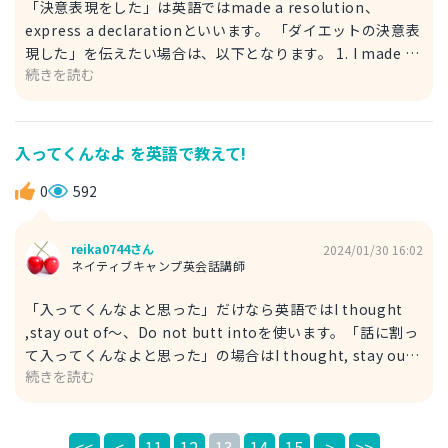
「決意表現をした」は英語ではmade a resolution、
express a declarationといいます。 「ダイエットの決意表
現した」を伝えたい場合は、以下となります。 1. I made a
続きを読む
resolution to diet this year. 今年はダイエットを決意表現
をした。 2. I expressed a declaration to diet this year.
今年はダイエットすると決意表現をした。 3. My new
year's resolution is to commit in dieting this year. 私
入ってくんなよ を英語で教えて!
の新年の抱負は、今年はダイエットに取り組むことです。 4.
I declared that I am going to diet this year. 私は今年ダ
0
592
イエットすることを決意表現をした。
reika0744さん
2024/01/30 16:02
ネイティブキャンプ英会話講師
「入ってくんなよと思った」だけなら英語ではI thought
,stay out of〜、Do not butt intoを使います。「話に割っ
て入ってくんなよと思った」の場合はI thought, stay out
続きを読む
of the conversation、I thought, don't butt into the
conversationのフレーズを言います。 どちらもネイティブ
が使う英文なので、どちらを使っても自然です。 また、似
<<
<
11
12
13
14
15
>
>>
たニュアンスの英文は以下となります。 Mind your own