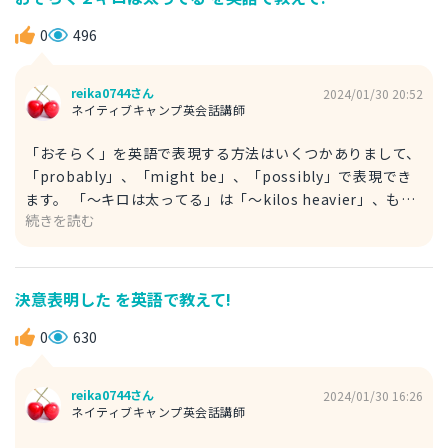
使うことができます。 以下はそれを使った例文です。 I've
been reading magazines lately. 最近、マガジンを読んで
0
496
います。 I've been reading magazines to get
inspirations. インスピレーションを得るためにマガジンを
reika0744さん
2024/01/30 20:52
読んでいます。 I've been reading magazines recently.
ネイティブキャンプ英会話講師
最近、マガジンを読んでいます。
「おそらく」を英語で表現する方法はいくつかありまして、
「probably」、「might be」、「possibly」で表現でき
ます。 「〜キロは太ってる」は「〜kilos heavier」、もし
続きを読む
くは「gained 〜kilos」を使います。 特に「gained〜
kilos」は太った時によく使われるフレーズなので、覚える
といいです。 例文） I am probably two kilos heavier. 私
はおそらく２キロ太っている。 I probably gained two
決意表明した を英語で教えて!
kilos. おそらく2キロ増えたでしょう。 プラスで、太った時
よく使われるニュアンスは以下となります。 I gained
0
630
weight. 私は太った。
reika0744さん
2024/01/30 16:26
ネイティブキャンプ英会話講師