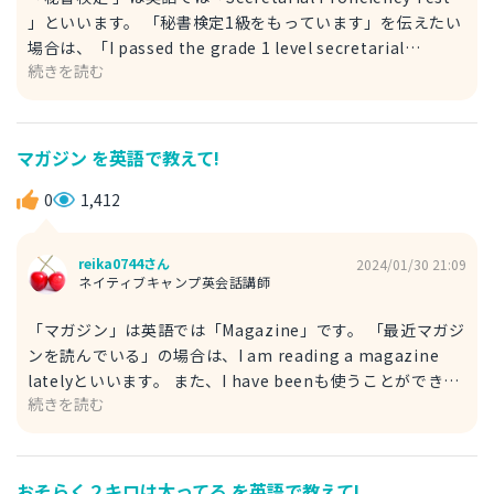
」といいます。 「秘書検定1級をもっています」を伝えたい
場合は、「I passed the grade 1 level secretarial
続きを読む
proficiency test」で表現できます。 「もっている」＝
「合格」の意味となるので、英語の「passed」を使いま
す。 「持っている」を強調したい場合は、「I have a
grade 1 level secretarial proficiency test」と言えます
マガジン を英語で教えて!
が、少し不自然なので、「passed」を使った方をおすすめ
します。 例文） I passed the grade 1 level secretarial
0
1,412
proficiency test last year. 去年、秘書検定1級を合格でき
ました。
reika0744さん
2024/01/30 21:09
ネイティブキャンプ英会話講師
「マガジン」は英語では「Magazine」です。 「最近マガジ
ンを読んでいる」の場合は、I am reading a magazine
latelyといいます。 また、I have beenも使うことができま
続きを読む
す。 "I have been" は、現在完了形（Present Perfect）の
一形です。この形は、過去から現在にかけての期間内に繰り
返し行われるまたは続くアクションや状態を表現するのに使
います。 「最近」には「lately」のほかに「recently」も
おそらく２キロは太ってる を英語で教えて!