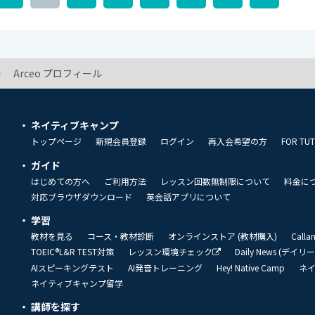
Arceo プロフィール
ネイティブキャンプ
トップページ
新規会員登録
ログイン
再入会希望の方
FOR TU
ガイド
はじめての方へ
ご利用方法
レッスン回数無制限について
料金に
対応ブラウザダウンロード
英会話アプリについて
学習
教材を見る
コース・教材診断
オンラインストア (教材購入)
Call
TOEIC®L&R TEST対策
レッスン環境チェック
Daily News (デイ
AIスピーキングテスト
AI発音トレーニング
Hey! Native Camp
ネ
ネイティブキャンプ留学
講師を探す