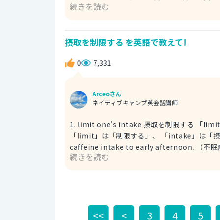
続きを読む
ト、ライブ venue：会場 2. pitch 設営 「pitch」も同様に「設営する」という意味を持ちます。 Is pitching a
摂取を制限する を英語で教えて!
0
7,331
Arceoさん
ネイティブキャンプ英会話講師
1. limit one's intake 摂取を制限する 「limit one's intake」は「摂取を制限する」という意味です。
「limit」は「制限する」、 「intake」は「摂取」を表します。 I have insomni
caffeine intake to early afternoon. （不眠症なので、カフェインの摂取を午後の早い時間までに制限してい
続きを読む
ます。） insomnia：不眠症 caffeine：カフェイン early afternoon：午後の早い時間 2. limit one's
consumption 摂取を控える 「limit one's consumption」も同様に、「摂取を制限する」を表します。 I
have difficulty falling asleep and staying
day. （入眠困難や眠りが浅いといった睡眠
ゃ。） difficulty falling asleep and staying asleep＝入眠困難で眠りが浅い＝不眠症 2cups a day＝１日２杯
<<
<
3
4
5
ご参考になれば幸いです。