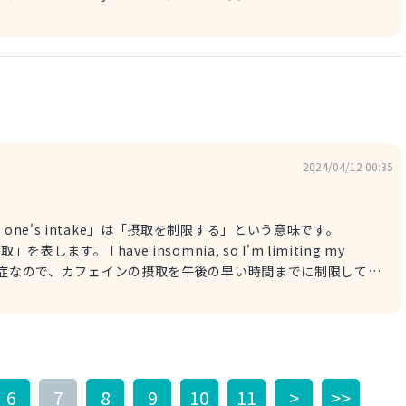
tent difficult? （テントを設営するのって難しい？） difficult：難しい ご参考になれば幸いです。
2024/04/12 00:35
a, so I'm limiting my
 asleep. I need to limit my caffeine consumption to 2cups a
の問題があるの。カフェインの摂取を１日２杯までに制限しなき
6
7
8
9
10
11
>
>>