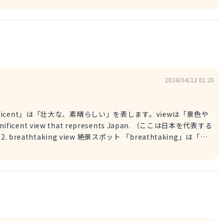
マイナス面 ご参考になれば幸いです。
2024/04/12 01:20
。「息をのむような景色」は、まさに「絶景」を表していますね。
） ご参考にな