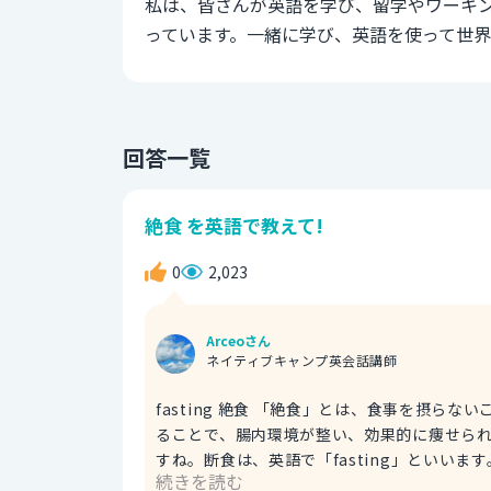
私は、皆さんが英語を学び、留学やワーキ
っています。一緒に学び、英語を使って世
回答一覧
絶食 を英語で教えて!
0
2,023
Arceoさん
ネイティブキャンプ英会話講師
fasting 絶食 「絶食」とは、食事を摂らないこと、または断つことをいいます。一定期間、食事を胃腸を空にす
ることで、腸内環境が整い、効果的に痩せら
すね。断食は、英語で「fasting」といいま
続きを読む
I'm on a 16 hour fasting diet. （16時間絶食ダイエットをや