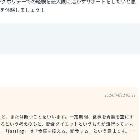
ングホリデーでの経験を最大限に活かすサポートをしたいと思
界を体験しましょう！
2024/04/12 01:37
れるという考えのもと、断食ダイエットというものが流行っていま
す。「fasting」は「食事を控える、断食する」という意味です。
ってる。） ※fasting diet：断食ダイエット