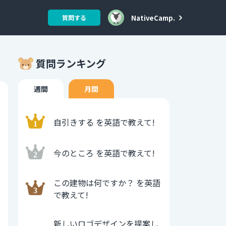
NativeCamp.
質問する
質問ランキング
週間
月間
自引きする を英語で教えて!
今のところ を英語で教えて!
この建物は何ですか？ を英語
で教えて!
新しいロゴデザインを提案し