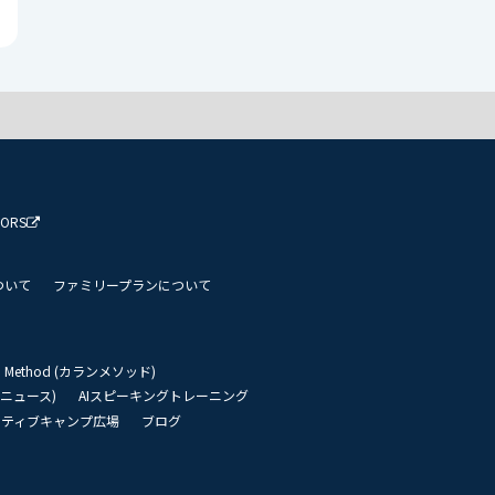
TORS
ついて
ファミリープランについて
an Method (カランメソッド)
リーニュース)
AIスピーキングトレーニング
イティブキャンプ広場
ブログ