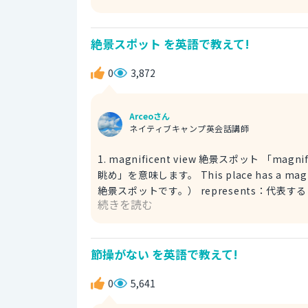
※I'm on～：今、～中です Can you lose weight by fasting 16 hours a day? （一日16時間断食したら、痩せ
られるの？） ※lose weight：痩せる What are the downsides of fasting? （断食のマイナス面は、何です
絶景スポット を英語で教えて!
か？） ※downside：
0
3,872
Arceoさん
ネイティブキャンプ英会話講師
1. magnificent view 絶景スポット 「magnificent」は「壮大な、素晴らしい」を表します。viewは「景色や
眺め」を意味します。 This place has a magnificent view that represents Japan. （ここは日本を代表する
絶景スポットです。） represents：代表する 2. breathtaking view 絶景スポット 「breathtaking」は「息
続きを読む
をのむような、驚くほどの」という意味です
The view from the window was breathtaking. （窓からの眺めは、息をのむほど美しかった。
れば幸いです。
節操がない を英語で教えて!
0
5,641