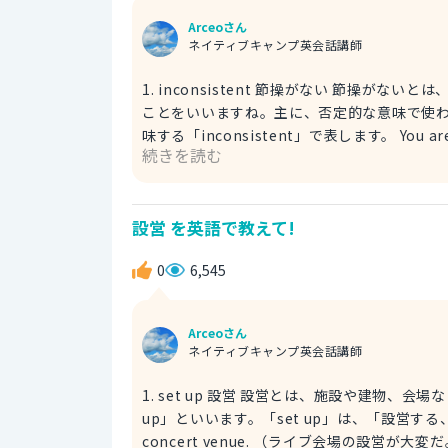
Arceoさん
ネイティブキャンプ英会話講師
1. inconsistent 節操がない 節操がないとは、自分の主張を守り通さなかったり、一貫した行動をとらない人の
ことをいいますね。主に、否定的な意味で使
味する「inconsistent」で表します。 You are not inconsistent. You said you have an idol that you like,
続きを読む
but you go to other idols' concerts. （節操がないなあ。好きなアイドルがいると言っていたのに、他のアイ
ドルのコンサートにも行くなんて。） idol：アイドル concert：コンサート 2. has no principles 節操がない
「principles」も同様に「節操や原則」を表
設営 を英語で教えて!
す。 She seems to have no principles at all, and is only interested in good looking guys. （彼女は全く
節操がない。見た目のよい男に興味があるだけだ。） interested in：興味がある good look
0
6,545
い ご参考になれば幸いです。
Arceoさん
ネイティブキャンプ英会話講師
1. set up 設営 設営とは、施設や建物、会場などを前もって造り設けることをいいますね。これは英語で「set
up」といいます。「set up」は、「設営する、建てる、築く」という意味
concert venue. （ライブ会場の設営が大変だ。） It's not easy：簡単じゃない、大変だ conce