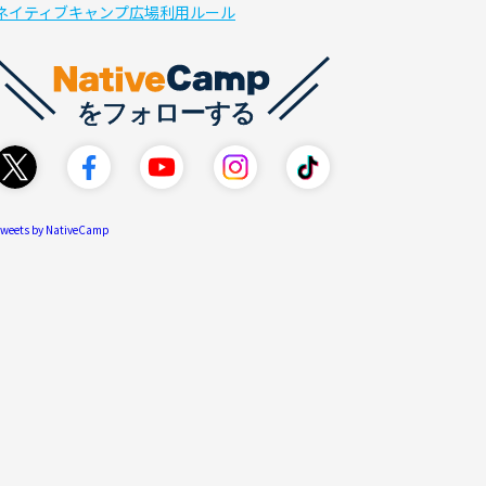
ネイティブキャンプ広場利用ルール
weets by NativeCamp