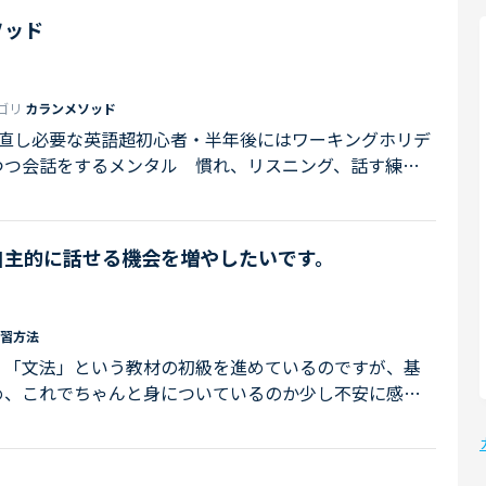
ソッド
ゴリ
カランメソッド
り直し必要な英語超初心者・半年後にはワーキングホリデ
つつ会話をするメンタル 慣れ、リスニング、話す練習
タート（1週間前)・仕事を辞めたばかりなので時間
生の言葉レッスン中、先生が教材に載ってない言葉を話
続いて発言してね』みたいなニュアンスで何となく分か
自主的に話せる機会を増やしたいです。
て言えば大丈夫そうだなっていう時に一回一回...
習方法
。「文法」という教材の初級を進めているのですが、基
め、これでちゃんと身についているのか少し不安に感じ
なくて、自分が英語を使って話す機会をもっと増やしたい
ティブレベルでなくても、中学英語などの基本的な語法
で英語で話せるようになることです。ネットでよく見かけ