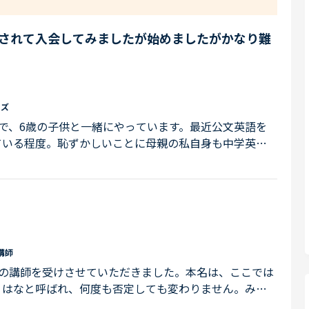
めされて入会してみましたが始めましたがかなり難
ッズ
で、6歳の子供と一緒にやっています。最近公文英語を
ている程度。恥ずかしいことに母親の私自身も中学英語
っていることを隣で必死に調べて進めて、分からない言
ネイティブキャンプは簡単な会話ができる程度じゃないと
そうなのかなと思い始めています。本人はすごく楽しくも
から進めたらいいのかもよく分からずキ...
講師
ての講師を受けさせていただきました。本名は、ここでは
、はなと呼ばれ、何度も否定しても変わりません。みな
は、すぐに否定しましたが。何が、正解なんでしょう