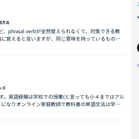
には言えるようにする」や、「レッスン...
習方法
come outなど、phrasal verbが全然覚えられなくて、対策できる教
緒に覚えると言いますが、同じ意味を持っているものも
アドバイスがあれば、教えていただけたら幸いです。
T
ッズ
す。英語経験は学校での授業(と言っても小４まではアル
５になりオンライン家庭教師で教科書の単語文法は学ん
いと思いファミリープランに申し込みました。（母であ
グ３か月を経て現在NC1か月目の初心者ですがNCにどは
。）簡単な挨拶、外国の方と話したことも無い娘の講師選
か、外国人講師がいいのか・・テキスト...