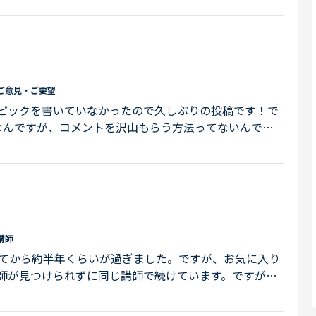
ご意見・ご要望
トピックを書いていなかったので久しぶりの投稿です！で
なんですが、コメントを沢山もらう方法ってないんです
、投稿している意味って何って思っていて。宣伝？みた
んで頂けると嬉しいです。出来たら読んで下さい。そし
下さい長文失礼します！コメントでルール違反だと言われ
講師
めてから約半年くらいが過ぎました。ですが、お気に入り
師が見つけられずに同じ講師で続けています。ですが、
数が増えているため私が予約できませんおすすめの先生
ズ対応の講師だと、助かります!!