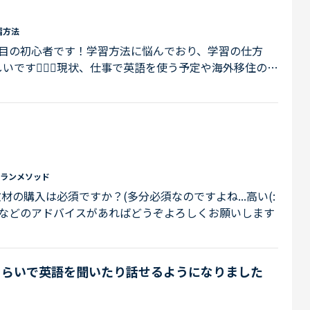
習方法
日目の初心者です！学習方法に悩んでおり、学習の仕方
です🙇🏼‍♀️現状、仕事で英語を使う予定や海外移住の予
・英語での日常会話を楽しめるようになる・生後4ヶ月の
学習や勉学に興味をもってほしい・将来的に海外に住む
英検３級、中学高校時代に英語を授業で習っただけの全
DE BY SIDEと文法を1からやってい...
ランメソッド
の購入は必須ですか？(多分必須なのですよね...高い(:
がいいなどのアドバイスがあればどうぞよろしくお願いします
くらいで英語を聞いたり話せるようになりました