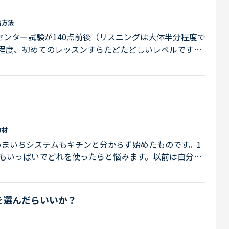
習方法
点、センター試験が140点前後（リスニングは大体半分程度で
程度、初めてのレッスンすらたどたどしいレベルです。
とんとして、タイピングして翻訳してもらう…というの
は第一の目標「海外で英語を話してコミュニケーションを
海外のドラマや映画を字幕なしで見ること」最終目標
こと」といった感じにしています。同じくら...
教材
まいちシステムもキチンと分からず始めたものです。1
材もいっぱいでどれを使ったらと悩みます。以前は自分の
たのですが、まだまだ慣れず緊張してしまうので確実に
テストは、5レベルでした。初めましての人ばかりで、独
がらやってます。先輩方何かアドバイスを頂けたら幸いで
を選んだらいいか？