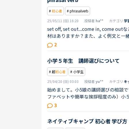
るような「うまく言えなかったことを次
#
初心者
# phrasalverb
25/05/11 (日) 16:20
投稿者
ha**
カテゴリ
学
set off, set out...come in, 
材はありますか？また、よく例文と一
あったりして混乱しています汗。何か
2
小学５年生 講師選びについて
# 超
初心者
# 小学生
25/04/20 (日) 03:03
投稿者
yu**
カテゴリ
キ
始めまして。小5娘の講師選びの相談で
ファベットや簡単な挨拶程度のみ）小
でいますが、このままでは会話は難し
3
る私は独学で単語文法3か月、コーチン
まりし、めちゃくちゃ楽しんでいます
ネイティブキャンプ 初心者 学び方
びに悩んでいます。日本人講師がいいの