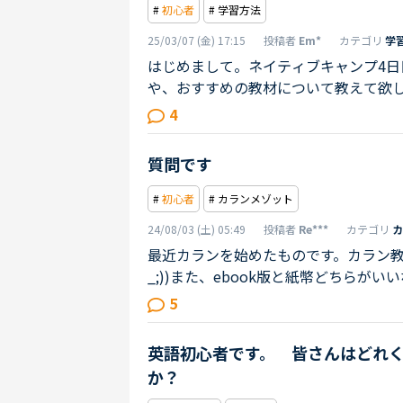
#
初心者
# 学習方法
25/03/07 (金) 17:15
投稿者
Em*
カテゴリ
学
はじめまして。ネイティブキャンプ4
や、おすすめの教材について教えて欲しい
定はありません！英語学習の目標は、
4
娘が、私の学習の姿を見て、今後英語
ことになっても困らないようにしたい
質問です
くの初心者です！上記目標達成のために、SI
#
初心者
# カランメゾット
24/08/03 (土) 05:49
投稿者
Re***
カテゴリ
カ
最近カランを始めたものです。カラン教材
_;))また、ebook版と紙幣どちら
5
英語初心者です。 皆さんはどれ
か？