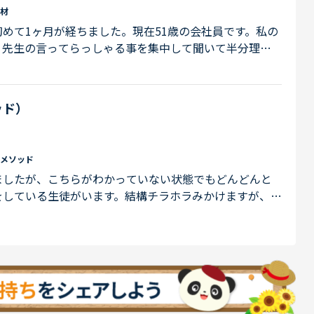
材
めて1ヶ月が経ちました。現在51歳の会社員です。私の
、先生の言ってらっしゃる事を集中して聞いて半分理解
教材は、初めは初心者コースから日常英会話初心者をやっ
Eに変更しました。ただ、今までのコースは事前に内容を閲覧
すかあらかじめ、目を通しておりました。SIDE BY
ッド）
キストを購入されたりしているのかな？と思...
メソッド
ましたが、こちらがわかっていない状態でもどんどんと
をしている生徒がいます。結構チラホラみかけますが、ど
中にはまだ未熟な方もいらっしゃり、間違いても指摘で
ピードだけに囚われすぎているというような方もいるの
もそも生徒がカランというものを正しく理解していないの
、カランはスピード重視で、クイックレ...