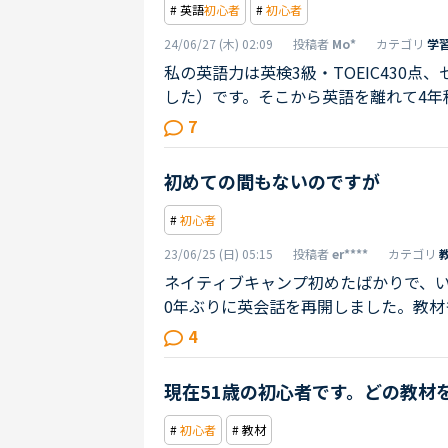
# 英語
初心者
#
初心者
24/06/27 (木) 02:09
投稿者
Mo*
カテゴリ
学
私の英語力は英検3級・TOEIC430
した）です。そこから英語を離れて4年
講師の方が教材以外の事を話すときょ
7
を繰り返しています。そんな私の目標
とれるようになること」第二の目標「
初めての間もないのですが
「仕事でも海外の人と話せるようになる
#
初心者
23/06/25 (日) 05:15
投稿者
er****
カテゴリ
ネイティブキャンプ初めたばかりで、い
0年ぶりに英会話を再開しました。教
得意なトピックにはある程度話せてい
4
分かるものしか取り組めていません。
特のスピードやアクセントにびびりな
現在51歳の初心者です。どの教材
す。
#
初心者
# 教材