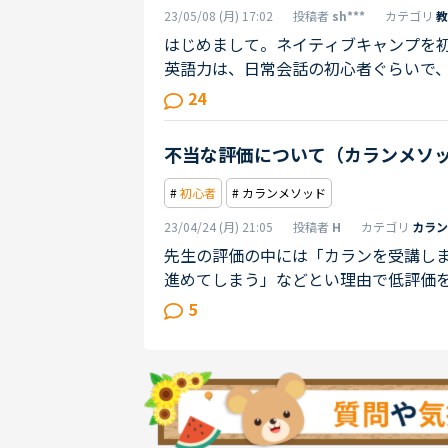
23/05/08 (月) 17:02
投稿者
sh***
カテゴリ
教
はじめまして。ネイティブキャンプを初
英語力は、日常会話の初心者ぐらいで
出来てるかな？ぐらいの英語力です。
24
てみて、昨日からSIDE BY SID
することが出来ていたので予習と言いま
不当な評価について（カランメソ
SIDEはそれが出来ないため、皆さんテ
#
初心者
# カランメソッド
23/04/24 (月) 21:05
投稿者
H
カテゴリ
カラン
先生の評価の中には「カランを受講し
進めてしまう」などとい理由で低評価
うおもいますか？？たしかに、先生の
5
きないとかリズムがおかしいとか、ス
は事実です。しかし多くの場合、「そ
では？」と私は感じます。大前提として