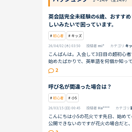
英会話完全未経験の6歳、おすす
しいみたいで困っています。
#
初心者
# キッズ
26/04/02 (木) 03:50
投稿者
mi*
カテゴリ
キ
こんばんは。入会して3日目の超初心者
始めたばかりで、英単語を何個か知っ
止まりで一緒にやっていても先生の言
2
葉も多々あります。ネットで調べると
かなり難しいと書かれていて、確かに
呼び名が間違った場合は？
っとやりたい！と言ってくれますがどこ
#
初心者
# 小5
26/03/15 (日) 00:45
投稿者
Ha****
カテゴリ
こんにちは小5の花火です先日、始め
公開できないのですが花火の場合だと
さんは、どのくらい我慢しますか？私
3