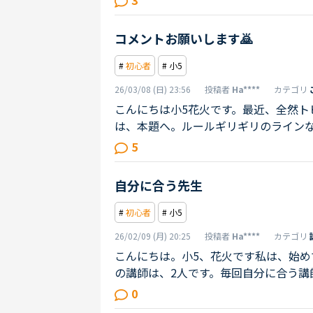
か？
コメントお願いします🙇
#
初心者
# 小5
26/03/08 (日) 23:56
投稿者
Ha****
カテゴリ
こんにちは小5花火です。最近、全然
は、本題へ。ルールギリギリのライン
かね？最近、コメントが少なくてこれ
5
いになりますが私が、投稿した内容読
て、いっぱい投稿するので、コメント
自分に合う先生
たらすぐにこの投稿は、消します。
#
初心者
# 小5
26/02/09 (月) 20:25
投稿者
Ha****
カテゴリ
こんにちは。小5、花火です私は、始
の講師は、2人です。毎回自分に合う講
講師も最近人気になってきており予約
0
がいましたら教えてくださいカランキッ