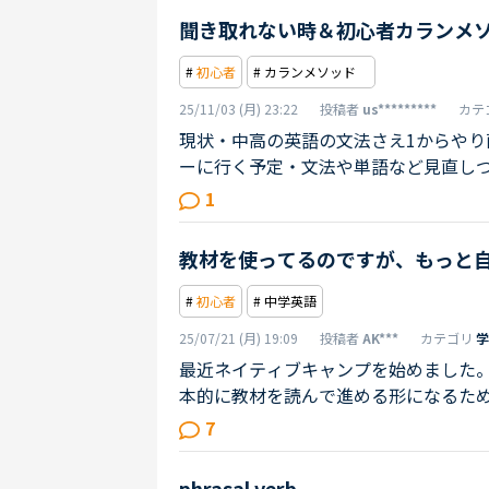
聞き取れない時＆初心者カランメ
#
初心者
# カランメソッド
25/11/03 (月) 23:22
投稿者
us*********
カテ
現状・中高の英語の文法さえ1からや
ーに行く予定・文法や単語など見直し
などのために ネイティヴキャンプをス
1
は いくらでも作れます❶初歩的な先
す時（例）『このオーディオの後に、
教材を使ってるのですが、もっと
ったり、聞き取れてないけど、多分OKっ
#
初心者
# 中学英語
25/07/21 (月) 19:09
投稿者
AK***
カテゴリ
学
最近ネイティブキャンプを始めました
本的に教材を読んで進める形になるた
ています。本当は、ただ読むだけでは
7
と考えています。目標としては、ネイ
で、自分の言いたいことを自分の言葉
phrasal verb