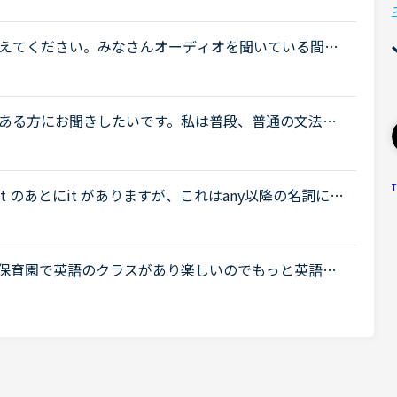
.
えてください。みなさんオーディオを聞いている間、
、先生の表情や自分の表情など、なんだか気が散りま
ある方にお聞きしたいです。私は普段、普通の文法
ト教材を並行して受けています。喋る練習をするのが
.
T
 のあとにit がありますが、これはany以降の名詞にか
?Keep your eye on your intention. Do
保育園で英語のクラスがあり楽しいのでもっと英語や
最近始めたばかりで５回くらい受講しました。まだまだ