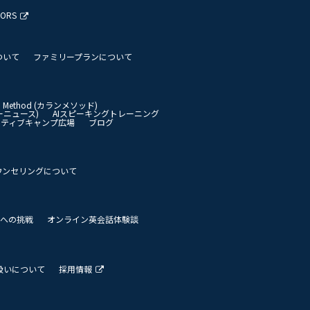
TORS
ついて
ファミリープランについて
an Method (カランメソッド)
イリーニュース)
AIスピーキングトレーニング
イティブキャンプ広場
ブログ
ウンセリングについて
 世界への挑戦
オンライン英会話体験談
扱いについて
採用情報