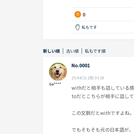
0
私もです
新しい順
古い順
私もです順
No.0001
25/04/21 (月) 03:28
Ge****
withだと相手も話してい
toだとこちらが相手に話し
この文脈だとwithですよ
でもそもそも元の日本語が、