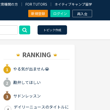
教育機関の方
FOR TUTORS
ネイティブキャンプ留学
新規登録
ログイン
再入会
トピック作成
RANKING
やる気が出ません😭
勘弁してほしい
サドンレッスン
デイリーニュースのタイトルに
4