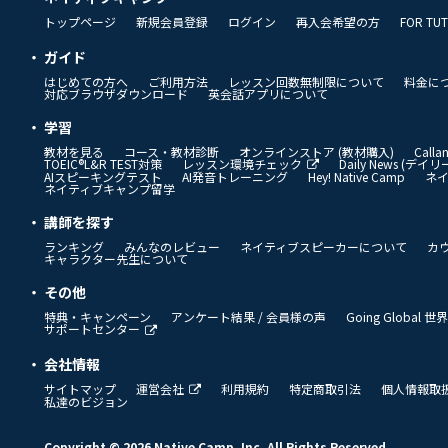
トップページ
新規会員登録
ログイン
再入会希望の方
FOR TU
ガイド
はじめての方へ
ご利用方法
レッスン回数無制限について
料金に
対応ブラウザダウンロード
英会話アプリについて
学習
教材を見る
コース・教材診断
オンラインストア (教材購入)
Call
TOEIC®L&R TEST対策
レッスン環境チェック
Daily News (デ
AIスピーキングテスト
AI発音トレーニング
Hey! Native Camp
ネ
ネイティブキャンプ留学
講師を探す
ランキング
みんなのレビュー
ネイティブスピーカーについて
カ
キャラクター先生について
その他
特典・キャンペーン
アンケート結果 / 会員様の声
Going Global
サポートセンター
会社情報
サイトマップ
運営会社
利用規約
特定商取引法
個人情報取
私達のビジョン
Copyright © 2026 Native Camp, Inc. All Rights Reserved.