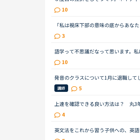
ころは、フリートークを使って、ネイ
10
の後、どうしても授業を受けるのを...
「私は視床下部の意味の底からあなた
思わず日本語で「あなたのおかげです
3
なたのレッスンがgoodだからです。...
語学って不思議だなって思います。私
のでネイティブキャンプをしています
10
を今3ヵ月やっていますが、私の思っ..
発音のクラスについて1月に退職して
た。その後2名ほど発音のクラスの教
5
講師
ャンセル率が高くなかなか定期的...
上達を確認できる良い方法は？ 丸3
います。教材はカラン、文法、フリー
4
っているので、検定の類いは受けた...
英文法をこれから習う子供への、英語
は、説明そのものを英語で行うのは、