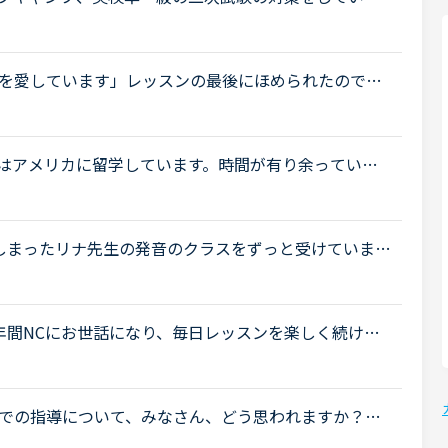
ティブキャンプに大変お世話になりました。でも、そ
を愛しています」レッスンの最後にほめられたので、
。」と言った後、英語で「私が完璧にできたのは、あ
はアメリカに留学しています。時間が有り余っている
が…一年間アメリカにいて、更にネイティブキャンプ
.
しまったリナ先生の発音のクラスをずっと受けていまし
え方が上手い先生を見つけましたが、予約していてもキ
年間NCにお世話になり、毎日レッスンを楽しく続けて
トークの3つを中心に据えています。シニアの趣味でや
での指導について、みなさん、どう思われますか？私
少なくとも中学校の文法の範囲が一通り終わらない