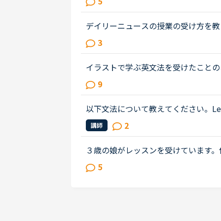
5
と、なかなか厳しいのではないかと思..
デイリーニュースの授業の受け方を教
カメラをオンにしていると、なんだか
3
せんか？あの雰囲気を皆さんどうし...
イラストで学ぶ英文法を受けたことの
（初級〜中級）と幾つかのアウトプッ
9
とにかく楽しいので最近は５分間ディ..
以下文法について教えてください。Let
かっており形容詞的な使い方をしているのでしょうか
2
講師
n’t let it any outside distra...
３歳の娘がレッスンを受けています。
りたいという本人の希望です。NCは
5
会話にも程遠いレベルでキッズ（は...