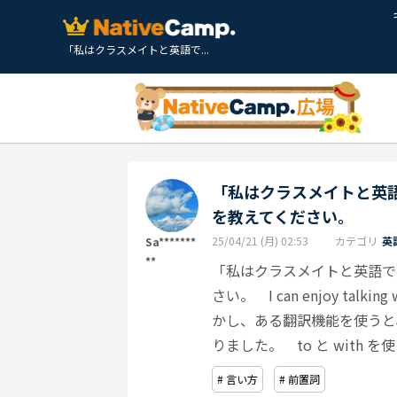
「私はクラスメイトと英語で...
「私はクラスメイトと英
を教えてください。
25/04/21 (月) 02:53
カテゴリ
英
Sa*******
**
「私はクラスメイトと英語で
さい。 I can enjoy talkin
かし、ある翻訳機能を使うと、I can en
りました。 to と wit
# 言い方
# 前置詞