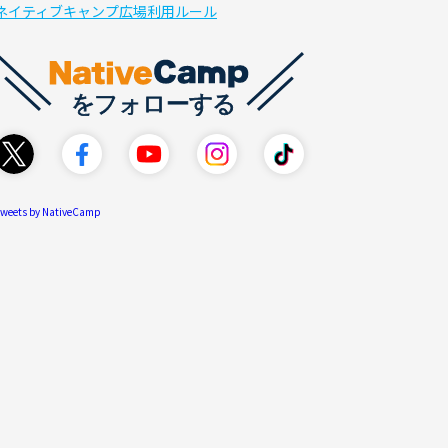
ネイティブキャンプ広場利用ルール
weets by NativeCamp