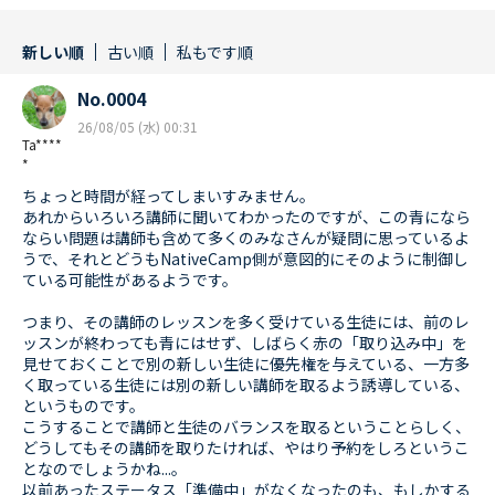
新しい順
古い順
私もです順
No.0004
26/08/05 (水) 00:31
Ta****
*
ちょっと時間が経ってしまいすみません。
あれからいろいろ講師に聞いてわかったのですが、この青になら
ならい問題は講師も含めて多くのみなさんが疑問に思っているよ
うで、それとどうもNativeCamp側が意図的にそのように制御し
ている可能性があるようです。
つまり、その講師のレッスンを多く受けている生徒には、前のレ
ッスンが終わっても青にはせず、しばらく赤の「取り込み中」を
見せておくことで別の新しい生徒に優先権を与えている、一方多
く取っている生徒には別の新しい講師を取るよう誘導している、
というものです。
こうすることで講師と生徒のバランスを取るということらしく、
どうしてもその講師を取りたければ、やはり予約をしろというこ
となのでしょうかね...。
以前あったステータス「準備中」がなくなったのも、もしかする