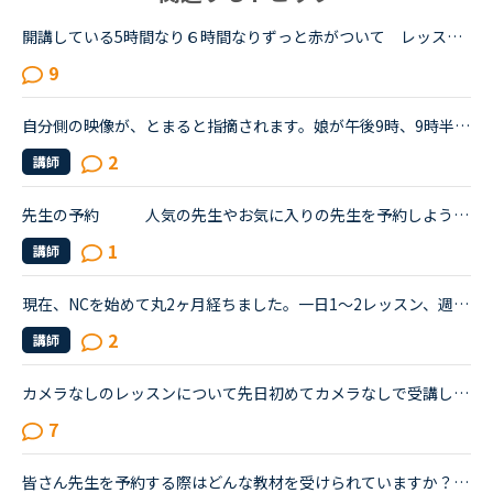
開講している5時間なり６時間なりずっと赤がついて レッスン中 が続く人気講師のレッスンを予約なしで取る秘訣があったらどなたか教えてください。何人かいますが私が見る限り午前中のCarla講師とか夜間のFeb講...
9
自分側の映像が、とまると指摘されます。娘が午後9時、9時半からの予約レッスンを受けます。パソコンからレッスンを受けると、こちら側の映像が固まると、ネイティブキャンプの先生に指摘され困っています。同じ...
2
講師
先生の予約 人気の先生やお気に入りの先生を予約しようとするのですが、自分が予約しようとした時には、すでに予約が埋まっていてとれないことが多々あります。あの予約表はいつもいつ頃更新されているので...
1
講師
現在、NCを始めて丸2ヶ月経ちました。一日1〜2レッスン、週に4日くらいしか出来ないのですが、文法中級、実践発音中級をやっています。私は文法テキストのエクササイズで、習った文法を使って自分で例文を作る部...
2
講師
カメラなしのレッスンについて先日初めてカメラなしで受講してみたのですが、身だしなみに気を使わなくて良いし、好きな体勢でリラックスして受講できるし、とても受けやすかったです。ですが、先生が一生懸命レ...
7
皆さん先生を予約する際はどんな教材を受けられていますか？トピックトークやスピーキング、5分間ディスカッションなど実践的なレッスンを受ける際に予約されている方が多いのでしょうか。私はスピーキングを受け...