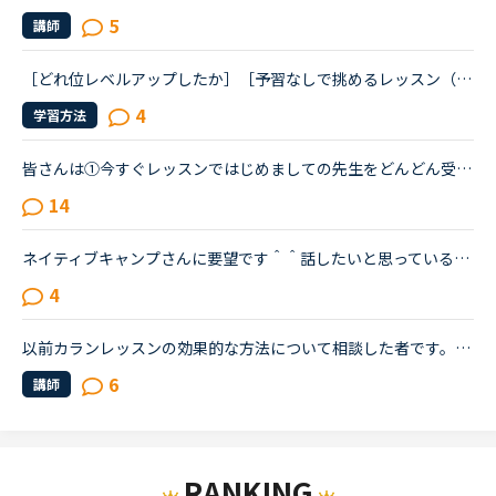
5
講師
［どれ位レベルアップしたか］［予習なしで挑めるレッスン（初級）］教えて欲しいです。子育て中のため、なかなか時間がとれず、予習なしで挑めるTOEICレッスンばかりになってしまいます。予習なしで挑めるレッス...
4
学習方法
皆さんは①今すぐレッスンではじめましての先生をどんどん受けていくスタイル②今すぐレッスンでお気に入りの先生が青マークになるのを見つけて受けていくスタイル③予約レッスン中心でお気に入りの先生を予約してい...
14
ネイティブキャンプさんに要望です＾＾話したいと思っている「取り込み中」の先生や、「5分以内にレッスン可能」状態の先生が「今すぐレッスン可能」になったら、目立つカラーでの通知がポップアップされるように...
4
以前カランレッスンの効果的な方法について相談した者です。ステージ7まで続けて効果を感じた、という方の話を聞いてもう少し続けてみようかという気持ちです。しかし、実際にはいつも眠くなってしまい、こんなん...
6
講師
RANKING