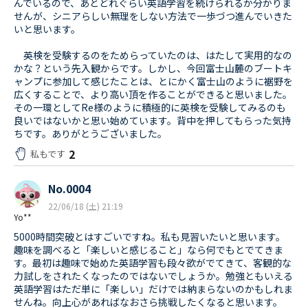
んでいるので、あとどれぐらい英語学習を続けられるか分かりま
せんが、シニアらしい無理をしない方法で一歩づつ進んでいきた
いと思います。
英検を受験するのをためらっていたのは、はたして実用的なの
かな？という先入観からです。しかし、今回富士山麓のブートキ
ャンプに参加して感じたことは、とにかく富士山のように裾野を
広くすることで、より高い頂を作ることができると思いました。
その一環としてRe様のように積極的に英検を受験してみるのも
良いではないかと思い始めています。背中を押してもらった気持
ちです。ありがとうございました。
2
私もです
No.0004
22/06/18 (土) 21:19
Yo**
5000時間突破とはすごいですね。私も見習いたいと思います。
趣味を調べると「楽しいと感じること」なら何でもとでてきま
す。最初は趣味で始めた英語学習も段々欲がでてきて、客観的な
力試しをされたくなったのではないでしょうか。勉強ともいえる
英語学習はただ単に「楽しい」だけでは納まらないのかもしれま
せんね。向上心があればなおさら挑戦したくなると思います。