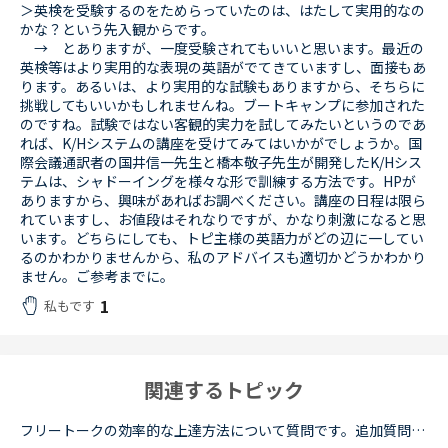
＞英検を受験するのをためらっていたのは、はたして実用的なの
かな？という先入観からです。
→ とありますが、一度受験されてもいいと思います。最近の
英検等はより実用的な表現の英語がでてきていますし、面接もあ
ります。あるいは、より実用的な試験もありますから、そちらに
挑戦してもいいかもしれませんね。ブートキャンプに参加された
のですね。試験ではない客観的実力を試してみたいというのであ
れば、K/Hシステムの講座を受けてみてはいかがでしょうか。国
際会議通訳者の国井信一先生と橋本敬子先生が開発したK/Hシス
テムは、シャドーイングを様々な形で訓練する方法です。HPが
ありますから、興味があればお調べください。講座の日程は限ら
れていますし、お値段はそれなりですが、かなり刺激になると思
います。どちらにしても、トピ主様の英語力がどの辺に一してい
るのかわかりませんから、私のアドバイスも適切かどうかわかり
ません。ご参考までに。
1
私もです
関連するトピック
フリートークの効率的な上達方法について質問です。追加質問の為、コメントに投稿致しました。私はこれまで、Callan、SIDE by SIDE、文法等インプット中心の教材で約1年ほど受講してきましたが、今後はフリートー...