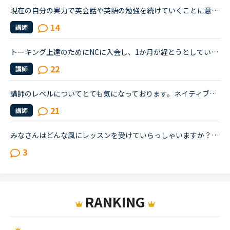
現在の自分の実力で英会話や英語の勉強を続けていくことに意味があるのかと、自信が無くなってしまいました…。スピーキングテストのレベルは3か4程度で、普段Side by sideを中心に受けています。日本人講師に受け...
14
講師
トーキング上達のためにNCに入会し、1か月が経とうとしているのですが、時々講師の方に「あなたにはこのレベル？は簡単すぎる。もう少し長い文章を話せるようなレッスンを受けて見た方がいい」というような旨の声...
22
講師
講師のレベルについてとても気になっております。ネイティブキャンプをはじめて3年です。文法と発音の基礎から始めてきたおかげで、段々と言いたいことを表現でき、先生の話していることもほぼ理解できるようにな...
21
講師
みなさんはどんな風にレッスンを受けていらっしゃいますか？今は、フリートークを主に受けていて、たまにデイリーニュースを受けています。「コース・教材診断」を受けると、「カラン」とかになるのですが、お金...
3
RANKING